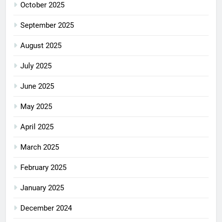
October 2025
September 2025
August 2025
July 2025
June 2025
May 2025
April 2025
March 2025
February 2025
January 2025
December 2024