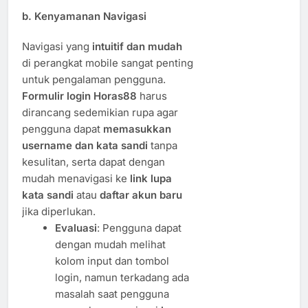
b.
Kenyamanan Navigasi
Navigasi yang
intuitif dan mudah
di perangkat mobile sangat penting
untuk pengalaman pengguna.
Formulir login Horas88
harus
dirancang sedemikian rupa agar
pengguna dapat
memasukkan
username dan kata sandi
tanpa
kesulitan, serta dapat dengan
mudah menavigasi ke
link lupa
kata sandi
atau
daftar akun baru
jika diperlukan.
Evaluasi
: Pengguna dapat
dengan mudah melihat
kolom input dan tombol
login, namun terkadang ada
masalah saat pengguna