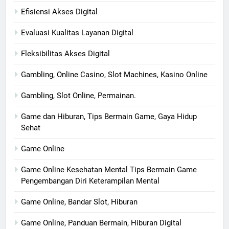
Efisiensi Akses Digital
Evaluasi Kualitas Layanan Digital
Fleksibilitas Akses Digital
Gambling, Online Casino, Slot Machines, Kasino Online
Gambling, Slot Online, Permainan.
Game dan Hiburan, Tips Bermain Game, Gaya Hidup
Sehat
Game Online
Game Online Kesehatan Mental Tips Bermain Game
Pengembangan Diri Keterampilan Mental
Game Online, Bandar Slot, Hiburan
Game Online, Panduan Bermain, Hiburan Digital