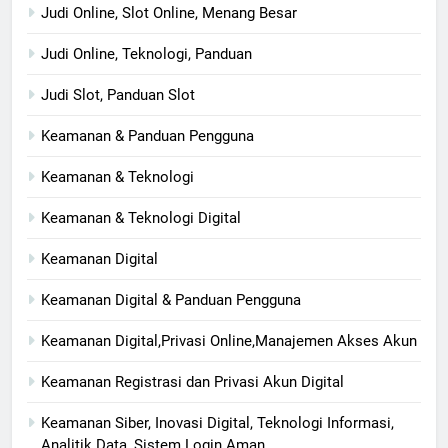
Judi Online, Slot Online, Menang Besar
Judi Online, Teknologi, Panduan
Judi Slot, Panduan Slot
Keamanan & Panduan Pengguna
Keamanan & Teknologi
Keamanan & Teknologi Digital
Keamanan Digital
Keamanan Digital & Panduan Pengguna
Keamanan Digital,Privasi Online,Manajemen Akses Akun
Keamanan Registrasi dan Privasi Akun Digital
Keamanan Siber, Inovasi Digital, Teknologi Informasi,
Analitik Data, Sistem Login Aman