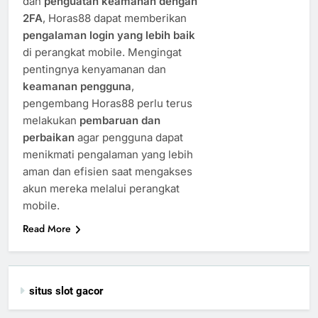
dan
penguatan keamanan dengan
2FA
, Horas88 dapat memberikan
pengalaman login yang lebih baik
di perangkat mobile. Mengingat
pentingnya kenyamanan dan
keamanan pengguna
,
pengembang Horas88 perlu terus
melakukan
pembaruan dan
perbaikan
agar pengguna dapat
menikmati pengalaman yang lebih
aman dan efisien saat mengakses
akun mereka melalui perangkat
mobile.
Read More
situs slot gacor