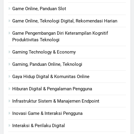
Game Online, Panduan Slot
Game Online, Teknologi Digital, Rekomendasi Harian
Game Pengembangan Diri Keterampilan Kognitif
Produktivitas Teknologi
Gaming Technology & Economy
Gaming, Panduan Online, Teknologi
Gaya Hidup Digital & Komunitas Online
Hiburan Digital & Pengalaman Pengguna
Infrastruktur Sistem & Manajemen Endpoint
Inovasi Game & Interaksi Pengguna
Interaksi & Perilaku Digital