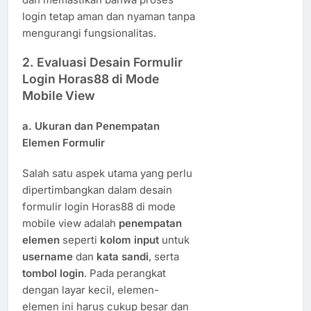
login tetap aman dan nyaman tanpa
mengurangi fungsionalitas.
2. Evaluasi Desain Formulir
Login Horas88 di Mode
Mobile View
a.
Ukuran dan Penempatan
Elemen Formulir
Salah satu aspek utama yang perlu
dipertimbangkan dalam desain
formulir login Horas88 di mode
mobile view adalah
penempatan
elemen
seperti
kolom input
untuk
username
dan
kata sandi
, serta
tombol login
. Pada perangkat
dengan layar kecil, elemen-
elemen ini harus cukup besar dan