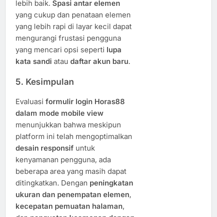
lebih baik.
Spasi antar elemen
yang cukup dan penataan elemen
yang lebih rapi di layar kecil dapat
mengurangi frustasi pengguna
yang mencari opsi seperti
lupa
kata sandi
atau
daftar akun baru
.
5. Kesimpulan
Evaluasi
formulir login Horas88
dalam mode mobile view
menunjukkan bahwa meskipun
platform ini telah mengoptimalkan
desain responsif
untuk
kenyamanan pengguna, ada
beberapa area yang masih dapat
ditingkatkan. Dengan
peningkatan
ukuran dan penempatan elemen
,
kecepatan pemuatan halaman
,