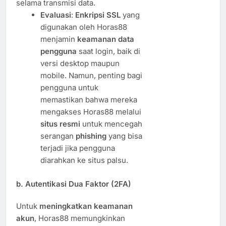
selama transmisi data.
Evaluasi
:
Enkripsi SSL
yang
digunakan oleh Horas88
menjamin
keamanan data
pengguna
saat login, baik di
versi desktop maupun
mobile. Namun, penting bagi
pengguna untuk
memastikan bahwa mereka
mengakses Horas88 melalui
situs resmi
untuk mencegah
serangan
phishing
yang bisa
terjadi jika pengguna
diarahkan ke situs palsu.
b.
Autentikasi Dua Faktor (2FA)
Untuk
meningkatkan keamanan
akun
, Horas88 memungkinkan