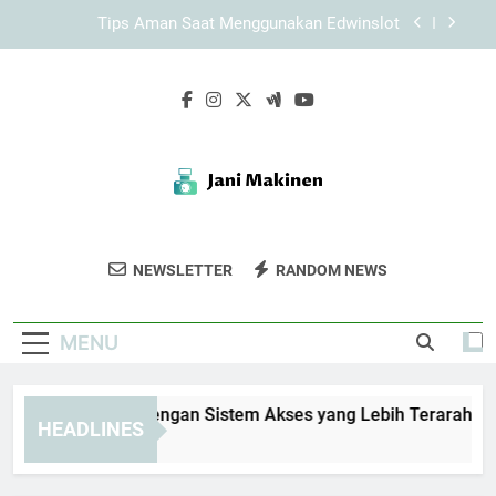
Skip
Cara Mengoptimalkan Proses EDWINSLOT Login
to
agar Lebih Cepat dan Stabil
content
Login Edwinslot Cepat dengan Sistem yang
Mudah Digunakan untuk Akses Akun Lebih
Praktis
TIARA4D Login dengan Sistem Akses yang Lebih
Terarah
Tips Aman Saat Menggunakan Edwinslot
Cara Mengoptimalkan Proses EDWINSLOT Login
agar Lebih Cepat dan Stabil
Jani Makinen
Nikmati Karya Fotografi Kreatif Dan
Login Edwinslot Cepat dengan Sistem yang
NEWSLETTER
RANDOM NEWS
Mudah Digunakan untuk Akses Akun Lebih
Inspiratif Dari Jani Makinen.
Praktis
MENU
ARA4D Login dengan Sistem Akses yang Lebih Terarah
HEADLINES
Weeks Ago