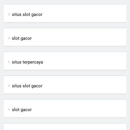
situs slot gacor
slot gacor
situs terpercaya
situs slot gacor
slot gacor