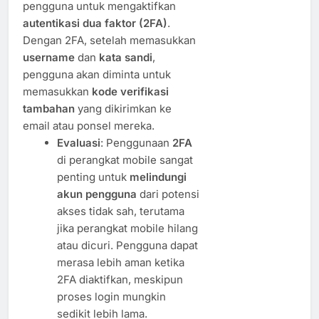
pengguna untuk mengaktifkan
autentikasi dua faktor (2FA)
.
Dengan 2FA, setelah memasukkan
username
dan
kata sandi
,
pengguna akan diminta untuk
memasukkan
kode verifikasi
tambahan
yang dikirimkan ke
email atau ponsel mereka.
Evaluasi
: Penggunaan
2FA
di perangkat mobile sangat
penting untuk
melindungi
akun pengguna
dari potensi
akses tidak sah, terutama
jika perangkat mobile hilang
atau dicuri. Pengguna dapat
merasa lebih aman ketika
2FA diaktifkan, meskipun
proses login mungkin
sedikit lebih lama.