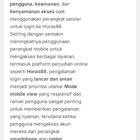
pengguna
,
keamanan
, dan
kenyamanan akses
saat
menggunakan perangkat seluler
untuk login ke Horas88.
Seiring dengan semakin
meningkatnya penggunaan
perangkat mobile untuk
mengakses berbagai layanan,
termasuk platform perjudian online
seperti
Horas88
, pengalaman
login yang
lancar dan aman
menjadi prioritas utama.
Mode
mobile view
yang responsif dan
ramah pengguna sangat penting
untuk memberikan pengalaman
yang nyaman, terutama ketika
pengguna mengakses akun
mereka dari perangkat
smartphone
atau
tablet
.