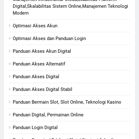
Digital,Skalabilitas Sistem Online,Manajemen Teknologi
Modern
Optimasi Akses Akun
Optimasi Akses dan Panduan Login
Panduan Akses Akun Digital
Panduan Akses Alternatif
Panduan Akses Digital
Panduan Akses Digital Stabil
Panduan Bermain Slot, Slot Online, Teknologi Kasino
Panduan Digital, Permainan Online
Panduan Login Digital