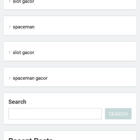
slot gacor
spaceman
slot gacor
spaceman gacor
Search
SEARCH