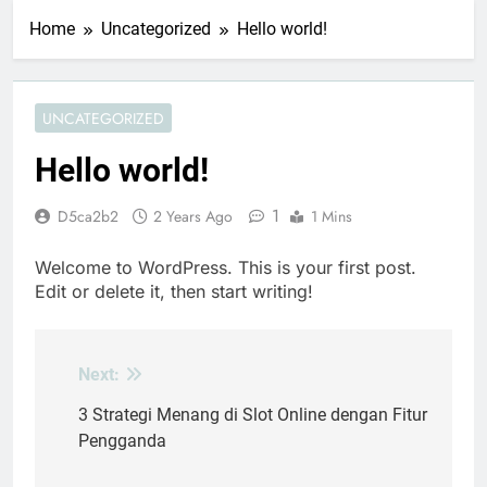
Home
Uncategorized
Hello world!
UNCATEGORIZED
Hello world!
1
D5ca2b2
2 Years Ago
1 Mins
Welcome to WordPress. This is your first post.
Edit or delete it, then start writing!
Next:
Post
navigation
3 Strategi Menang di Slot Online dengan Fitur
Pengganda