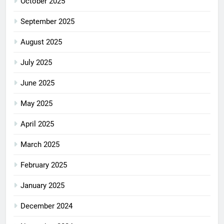
October 2025
September 2025
August 2025
July 2025
June 2025
May 2025
April 2025
March 2025
February 2025
January 2025
December 2024