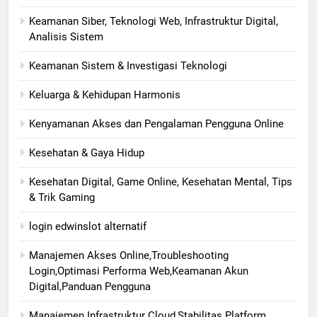
Keamanan Siber, Teknologi Web, Infrastruktur Digital,
Analisis Sistem
Keamanan Sistem & Investigasi Teknologi
Keluarga & Kehidupan Harmonis
Kenyamanan Akses dan Pengalaman Pengguna Online
Kesehatan & Gaya Hidup
Kesehatan Digital, Game Online, Kesehatan Mental, Tips
& Trik Gaming
login edwinslot alternatif
Manajemen Akses Online,Troubleshooting
Login,Optimasi Performa Web,Keamanan Akun
Digital,Panduan Pengguna
Manajemen Infrastruktur Cloud,Stabilitas Platform