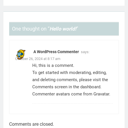
One thought on “
Hello world!
”
A WordPress Commenter
says:
October 26, 2024 at 8:17 am
Hi, this is a comment.
To get started with moderating, editing,
and deleting comments, please visit the
Comments screen in the dashboard.
Commenter avatars come from
Gravatar
.
Comments are closed.