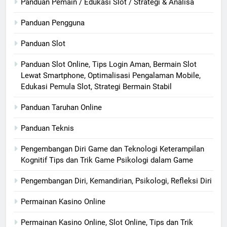
Panduan Pemain / Edukasi Slot / Strategi & Analisa
Panduan Pengguna
Panduan Slot
Panduan Slot Online, Tips Login Aman, Bermain Slot
Lewat Smartphone, Optimalisasi Pengalaman Mobile,
Edukasi Pemula Slot, Strategi Bermain Stabil
Panduan Taruhan Online
Panduan Teknis
Pengembangan Diri Game dan Teknologi Keterampilan
Kognitif Tips dan Trik Game Psikologi dalam Game
Pengembangan Diri, Kemandirian, Psikologi, Refleksi Diri
Permainan Kasino Online
Permainan Kasino Online, Slot Online, Tips dan Trik