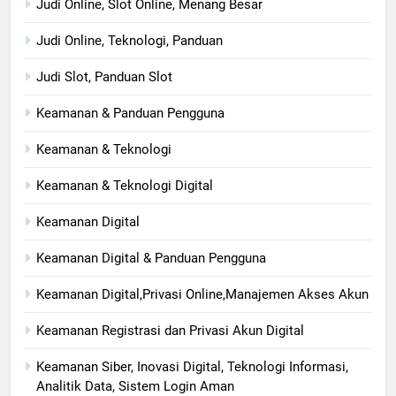
Judi Online, Slot Online, Menang Besar
Judi Online, Teknologi, Panduan
Judi Slot, Panduan Slot
Keamanan & Panduan Pengguna
Keamanan & Teknologi
Keamanan & Teknologi Digital
Keamanan Digital
Keamanan Digital & Panduan Pengguna
Keamanan Digital,Privasi Online,Manajemen Akses Akun
Keamanan Registrasi dan Privasi Akun Digital
Keamanan Siber, Inovasi Digital, Teknologi Informasi,
Analitik Data, Sistem Login Aman