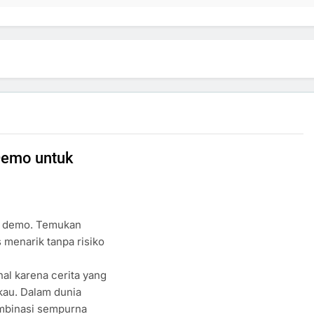
Demo untuk
si demo. Temukan
 menarik tanpa risiko
al karena cerita yang
kau. Dalam dunia
ombinasi sempurna