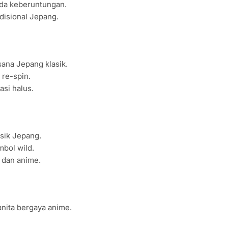
oda keberuntungan.
disional Jepang.
ana Jepang klasik.
 re-spin.
si halus.
usik Jepang.
mbol wild.
 dan anime.
nita bergaya anime.