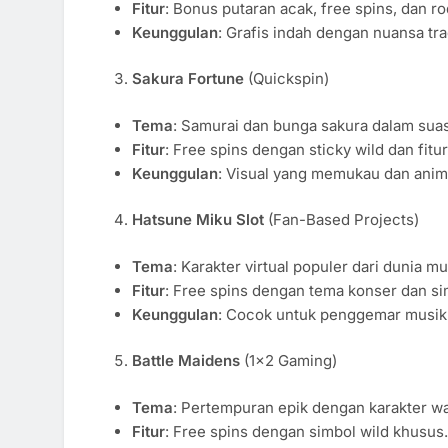
Fitur
: Bonus putaran acak, free spins, dan r
Keunggulan
: Grafis indah dengan nuansa tra
Sakura Fortune
(Quickspin)
Tema
: Samurai dan bunga sakura dalam suas
Fitur
: Free spins dengan sticky wild dan fitur
Keunggulan
: Visual yang memukau dan anima
Hatsune Miku Slot
(Fan-Based Projects)
Tema
: Karakter virtual populer dari dunia m
Fitur
: Free spins dengan tema konser dan si
Keunggulan
: Cocok untuk penggemar musik
Battle Maidens
(1×2 Gaming)
Tema
: Pertempuran epik dengan karakter wa
Fitur
: Free spins dengan simbol wild khusus.