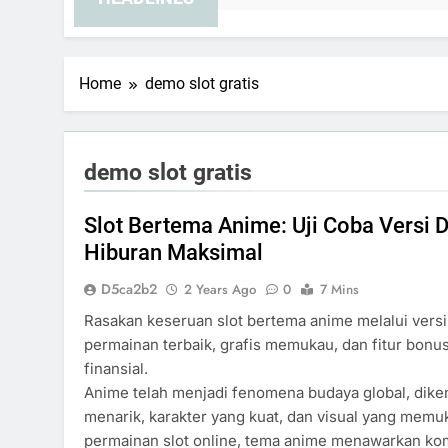
Home
demo slot gratis
demo slot gratis
Slot Bertema Anime: Uji Coba Versi 
Hiburan Maksimal
D5ca2b2
2 Years Ago
0
7 Mins
Rasakan keseruan slot bertema anime melalui ver
permainan terbaik, grafis memukau, dan fitur bonus
finansial.
Anime telah menjadi fenomena budaya global, diken
menarik, karakter yang kuat, dan visual yang memu
permainan slot online, tema anime menawarkan k