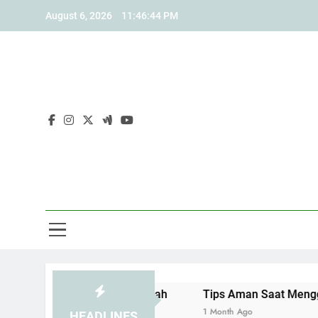
Skip
August 6, 2026
11:46:45 PM
to
content
Jan
Nikmati Ka
 yang Lebih Terarah
Tips Aman Saat Menggunakan Edw
1 Month Ago
HEADLINES