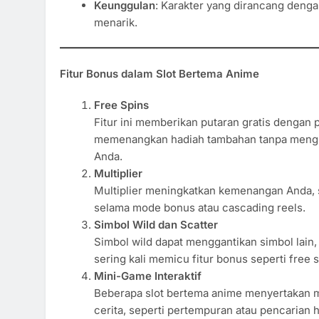
Keunggulan
: Karakter yang dirancang dengan
menarik.
Fitur Bonus dalam Slot Bertema Anime
Free Spins
Fitur ini memberikan putaran gratis dengan 
memenangkan hadiah tambahan tanpa mengu
Anda.
Multiplier
Multiplier meningkatkan kemenangan Anda, se
selama mode bonus atau cascading reels.
Simbol Wild dan Scatter
Simbol wild dapat menggantikan simbol lain,
sering kali memicu fitur bonus seperti free 
Mini-Game Interaktif
Beberapa slot bertema anime menyertakan 
cerita, seperti pertempuran atau pencarian h