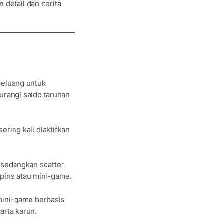
 detail dan cerita
peluang untuk
rangi saldo taruhan
ring kali diaktifkan
 sedangkan scatter
spins atau mini-game.
mini-game berbasis
arta karun.