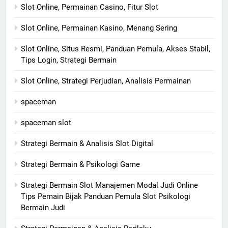
Slot Online, Permainan Casino, Fitur Slot
Slot Online, Permainan Kasino, Menang Sering
Slot Online, Situs Resmi, Panduan Pemula, Akses Stabil,
Tips Login, Strategi Bermain
Slot Online, Strategi Perjudian, Analisis Permainan
spaceman
spaceman slot
Strategi Bermain & Analisis Slot Digital
Strategi Bermain & Psikologi Game
Strategi Bermain Slot Manajemen Modal Judi Online
Tips Pemain Bijak Panduan Pemula Slot Psikologi
Bermain Judi