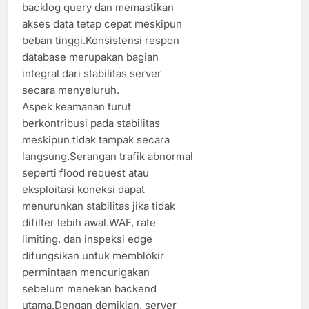
backlog query dan memastikan
akses data tetap cepat meskipun
beban tinggi.Konsistensi respon
database merupakan bagian
integral dari stabilitas server
secara menyeluruh.
Aspek keamanan turut
berkontribusi pada stabilitas
meskipun tidak tampak secara
langsung.Serangan trafik abnormal
seperti flood request atau
eksploitasi koneksi dapat
menurunkan stabilitas jika tidak
difilter lebih awal.WAF, rate
limiting, dan inspeksi edge
difungsikan untuk memblokir
permintaan mencurigakan
sebelum menekan backend
utama.Dengan demikian, server