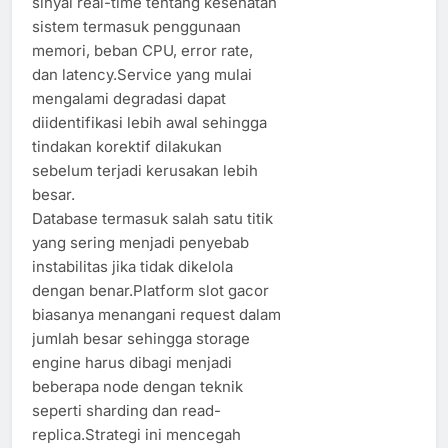
sinyal real-time tentang kesehatan
sistem termasuk penggunaan
memori, beban CPU, error rate,
dan latency.Service yang mulai
mengalami degradasi dapat
diidentifikasi lebih awal sehingga
tindakan korektif dilakukan
sebelum terjadi kerusakan lebih
besar.
Database termasuk salah satu titik
yang sering menjadi penyebab
instabilitas jika tidak dikelola
dengan benar.Platform slot gacor
biasanya menangani request dalam
jumlah besar sehingga storage
engine harus dibagi menjadi
beberapa node dengan teknik
seperti sharding dan read-
replica.Strategi ini mencegah