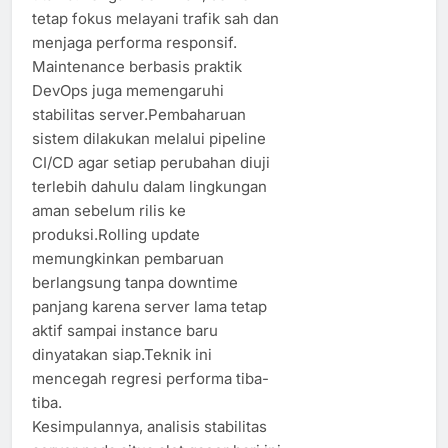
tetap fokus melayani trafik sah dan
menjaga performa responsif.
Maintenance berbasis praktik
DevOps juga memengaruhi
stabilitas server.Pembaharuan
sistem dilakukan melalui pipeline
CI/CD agar setiap perubahan diuji
terlebih dahulu dalam lingkungan
aman sebelum rilis ke
produksi.Rolling update
memungkinkan pembaruan
berlangsung tanpa downtime
panjang karena server lama tetap
aktif sampai instance baru
dinyatakan siap.Teknik ini
mencegah regresi performa tiba-
tiba.
Kesimpulannya, analisis stabilitas