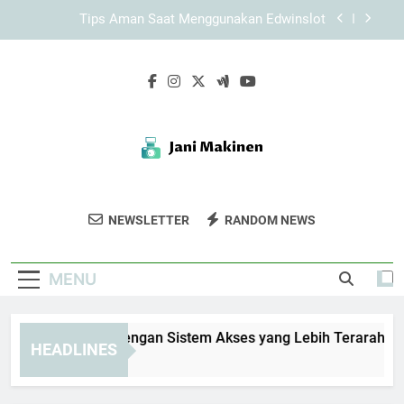
Skip
Cara Mengoptimalkan Proses EDWINSLOT Login
to
agar Lebih Cepat dan Stabil
content
Login Edwinslot Cepat dengan Sistem yang
Mudah Digunakan untuk Akses Akun Lebih
Praktis
TIARA4D Login dengan Sistem Akses yang Lebih
Terarah
Tips Aman Saat Menggunakan Edwinslot
Cara Mengoptimalkan Proses EDWINSLOT Login
agar Lebih Cepat dan Stabil
Jani Makinen
Nikmati Karya Fotografi Kreatif Dan
Login Edwinslot Cepat dengan Sistem yang
NEWSLETTER
RANDOM NEWS
Mudah Digunakan untuk Akses Akun Lebih
Inspiratif Dari Jani Makinen.
Praktis
MENU
ARA4D Login dengan Sistem Akses yang Lebih Terarah
HEADLINES
Weeks Ago