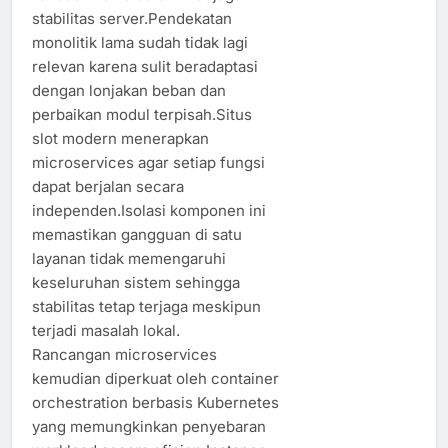
stabilitas server.Pendekatan
monolitik lama sudah tidak lagi
relevan karena sulit beradaptasi
dengan lonjakan beban dan
perbaikan modul terpisah.Situs
slot modern menerapkan
microservices agar setiap fungsi
dapat berjalan secara
independen.Isolasi komponen ini
memastikan gangguan di satu
layanan tidak memengaruhi
keseluruhan sistem sehingga
stabilitas tetap terjaga meskipun
terjadi masalah lokal.
Rancangan microservices
kemudian diperkuat oleh container
orchestration berbasis Kubernetes
yang memungkinkan penyebaran