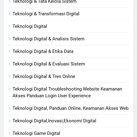
Teknologi & Tata Kelola Sistem
Teknologi & Transformasi Digital
Teknologi Digital
Teknologi Digital & Analisis Sistem
Teknologi Digital & Etika Data
Teknologi Digital & Evaluasi Sistem
Teknologi Digital & Tren Online
Teknologi Digital Troubleshooting Website Keamanan
Akses Panduan Login User Experience
Teknologi Digital, Panduan Online, Keamanan Akses Web
Teknologi Digital,Inovasi,Ekonomi Digital
Teknologi Game Digital