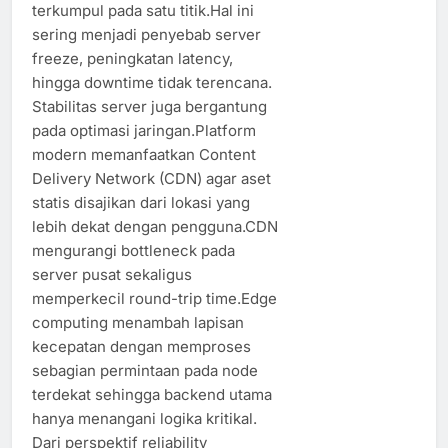
terkumpul pada satu titik.Hal ini
sering menjadi penyebab server
freeze, peningkatan latency,
hingga downtime tidak terencana.
Stabilitas server juga bergantung
pada optimasi jaringan.Platform
modern memanfaatkan Content
Delivery Network (CDN) agar aset
statis disajikan dari lokasi yang
lebih dekat dengan pengguna.CDN
mengurangi bottleneck pada
server pusat sekaligus
memperkecil round-trip time.Edge
computing menambah lapisan
kecepatan dengan memproses
sebagian permintaan pada node
terdekat sehingga backend utama
hanya menangani logika kritikal.
Dari perspektif reliability