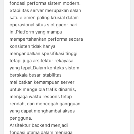
fondasi performa sistem modern.
Stabilitas server merupakan salah
satu elemen paling krusial dalam
operasional situs slot gacor hari
ini.Platform yang mampu
mempertahankan performa secara
konsisten tidak hanya
mengandalkan spesifikasi tinggi
tetapi juga arsitektur rekayasa
yang tepat.Dalam konteks sistem
berskala besar, stabilitas
melibatkan kemampuan server
untuk mengelola trafik dinamis,
menjaga waktu respons tetap
rendah, dan mencegah gangguan
yang dapat menghambat akses
pengguna.
Arsitektur backend menjadi
fondasi utama dalam menjaga