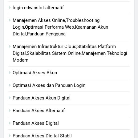
login edwinslot alternatif
Manajemen Akses Online,Troubleshooting
Login,Optimasi Performa Web,Keamanan Akun
Digital,Panduan Pengguna
Manajemen Infrastruktur Cloud,Stabilitas Platform
Digital,Skalabilitas Sistem Online,Manajemen Teknologi
Modern
Optimasi Akses Akun
Optimasi Akses dan Panduan Login
Panduan Akses Akun Digital
Panduan Akses Alternatif
Panduan Akses Digital
Panduan Akses Digital Stabil