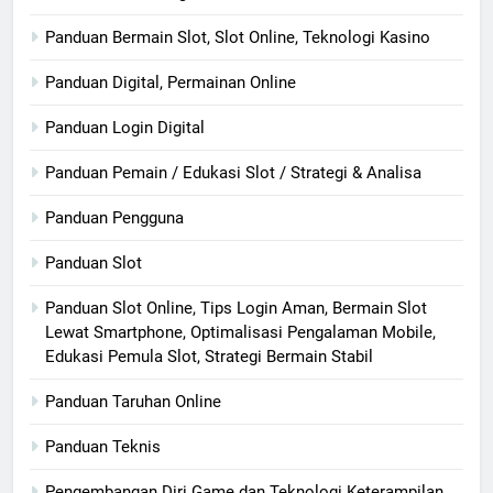
Panduan Bermain Slot, Slot Online, Teknologi Kasino
Panduan Digital, Permainan Online
Panduan Login Digital
Panduan Pemain / Edukasi Slot / Strategi & Analisa
Panduan Pengguna
Panduan Slot
Panduan Slot Online, Tips Login Aman, Bermain Slot
Lewat Smartphone, Optimalisasi Pengalaman Mobile,
Edukasi Pemula Slot, Strategi Bermain Stabil
Panduan Taruhan Online
Panduan Teknis
Pengembangan Diri Game dan Teknologi Keterampilan