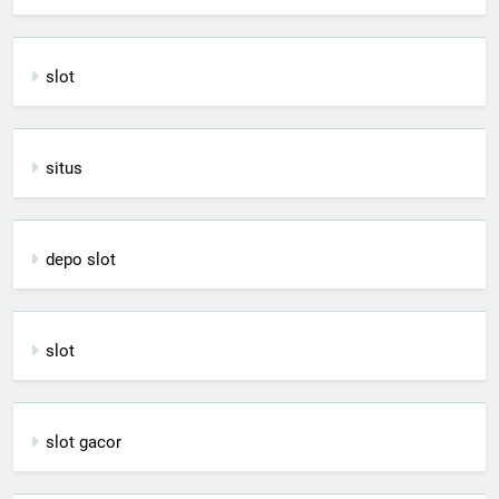
slot
situs
depo slot
slot
slot gacor