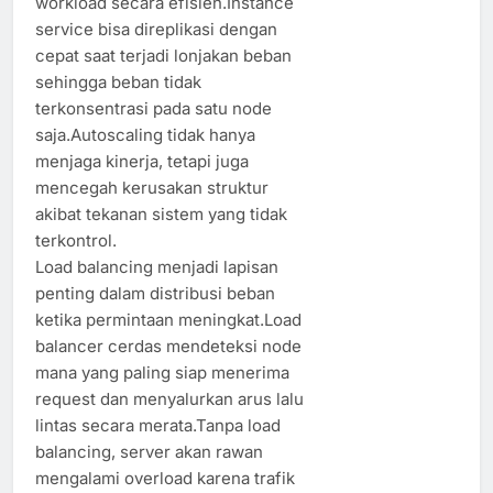
workload secara efisien.Instance
service bisa direplikasi dengan
cepat saat terjadi lonjakan beban
sehingga beban tidak
terkonsentrasi pada satu node
saja.Autoscaling tidak hanya
menjaga kinerja, tetapi juga
mencegah kerusakan struktur
akibat tekanan sistem yang tidak
terkontrol.
Load balancing menjadi lapisan
penting dalam distribusi beban
ketika permintaan meningkat.Load
balancer cerdas mendeteksi node
mana yang paling siap menerima
request dan menyalurkan arus lalu
lintas secara merata.Tanpa load
balancing, server akan rawan
mengalami overload karena trafik