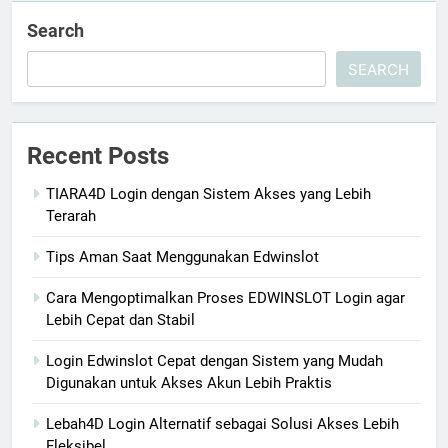
Search
SEARCH
Recent Posts
TIARA4D Login dengan Sistem Akses yang Lebih
Terarah
Tips Aman Saat Menggunakan Edwinslot
Cara Mengoptimalkan Proses EDWINSLOT Login agar
Lebih Cepat dan Stabil
Login Edwinslot Cepat dengan Sistem yang Mudah
Digunakan untuk Akses Akun Lebih Praktis
Lebah4D Login Alternatif sebagai Solusi Akses Lebih
Fleksibel