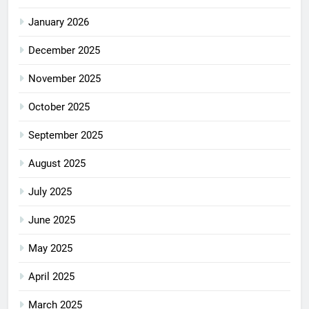
January 2026
December 2025
November 2025
October 2025
September 2025
August 2025
July 2025
June 2025
May 2025
April 2025
March 2025