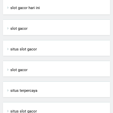
slot gacor hari ini
slot gacor
situs slot gacor
slot gacor
situs terpercaya
situs slot gacor