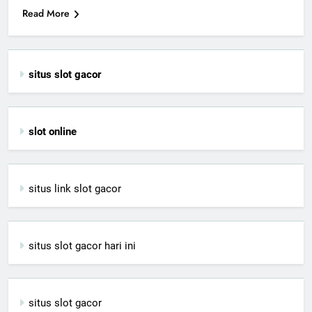
Read More
situs slot gacor
slot online
situs link slot gacor
situs slot gacor hari ini
situs slot gacor