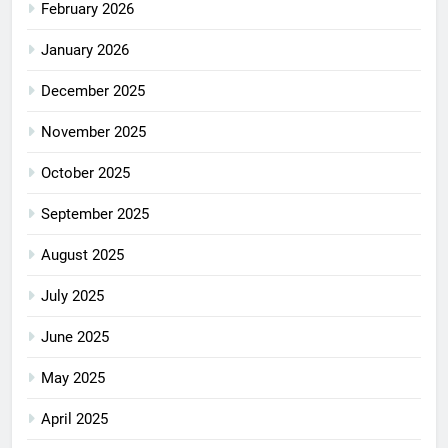
February 2026
January 2026
December 2025
November 2025
October 2025
September 2025
August 2025
July 2025
June 2025
May 2025
April 2025