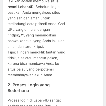
lakukan adalah membuka
situs
resmi Lebah4D
. Sebelum login,
pastikan Anda mengakses situs
yang sah dan aman untuk
melindungi data pribadi Anda. Cari
URL yang dimulai dengan
“https://”
, yang menandakan
bahwa koneksi yang Anda lakukan
aman dan terenkripsi.
Tips
: Hindari mengklik tautan yang
tidak jelas atau mencurigakan,
karena bisa membawa Anda ke
situs palsu yang berpotensi
membahayakan akun Anda.
2. Proses Login yang
Sederhana
Proses login di Lebah4D sangat
sederhana dan cepat. Berikut