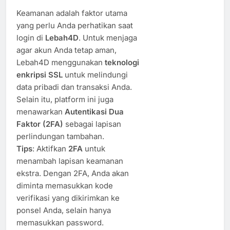
Keamanan adalah faktor utama
yang perlu Anda perhatikan saat
login di
Lebah4D
. Untuk menjaga
agar akun Anda tetap aman,
Lebah4D menggunakan
teknologi
enkripsi SSL
untuk melindungi
data pribadi dan transaksi Anda.
Selain itu, platform ini juga
menawarkan
Autentikasi Dua
Faktor (2FA)
sebagai lapisan
perlindungan tambahan.
Tips
: Aktifkan
2FA
untuk
menambah lapisan keamanan
ekstra. Dengan 2FA, Anda akan
diminta memasukkan kode
verifikasi yang dikirimkan ke
ponsel Anda, selain hanya
memasukkan password.