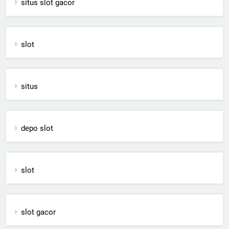
situs slot gacor
slot
situs
depo slot
slot
slot gacor