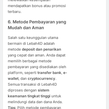
mendapatkan bonus atau promosi
terbaru.
6. Metode Pembayaran yang
Mudah dan Aman
Salah satu keunggulan utama
bermain di Lebah4D adalah
metode
deposit dan penarikan
yang cepat dan aman. Anda dapat
memilih berbagai metode
pembayaran yang disediakan oleh
platform, seperti
transfer bank
,
e-
wallet
, dan
cryptocurrency
.
Semua transaksi di Lebah4D
diproses dengan
sistem
keamanan tingkat tinggi
untuk
melindungi data dan dana Anda.
Tips
: Pilih metode pembayaran