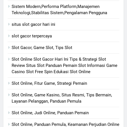
Sistem Modern,Performa Platform,Manajemen
Teknologi,Stabilitas Sistem,Pengalaman Pengguna
situs slot gacor hari ini
slot gacor terpercaya
Slot Gacor, Game Slot, Tips Slot
Slot Online Slot Gacor Hari Ini Tips & Strategi Slot
Review Situs Slot Panduan Pemain Slot Informasi Game
Casino Slot Free Spin Edukasi Slot Online
Slot Online, Fitur Game, Strategi Pemain
Slot Online, Game Kasino, Situs Resmi, Tips Bermain,
Layanan Pelanggan, Panduan Pemula
Slot Online, Judi Online, Panduan Pemain
Slot Online, Panduan Pemula, Keamanan Perjudian Online