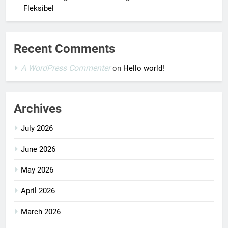
Fleksibel
Recent Comments
A WordPress Commenter
on
Hello world!
Archives
July 2026
June 2026
May 2026
April 2026
March 2026