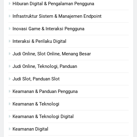
Hiburan Digital & Pengalaman Pengguna
Infrastruktur Sistem & Manajemen Endpoint
Inovasi Game & Interaksi Pengguna
Interaksi & Perilaku Digital
Judi Online, Slot Online, Menang Besar
Judi Online, Teknologi, Panduan
Judi Slot, Panduan Slot
Keamanan & Panduan Pengguna
Keamanan & Teknologi
Keamanan & Teknologi Digital
Keamanan Digital