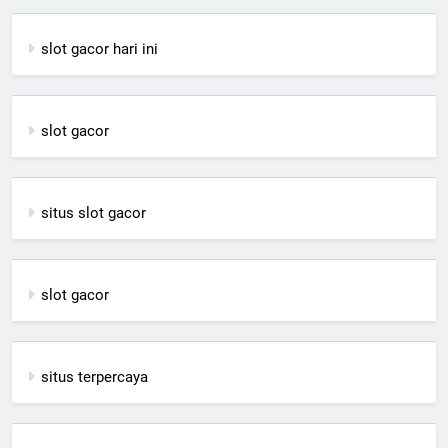
slot gacor hari ini
slot gacor
situs slot gacor
slot gacor
situs terpercaya