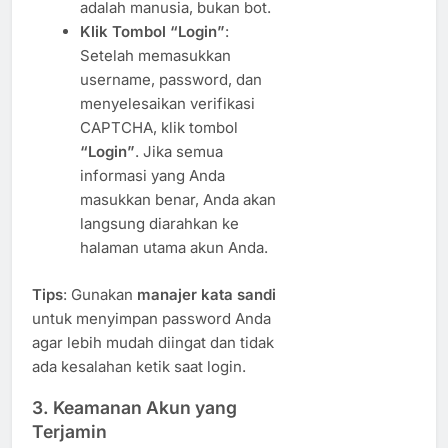
adalah manusia, bukan bot.
Klik Tombol “Login”
:
Setelah memasukkan
username, password, dan
menyelesaikan verifikasi
CAPTCHA, klik tombol
“Login”
. Jika semua
informasi yang Anda
masukkan benar, Anda akan
langsung diarahkan ke
halaman utama akun Anda.
Tips
: Gunakan
manajer kata sandi
untuk menyimpan password Anda
agar lebih mudah diingat dan tidak
ada kesalahan ketik saat login.
3. Keamanan Akun yang
Terjamin