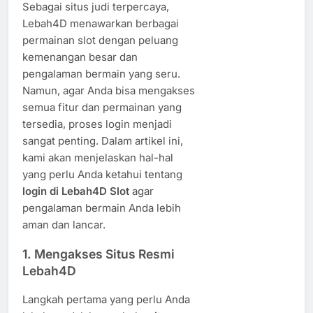
Sebagai situs judi terpercaya,
Lebah4D menawarkan berbagai
permainan slot dengan peluang
kemenangan besar dan
pengalaman bermain yang seru.
Namun, agar Anda bisa mengakses
semua fitur dan permainan yang
tersedia, proses login menjadi
sangat penting. Dalam artikel ini,
kami akan menjelaskan hal-hal
yang perlu Anda ketahui tentang
login di Lebah4D Slot
agar
pengalaman bermain Anda lebih
aman dan lancar.
1. Mengakses Situs Resmi
Lebah4D
Langkah pertama yang perlu Anda