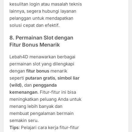
kesulitan login atau masalah teknis
lainnya, segera hubungi layanan
pelanggan untuk mendapatkan
solusi cepat dan efektif.
8. Permainan Slot dengan
Fitur Bonus Menarik
Lebah4D menawarkan berbagai
permainan slot yang dilengkapi
dengan
fitur bonus
menarik
seperti
putaran gratis
,
simbol liar
(wild)
, dan
pengganda
kemenangan
. Fitur-fitur ini bisa
meningkatkan peluang Anda untuk
menang lebih banyak dan
membuat pengalaman bermain
semakin seru.
Tips
: Pelajari cara kerja fitur-fitur