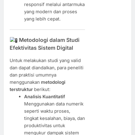
responsif melalui antarmuka
yang modern dan proses
yang lebih cepat.
Metodologi dalam Studi
Efektivitas Sistem Digital
Untuk melakukan studi yang valid
dan dapat diandalkan, para peneliti
dan praktisi umumnya
menggunakan
metodologi
terstruktur
berikut:
Analisis Kuantitatif
Menggunakan data numerik
seperti waktu proses,
tingkat kesalahan, biaya, dan
produktivitas untuk
mengukur dampak sistem