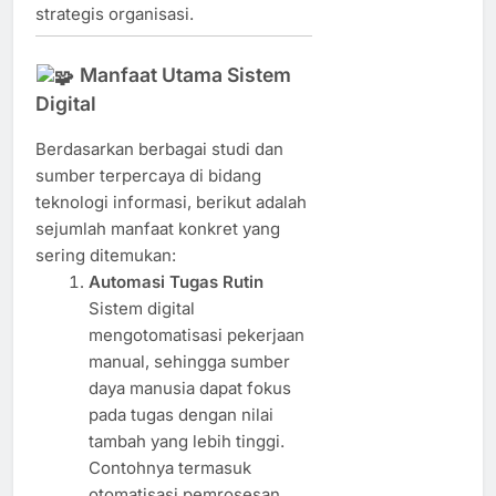
strategis organisasi.
Manfaat Utama Sistem
Digital
Berdasarkan berbagai studi dan
sumber terpercaya di bidang
teknologi informasi, berikut adalah
sejumlah manfaat konkret yang
sering ditemukan:
Automasi Tugas Rutin
Sistem digital
mengotomatisasi pekerjaan
manual, sehingga sumber
daya manusia dapat fokus
pada tugas dengan nilai
tambah yang lebih tinggi.
Contohnya termasuk
otomatisasi pemrosesan