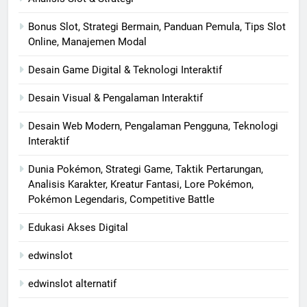
Bonus Slot, Strategi Bermain, Panduan Pemula, Tips Slot
Online, Manajemen Modal
Desain Game Digital & Teknologi Interaktif
Desain Visual & Pengalaman Interaktif
Desain Web Modern, Pengalaman Pengguna, Teknologi
Interaktif
Dunia Pokémon, Strategi Game, Taktik Pertarungan,
Analisis Karakter, Kreatur Fantasi, Lore Pokémon,
Pokémon Legendaris, Competitive Battle
Edukasi Akses Digital
edwinslot
edwinslot alternatif