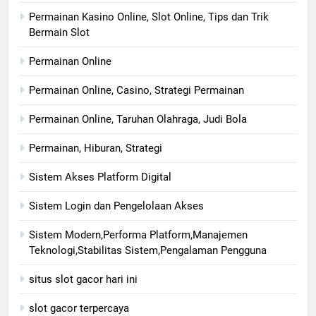
Permainan Kasino Online, Slot Online, Tips dan Trik
Bermain Slot
Permainan Online
Permainan Online, Casino, Strategi Permainan
Permainan Online, Taruhan Olahraga, Judi Bola
Permainan, Hiburan, Strategi
Sistem Akses Platform Digital
Sistem Login dan Pengelolaan Akses
Sistem Modern,Performa Platform,Manajemen
Teknologi,Stabilitas Sistem,Pengalaman Pengguna
situs slot gacor hari ini
slot gacor terpercaya