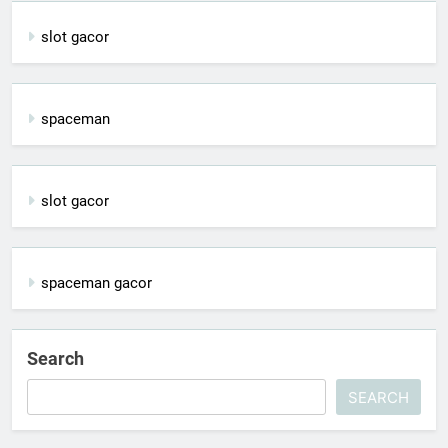
slot gacor
spaceman
slot gacor
spaceman gacor
Search
SEARCH