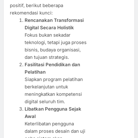
positif, berikut beberapa
rekomendasi kunci:
Rencanakan Transformasi
Digital Secara Holistik
Fokus bukan sekadar
teknologi, tetapi juga proses
bisnis, budaya organisasi,
dan tujuan strategis.
Fasilitasi Pendidikan dan
Pelatihan
Siapkan program pelatihan
berkelanjutan untuk
meningkatkan kompetensi
digital seluruh tim.
Libatkan Pengguna Sejak
Awal
Keterlibatan pengguna
dalam proses desain dan uji