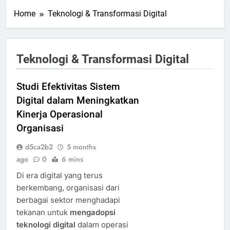
Home
Teknologi & Transformasi Digital
Teknologi & Transformasi Digital
Studi Efektivitas Sistem
Digital dalam Meningkatkan
Kinerja Operasional
Organisasi
d5ca2b2
5 months
ago
0
6 mins
Di era digital yang terus
berkembang, organisasi dari
berbagai sektor menghadapi
tekanan untuk
mengadopsi
teknologi digital
dalam operasi