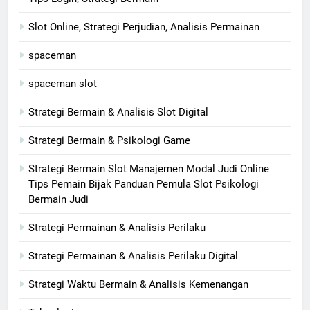
Slot Online, Strategi Perjudian, Analisis Permainan
spaceman
spaceman slot
Strategi Bermain & Analisis Slot Digital
Strategi Bermain & Psikologi Game
Strategi Bermain Slot Manajemen Modal Judi Online
Tips Pemain Bijak Panduan Pemula Slot Psikologi
Bermain Judi
Strategi Permainan & Analisis Perilaku
Strategi Permainan & Analisis Perilaku Digital
Strategi Waktu Bermain & Analisis Kemenangan