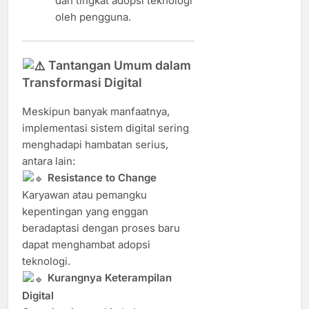
dan tingkat adopsi teknologi
oleh pengguna.
Tantangan Umum dalam
Transformasi Digital
Meskipun banyak manfaatnya,
implementasi sistem digital sering
menghadapi hambatan serius,
antara lain:
Resistance to Change
Karyawan atau pemangku
kepentingan yang enggan
beradaptasi dengan proses baru
dapat menghambat adopsi
teknologi.
Kurangnya Keterampilan
Digital