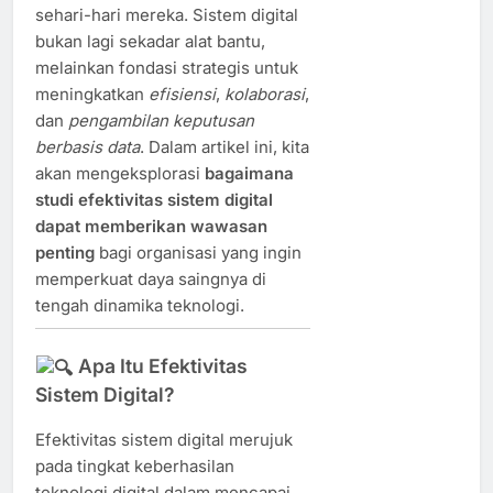
sehari-hari mereka. Sistem digital
bukan lagi sekadar alat bantu,
melainkan fondasi strategis untuk
meningkatkan
efisiensi
,
kolaborasi
,
dan
pengambilan keputusan
berbasis data
. Dalam artikel ini, kita
akan mengeksplorasi
bagaimana
studi efektivitas sistem digital
dapat memberikan wawasan
penting
bagi organisasi yang ingin
memperkuat daya saingnya di
tengah dinamika teknologi.
Apa Itu Efektivitas
Sistem Digital?
Efektivitas sistem digital merujuk
pada tingkat keberhasilan
teknologi digital dalam mencapai