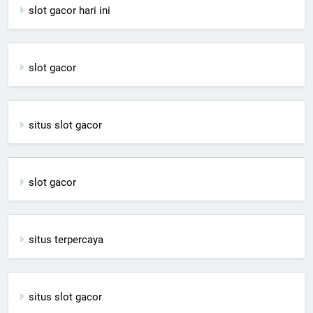
slot gacor hari ini
slot gacor
situs slot gacor
slot gacor
situs terpercaya
situs slot gacor