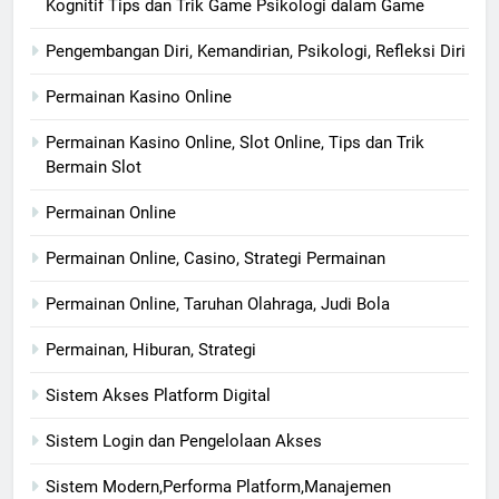
Kognitif Tips dan Trik Game Psikologi dalam Game
Pengembangan Diri, Kemandirian, Psikologi, Refleksi Diri
Permainan Kasino Online
Permainan Kasino Online, Slot Online, Tips dan Trik
Bermain Slot
Permainan Online
Permainan Online, Casino, Strategi Permainan
Permainan Online, Taruhan Olahraga, Judi Bola
Permainan, Hiburan, Strategi
Sistem Akses Platform Digital
Sistem Login dan Pengelolaan Akses
Sistem Modern,Performa Platform,Manajemen