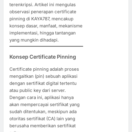
terenkripsi. Artikel ini mengulas
observasi penerapan certificate
pinning di KAYA787, mencakup
konsep dasar, manfaat, mekanisme
implementasi, hingga tantangan
yang mungkin dihadapi.
Konsep Certificate Pinning
Certificate pinning adalah proses
mengaitkan (pin) sebuah aplikasi
dengan sertifikat digital tertentu
atau public key dari server.
Dengan cara ini, aplikasi hanya
akan mempercayai sertifikat yang
sudah ditentukan, meskipun ada
otoritas sertifikat (CA) lain yang
berusaha memberikan sertifikat