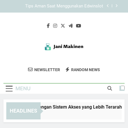
Skip
Cara Mengoptimalkan Proses EDWINSLOT Login
to
agar Lebih Cepat dan Stabil
content
Login Edwinslot Cepat dengan Sistem yang
Mudah Digunakan untuk Akses Akun Lebih
Praktis
TIARA4D Login dengan Sistem Akses yang Lebih
Terarah
Tips Aman Saat Menggunakan Edwinslot
Cara Mengoptimalkan Proses EDWINSLOT Login
agar Lebih Cepat dan Stabil
Jani Makinen
Nikmati Karya Fotografi Kreatif Dan
Login Edwinslot Cepat dengan Sistem yang
NEWSLETTER
RANDOM NEWS
Mudah Digunakan untuk Akses Akun Lebih
Inspiratif Dari Jani Makinen.
Praktis
MENU
IARA4D Login dengan Sistem Akses yang Lebih Terarah
HEADLINES
 Weeks Ago