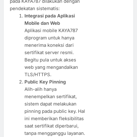
pada KAYA787 dilakukan dengan
pendekatan sistematis:
Integrasi pada Aplikasi
Mobile dan Web
Aplikasi mobile KAYA787
diprogram untuk hanya
menerima koneksi dari
sertifikat server resmi.
Begitu pula untuk akses
web yang mengandalkan
TLS/HTTPS.
Public Key Pinning
Alih-alih hanya
menempelkan sertifikat,
sistem dapat melakukan
pinning pada public key. Hal
ini memberikan fleksibilitas
saat sertifikat diperbarui,
tanpa mengganggu layanan.