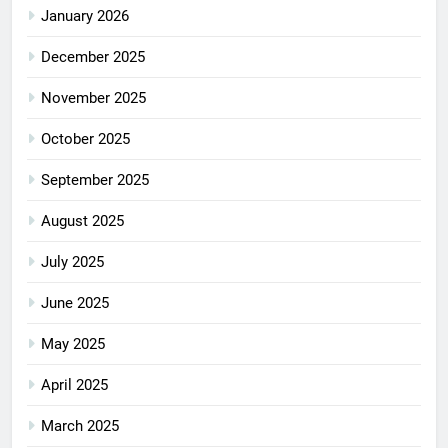
January 2026
December 2025
November 2025
October 2025
September 2025
August 2025
July 2025
June 2025
May 2025
April 2025
March 2025