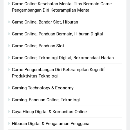
Game Online Kesehatan Mental Tips Bermain Game
Pengembangan Diri Keterampilan Mental
Game Online, Bandar Slot, Hiburan
Game Online, Panduan Bermain, Hiburan Digital
Game Online, Panduan Slot
Game Online, Teknologi Digital, Rekomendasi Harian
Game Pengembangan Diri Keterampilan Kognitif
Produktivitas Teknologi
Gaming Technology & Economy
Gaming, Panduan Online, Teknologi
Gaya Hidup Digital & Komunitas Online
Hiburan Digital & Pengalaman Pengguna