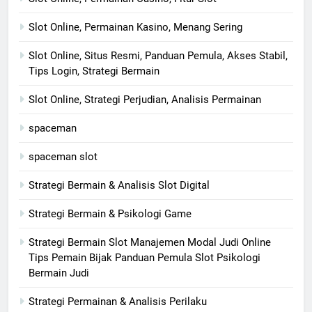
Slot Online, Permainan Kasino, Menang Sering
Slot Online, Situs Resmi, Panduan Pemula, Akses Stabil,
Tips Login, Strategi Bermain
Slot Online, Strategi Perjudian, Analisis Permainan
spaceman
spaceman slot
Strategi Bermain & Analisis Slot Digital
Strategi Bermain & Psikologi Game
Strategi Bermain Slot Manajemen Modal Judi Online
Tips Pemain Bijak Panduan Pemula Slot Psikologi
Bermain Judi
Strategi Permainan & Analisis Perilaku