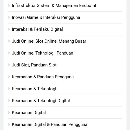
Infrastruktur Sistem & Manajemen Endpoint
Inovasi Game & Interaksi Pengguna
Interaksi & Perilaku Digital
Judi Online, Slot Online, Menang Besar
Judi Online, Teknologi, Panduan
Judi Slot, Panduan Slot
Keamanan & Panduan Pengguna
Keamanan & Teknologi
Keamanan & Teknologi Digital
Keamanan Digital
Keamanan Digital & Panduan Pengguna