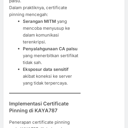
palsu.
Dalam praktiknya, certificate
pinning mencegah:
Serangan MITM
yang
mencoba menyusup ke
dalam komunikasi
terenkripsi.
Penyalahgunaan CA palsu
yang menerbitkan sertifikat
tidak sah.
Eksposur data sensitif
akibat koneksi ke server
yang tidak terpercaya.
Implementasi Certificate
Pinning di KAYA787
Penerapan certificate pinning