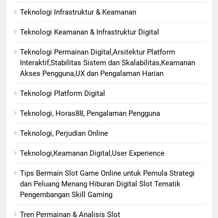
Teknologi Infrastruktur & Keamanan
Teknologi Keamanan & Infrastruktur Digital
Teknologi Permainan Digital,Arsitektur Platform
Interaktif,Stabilitas Sistem dan Skalabilitas,Keamanan
Akses Pengguna,UX dan Pengalaman Harian
Teknologi Platform Digital
Teknologi, Horas88, Pengalaman Pengguna
Teknologi, Perjudian Online
Teknologi,Keamanan Digital,User Experience
Tips Bermain Slot Game Online untuk Pemula Strategi
dan Peluang Menang Hiburan Digital Slot Tematik
Pengembangan Skill Gaming
Tren Permainan & Analisis Slot