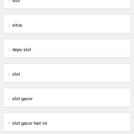
slot
situs
depo slot
slot
slot gacor
slot gacor hari ini