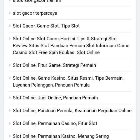
situs slot gacor hari ini
slot gacor terpercaya
Slot Gacor, Game Slot, Tips Slot
Slot Online Slot Gacor Hari Ini Tips & Strategi Slot
Review Situs Slot Panduan Pemain Slot Informasi Game
Casino Slot Free Spin Edukasi Slot Online
Slot Online, Fitur Game, Strategi Pemain
Slot Online, Game Kasino, Situs Resmi, Tips Bermain,
Layanan Pelanggan, Panduan Pemula
Slot Online, Judi Online, Panduan Pemain
Slot Online, Panduan Pemula, Keamanan Perjudian Online
Slot Online, Permainan Casino, Fitur Slot
Slot Online, Permainan Kasino, Menang Sering