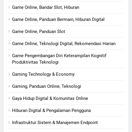
Game Online, Bandar Slot, Hiburan
Game Online, Panduan Bermain, Hiburan Digital
Game Online, Panduan Slot
Game Online, Teknologi Digital, Rekomendasi Harian
Game Pengembangan Diri Keterampilan Kognitif
Produktivitas Teknologi
Gaming Technology & Economy
Gaming, Panduan Online, Teknologi
Gaya Hidup Digital & Komunitas Online
Hiburan Digital & Pengalaman Pengguna
Infrastruktur Sistem & Manajemen Endpoint