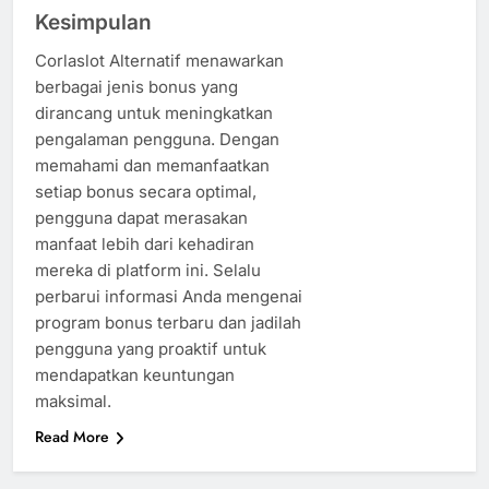
Kesimpulan
Corlaslot Alternatif menawarkan
berbagai jenis bonus yang
dirancang untuk meningkatkan
pengalaman pengguna. Dengan
memahami dan memanfaatkan
setiap bonus secara optimal,
pengguna dapat merasakan
manfaat lebih dari kehadiran
mereka di platform ini. Selalu
perbarui informasi Anda mengenai
program bonus terbaru dan jadilah
pengguna yang proaktif untuk
mendapatkan keuntungan
maksimal.​
Read More