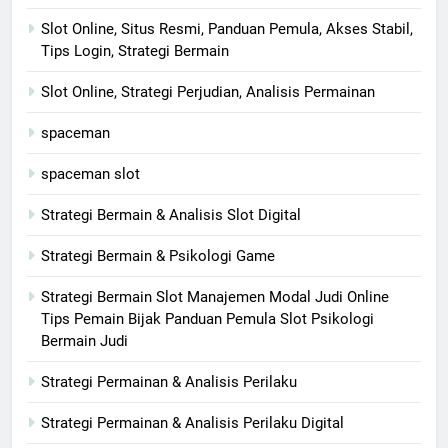
Slot Online, Situs Resmi, Panduan Pemula, Akses Stabil,
Tips Login, Strategi Bermain
Slot Online, Strategi Perjudian, Analisis Permainan
spaceman
spaceman slot
Strategi Bermain & Analisis Slot Digital
Strategi Bermain & Psikologi Game
Strategi Bermain Slot Manajemen Modal Judi Online
Tips Pemain Bijak Panduan Pemula Slot Psikologi
Bermain Judi
Strategi Permainan & Analisis Perilaku
Strategi Permainan & Analisis Perilaku Digital