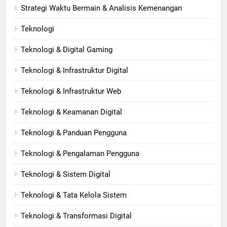
Strategi Waktu Bermain & Analisis Kemenangan
Teknologi
Teknologi & Digital Gaming
Teknologi & Infrastruktur Digital
Teknologi & Infrastruktur Web
Teknologi & Keamanan Digital
Teknologi & Panduan Pengguna
Teknologi & Pengalaman Pengguna
Teknologi & Sistem Digital
Teknologi & Tata Kelola Sistem
Teknologi & Transformasi Digital