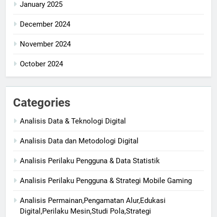
January 2025
December 2024
November 2024
October 2024
Categories
Analisis Data & Teknologi Digital
Analisis Data dan Metodologi Digital
Analisis Perilaku Pengguna & Data Statistik
Analisis Perilaku Pengguna & Strategi Mobile Gaming
Analisis Permainan,Pengamatan Alur,Edukasi
Digital,Perilaku Mesin,Studi Pola,Strategi