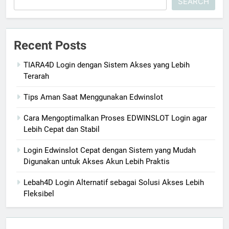
SEARCH
Recent Posts
TIARA4D Login dengan Sistem Akses yang Lebih
Terarah
Tips Aman Saat Menggunakan Edwinslot
Cara Mengoptimalkan Proses EDWINSLOT Login agar
Lebih Cepat dan Stabil
Login Edwinslot Cepat dengan Sistem yang Mudah
Digunakan untuk Akses Akun Lebih Praktis
Lebah4D Login Alternatif sebagai Solusi Akses Lebih
Fleksibel