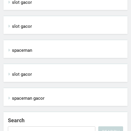
slot gacor
slot gacor
spaceman
slot gacor
spaceman gacor
Search