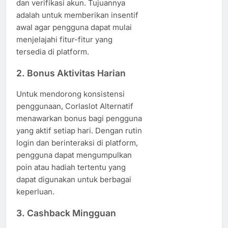
dan verifikasi akun. Tujuannya
adalah untuk memberikan insentif
awal agar pengguna dapat mulai
menjelajahi fitur-fitur yang
tersedia di platform.​
2.
Bonus Aktivitas Harian
Untuk mendorong konsistensi
penggunaan, Corlaslot Alternatif
menawarkan bonus bagi pengguna
yang aktif setiap hari. Dengan rutin
login dan berinteraksi di platform,
pengguna dapat mengumpulkan
poin atau hadiah tertentu yang
dapat digunakan untuk berbagai
keperluan.​
3.
Cashback Mingguan