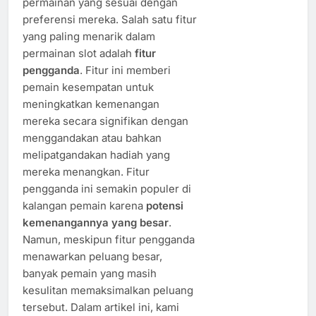
permainan yang sesuai dengan
preferensi mereka. Salah satu fitur
yang paling menarik dalam
permainan slot adalah
fitur
pengganda
. Fitur ini memberi
pemain kesempatan untuk
meningkatkan kemenangan
mereka secara signifikan dengan
menggandakan atau bahkan
melipatgandakan hadiah yang
mereka menangkan. Fitur
pengganda ini semakin populer di
kalangan pemain karena
potensi
kemenangannya yang besar
.
Namun, meskipun fitur pengganda
menawarkan peluang besar,
banyak pemain yang masih
kesulitan memaksimalkan peluang
tersebut. Dalam artikel ini, kami