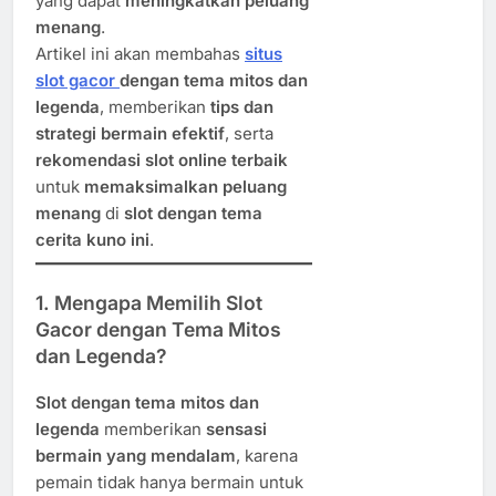
yang dapat
meningkatkan peluang
menang
.
Artikel ini akan membahas
situs
slot gacor
dengan tema mitos dan
legenda
, memberikan
tips dan
strategi bermain efektif
, serta
rekomendasi slot online terbaik
untuk
memaksimalkan peluang
menang
di
slot dengan tema
cerita kuno ini
.
1. Mengapa Memilih Slot
Gacor dengan Tema Mitos
dan Legenda?
Slot dengan tema mitos dan
legenda
memberikan
sensasi
bermain yang mendalam
, karena
pemain tidak hanya bermain untuk