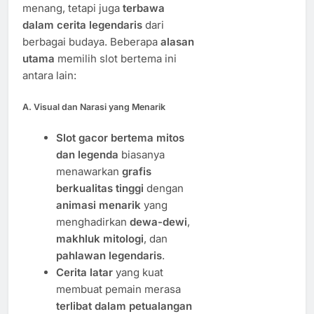
menang, tetapi juga
terbawa
dalam cerita legendaris
dari
berbagai budaya. Beberapa
alasan
utama
memilih slot bertema ini
antara lain:
A. Visual dan Narasi yang Menarik
Slot gacor bertema mitos
dan legenda
biasanya
menawarkan
grafis
berkualitas tinggi
dengan
animasi menarik
yang
menghadirkan
dewa-dewi
,
makhluk mitologi
, dan
pahlawan legendaris
.
Cerita latar
yang kuat
membuat pemain merasa
terlibat dalam petualangan