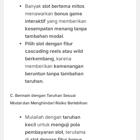
Banyak
slot bertema mitos
menawarkan
bonus game
interaktif
yang memberikan
kesempatan menang tanpa
tambahan modal
.
Pilih slot dengan fitur
cascading reels atau wild
berkembang
, karena
memberikan
kemenangan
beruntun tanpa tambahan
taruhan
.
C. Bermain dengan Taruhan Sesuai
Modal dan Menghindari Risiko Berlebihan
Mulailah dengan
taruhan
kecil
untuk
menguji pola
pembayaran slot
, terutama
di
slot dengan fitur bonus