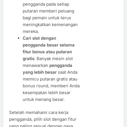
pengganda pada setiap
putaran memberi peluang
bagi pemain untuk terus
meningkatkan kemenangan
mereka.
Cari slot dengan
pengganda besar selama
fitur bonus atau putaran
gratis
: Banyak mesin slot
menawarkan
pengganda
yang lebih besar
saat Anda
memicu putaran gratis atau
bonus round, memberi Anda
kesempatan lebih besar
untuk menang besar.
Setelah memahami cara kerja
pengganda, pilih slot dengan fitur
yang paling sesuai dengan gaya