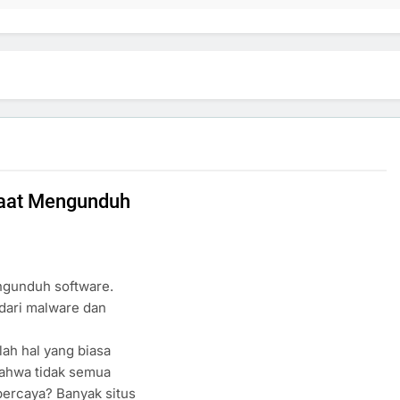
Saat Mengunduh
gunduh software.
 dari malware dan
lah hal yang biasa
bahwa tidak semua
percaya? Banyak situs