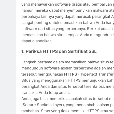
yang menawarkan software gratis atau pembaruan p
namun mereka dapat menyembunyikan malware ata
berbahaya lainnya yang dapat merusak perangkat An
sangat penting untuk memastikan bahwa Anda ha
software dari situs yang terpercaya. Berikut adala
memastikan bahwa situs tempat Anda mengunduh 
dapat diandalkan.
1.
Periksa HTTPS dan Sertifikat SSL
Langkah pertama dalam memastikan bahwa situs t
mengunduh software adalah terpercaya adalah mem
tersebut menggunakan
HTTPS
(Hypertext Transfer
Situs yang menggunakan HTTPS menunjukkan bahw
perangkat Anda dan situs tersebut terenkripsi, men
transaksi Anda tetap aman.
Anda juga bisa memeriksa apakah situs tersebut me
(Secure Sockets Layer), yang menambah lapisan p
tambahan. Situs yang tidak memiliki HTTPS atau sert