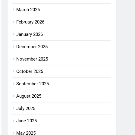
March 2026
February 2026
January 2026
December 2025
November 2025
October 2025
September 2025
August 2025
July 2025
June 2025
May 2025