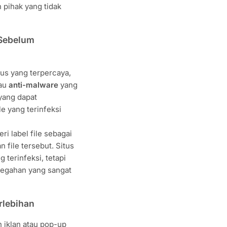
h pihak yang tidak
 Sebelum
us yang terpercaya,
au
anti-malware
yang
yang dapat
e yang terinfeksi
i label file sebagai
 file tersebut. Situs
terinfeksi, tetapi
cegahan yang sangat
rlebihan
n iklan atau pop-up