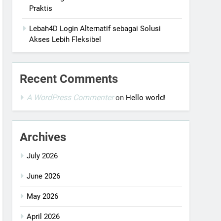
Praktis
Lebah4D Login Alternatif sebagai Solusi
Akses Lebih Fleksibel
Recent Comments
A WordPress Commenter
on
Hello world!
Archives
July 2026
June 2026
May 2026
April 2026