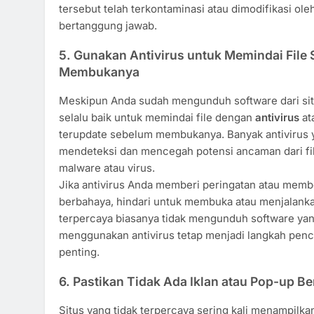
tersebut telah terkontaminasi atau dimodifikasi ole
bertanggung jawab.
5.
Gunakan Antivirus untuk Memindai File
Membukanya
Meskipun Anda sudah mengunduh software dari sit
selalu baik untuk memindai file dengan
antivirus
at
terupdate sebelum membukanya. Banyak antivirus 
mendeteksi dan mencegah potensi ancaman dari fil
malware atau virus.
Jika antivirus Anda memberi peringatan atau member
berbahaya, hindari untuk membuka atau menjalankan
terpercaya biasanya tidak mengunduh software yang 
menggunakan antivirus tetap menjadi langkah pen
penting.
6.
Pastikan Tidak Ada Iklan atau Pop-up Be
Situs yang tidak terpercaya sering kali menampilka