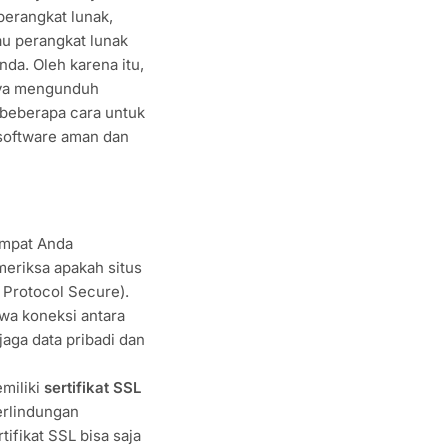
erangkat lunak,
u perangkat lunak
da. Oleh karena itu,
nya mengunduh
h beberapa cara untuk
software aman dan
empat Anda
eriksa apakah situs
 Protocol Secure).
a koneksi antara
jaga data pribadi dan
miliki
sertifikat SSL
erlindungan
ifikat SSL bisa saja