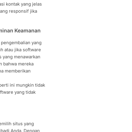
si kontak yang jelas
ng responsif jika
aminan Keamanan
n pengembalian yang
h atau jika software
tus yang menawarkan
an bahwa mereka
aha memberikan
erti ini mungkin tidak
ftware yang tidak
milih situs yang
ribadi Anda. Dengan