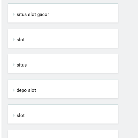
situs slot gacor
slot
situs
depo slot
slot