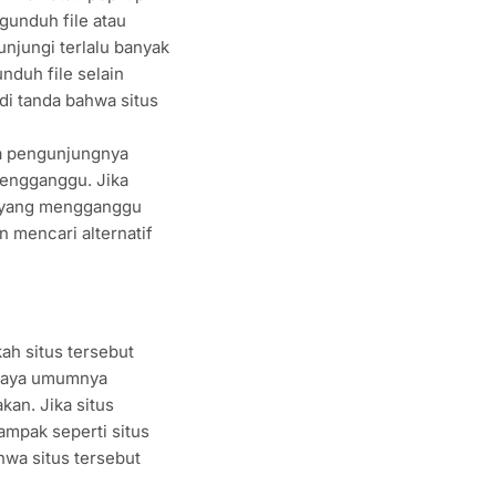
unduh file atau
unjungi terlalu banyak
duh file selain
di tanda bahwa situs
sa pengunjungnya
engganggu. Jika
n yang mengganggu
 mencari alternatif
ah situs tersebut
ercaya umumnya
kan. Jika situs
tampak seperti situs
hwa situs tersebut