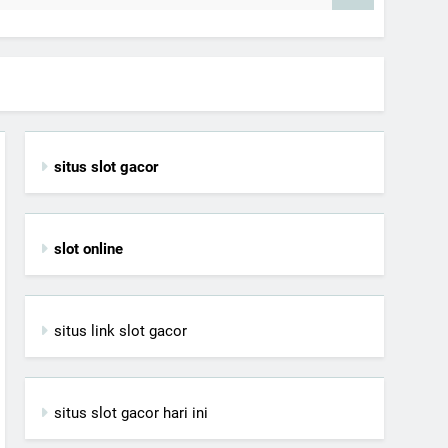
situs slot gacor
slot online
situs link slot gacor
situs slot gacor hari ini