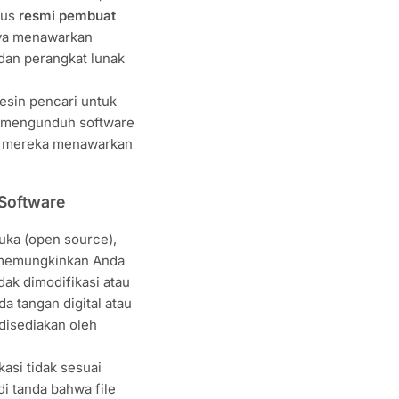
tus
resmi pembuat
nya menawarkan
 dan perangkat lunak
esin pencari untuk
i mengunduh software
pun mereka menawarkan
 Software
uka (open source),
memungkinkan Anda
dak dimodifikasi atau
a tangan digital atau
disediakan oleh
kasi tidak sesuai
di tanda bahwa file