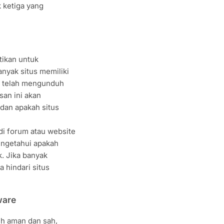
 ketiga yang
tikan untuk
anyak situs memiliki
g telah mengunduh
an ini akan
dan apakah situs
 di forum atau website
ngetahui apakah
k. Jika banyak
 hindari situs
ware
h aman dan sah,