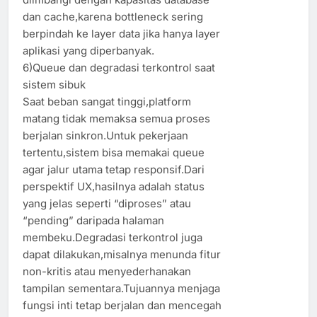
dan cache,karena bottleneck sering
berpindah ke layer data jika hanya layer
aplikasi yang diperbanyak.
6)Queue dan degradasi terkontrol saat
sistem sibuk
Saat beban sangat tinggi,platform
matang tidak memaksa semua proses
berjalan sinkron.Untuk pekerjaan
tertentu,sistem bisa memakai queue
agar jalur utama tetap responsif.Dari
perspektif UX,hasilnya adalah status
yang jelas seperti “diproses” atau
“pending” daripada halaman
membeku.Degradasi terkontrol juga
dapat dilakukan,misalnya menunda fitur
non-kritis atau menyederhanakan
tampilan sementara.Tujuannya menjaga
fungsi inti tetap berjalan dan mencegah