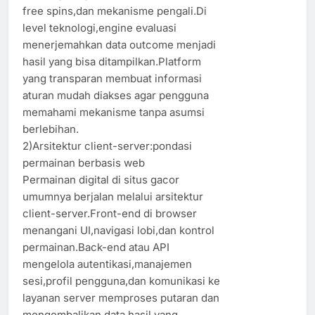
free spins,dan mekanisme pengali.Di
level teknologi,engine evaluasi
menerjemahkan data outcome menjadi
hasil yang bisa ditampilkan.Platform
yang transparan membuat informasi
aturan mudah diakses agar pengguna
memahami mekanisme tanpa asumsi
berlebihan.
2)Arsitektur client-server:pondasi
permainan berbasis web
Permainan digital di situs gacor
umumnya berjalan melalui arsitektur
client-server.Front-end di browser
menangani UI,navigasi lobi,dan kontrol
permainan.Back-end atau API
mengelola autentikasi,manajemen
sesi,profil pengguna,dan komunikasi ke
layanan server memproses putaran dan
mengembalikan data hasil yang