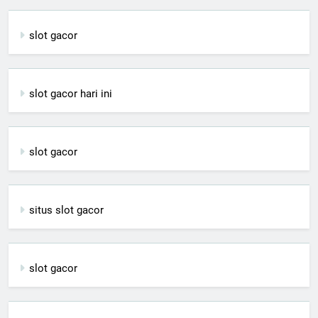
slot gacor
slot gacor hari ini
slot gacor
situs slot gacor
slot gacor