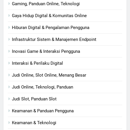
Gaming, Panduan Online, Teknologi
Gaya Hidup Digital & Komunitas Online
Hiburan Digital & Pengalaman Pengguna
Infrastruktur Sistem & Manajemen Endpoint
Inovasi Game & Interaksi Pengguna
Interaksi & Perilaku Digital
Judi Online, Slot Online, Menang Besar
Judi Online, Teknologi, Panduan
Judi Slot, Panduan Slot
Keamanan & Panduan Pengguna
Keamanan & Teknologi