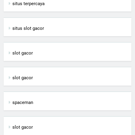
situs terpercaya
situs slot gacor
slot gacor
slot gacor
spaceman
slot gacor