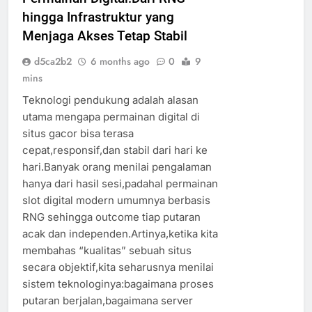
hingga Infrastruktur yang
Menjaga Akses Tetap Stabil
d5ca2b2
6 months ago
0
9
mins
Teknologi pendukung adalah alasan
utama mengapa permainan digital di
situs gacor bisa terasa
cepat,responsif,dan stabil dari hari ke
hari.Banyak orang menilai pengalaman
hanya dari hasil sesi,padahal permainan
slot digital modern umumnya berbasis
RNG sehingga outcome tiap putaran
acak dan independen.Artinya,ketika kita
membahas “kualitas” sebuah situs
secara objektif,kita seharusnya menilai
sistem teknologinya:bagaimana proses
putaran berjalan,bagaimana server