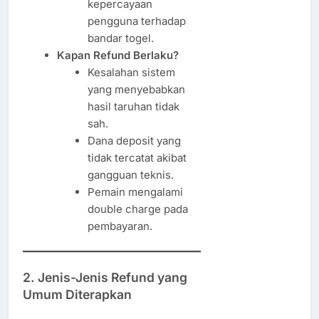
kepercayaan
pengguna terhadap
bandar togel.
Kapan Refund Berlaku?
Kesalahan sistem
yang menyebabkan
hasil taruhan tidak
sah.
Dana deposit yang
tidak tercatat akibat
gangguan teknis.
Pemain mengalami
double charge pada
pembayaran.
2. Jenis-Jenis Refund yang
Umum Diterapkan