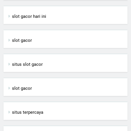
slot gacor hari ini
slot gacor
situs slot gacor
slot gacor
situs terpercaya