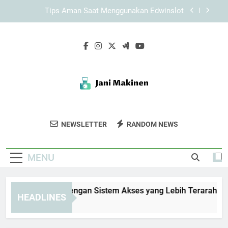
Skip
Cara Mengoptimalkan Proses EDWINSLOT Login
to
agar Lebih Cepat dan Stabil
content
Login Edwinslot Cepat dengan Sistem yang
Mudah Digunakan untuk Akses Akun Lebih
Praktis
TIARA4D Login dengan Sistem Akses yang Lebih
Terarah
Tips Aman Saat Menggunakan Edwinslot
Cara Mengoptimalkan Proses EDWINSLOT Login
agar Lebih Cepat dan Stabil
Jani Makinen
Nikmati Karya Fotografi Kreatif Dan
Login Edwinslot Cepat dengan Sistem yang
NEWSLETTER
RANDOM NEWS
Mudah Digunakan untuk Akses Akun Lebih
Inspiratif Dari Jani Makinen.
Praktis
MENU
ARA4D Login dengan Sistem Akses yang Lebih Terarah
HEADLINES
Weeks Ago