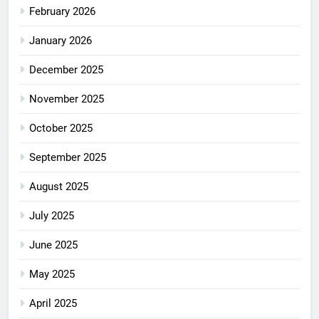
February 2026
January 2026
December 2025
November 2025
October 2025
September 2025
August 2025
July 2025
June 2025
May 2025
April 2025