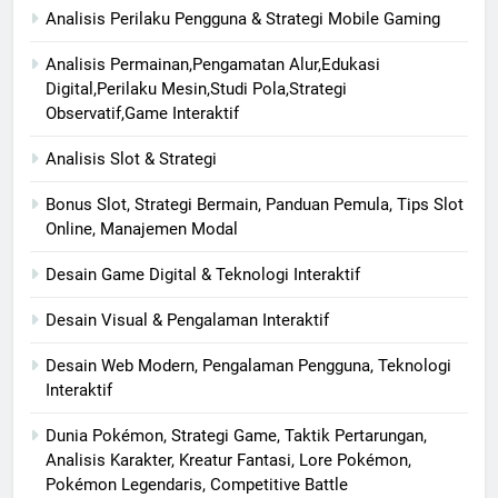
Analisis Perilaku Pengguna & Strategi Mobile Gaming
Analisis Permainan,Pengamatan Alur,Edukasi
Digital,Perilaku Mesin,Studi Pola,Strategi
Observatif,Game Interaktif
Analisis Slot & Strategi
Bonus Slot, Strategi Bermain, Panduan Pemula, Tips Slot
Online, Manajemen Modal
Desain Game Digital & Teknologi Interaktif
Desain Visual & Pengalaman Interaktif
Desain Web Modern, Pengalaman Pengguna, Teknologi
Interaktif
Dunia Pokémon, Strategi Game, Taktik Pertarungan,
Analisis Karakter, Kreatur Fantasi, Lore Pokémon,
Pokémon Legendaris, Competitive Battle