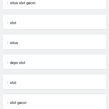
situs slot gacor
slot
situs
depo slot
slot
slot gacor