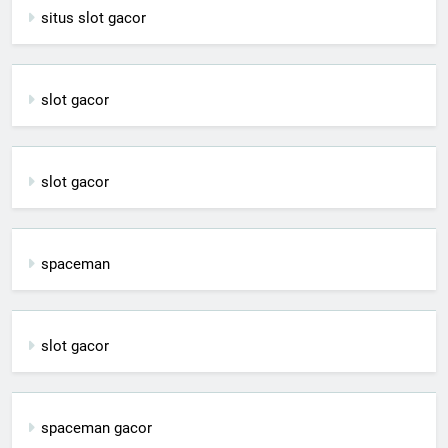
situs slot gacor
slot gacor
slot gacor
spaceman
slot gacor
spaceman gacor