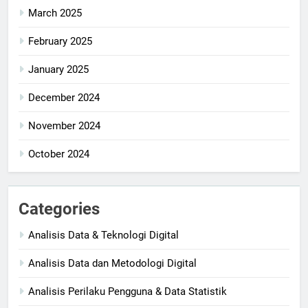
March 2025
February 2025
January 2025
December 2024
November 2024
October 2024
Categories
Analisis Data & Teknologi Digital
Analisis Data dan Metodologi Digital
Analisis Perilaku Pengguna & Data Statistik