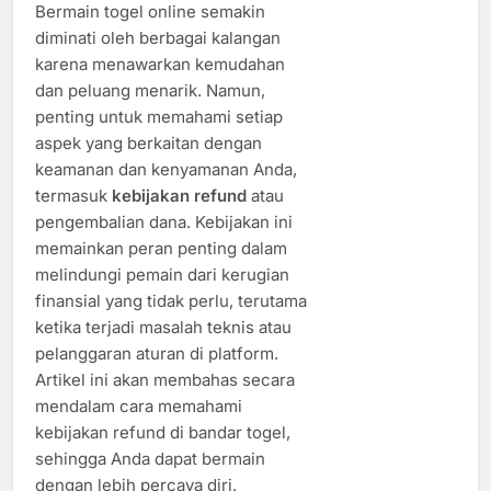
Bermain togel online semakin
diminati oleh berbagai kalangan
karena menawarkan kemudahan
dan peluang menarik. Namun,
penting untuk memahami setiap
aspek yang berkaitan dengan
keamanan dan kenyamanan Anda,
termasuk
kebijakan refund
atau
pengembalian dana. Kebijakan ini
memainkan peran penting dalam
melindungi pemain dari kerugian
finansial yang tidak perlu, terutama
ketika terjadi masalah teknis atau
pelanggaran aturan di platform.
Artikel ini akan membahas secara
mendalam cara memahami
kebijakan refund di bandar togel,
sehingga Anda dapat bermain
dengan lebih percaya diri.