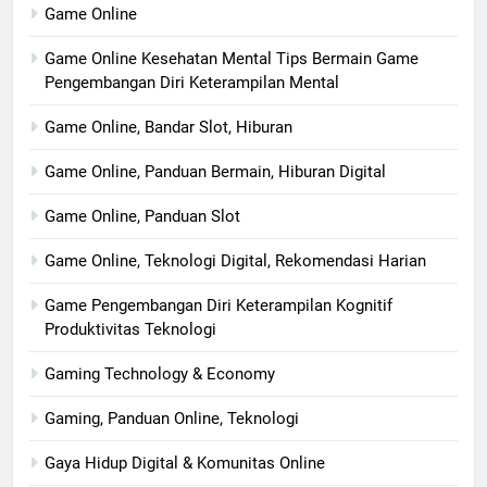
Game Online
Game Online Kesehatan Mental Tips Bermain Game
Pengembangan Diri Keterampilan Mental
Game Online, Bandar Slot, Hiburan
Game Online, Panduan Bermain, Hiburan Digital
Game Online, Panduan Slot
Game Online, Teknologi Digital, Rekomendasi Harian
Game Pengembangan Diri Keterampilan Kognitif
Produktivitas Teknologi
Gaming Technology & Economy
Gaming, Panduan Online, Teknologi
Gaya Hidup Digital & Komunitas Online