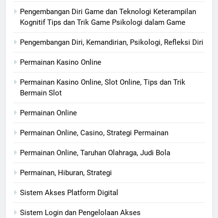
Pengembangan Diri Game dan Teknologi Keterampilan
Kognitif Tips dan Trik Game Psikologi dalam Game
Pengembangan Diri, Kemandirian, Psikologi, Refleksi Diri
Permainan Kasino Online
Permainan Kasino Online, Slot Online, Tips dan Trik
Bermain Slot
Permainan Online
Permainan Online, Casino, Strategi Permainan
Permainan Online, Taruhan Olahraga, Judi Bola
Permainan, Hiburan, Strategi
Sistem Akses Platform Digital
Sistem Login dan Pengelolaan Akses