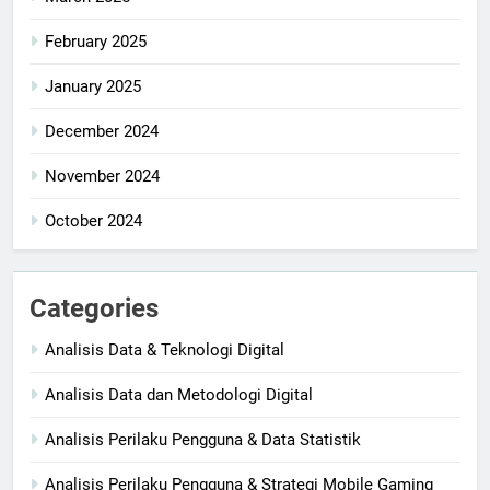
February 2025
January 2025
December 2024
November 2024
October 2024
Categories
Analisis Data & Teknologi Digital
Analisis Data dan Metodologi Digital
Analisis Perilaku Pengguna & Data Statistik
Analisis Perilaku Pengguna & Strategi Mobile Gaming