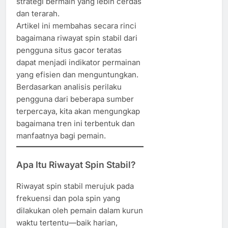
strategi bermain yang lebih cerdas
dan terarah.
Artikel ini membahas secara rinci
bagaimana riwayat spin stabil dari
pengguna situs gacor teratas
dapat menjadi indikator permainan
yang efisien dan menguntungkan.
Berdasarkan analisis perilaku
pengguna dari beberapa sumber
terpercaya, kita akan mengungkap
bagaimana tren ini terbentuk dan
manfaatnya bagi pemain.
Apa Itu Riwayat Spin Stabil?
Riwayat spin stabil merujuk pada
frekuensi dan pola spin yang
dilakukan oleh pemain dalam kurun
waktu tertentu—baik harian,