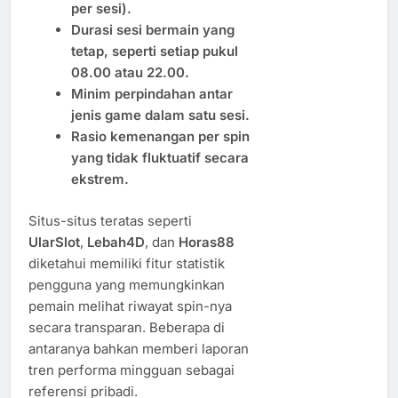
per sesi).
Durasi sesi bermain yang
tetap, seperti setiap pukul
08.00 atau 22.00.
Minim perpindahan antar
jenis game dalam satu sesi.
Rasio kemenangan per spin
yang tidak fluktuatif secara
ekstrem.
Situs-situs teratas seperti
UlarSlot
,
Lebah4D
, dan
Horas88
diketahui memiliki fitur statistik
pengguna yang memungkinkan
pemain melihat riwayat spin-nya
secara transparan. Beberapa di
antaranya bahkan memberi laporan
tren performa mingguan sebagai
referensi pribadi.