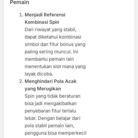
Pemain
Menjadi Referensi
Kombinasi Spin
Dari riwayat yang stabil,
dapat diketahui kombinasi
simbol dan fitur bonus yang
paling sering muncul. Ini
membantu pemain lain
menentukan slot mana yang
layak dicoba.
Menghindari Pola Acak
yang Merugikan
Spin yang tidak beraturan
bisa jadi mengakibatkan
penyebaran fitur terlalu
lebar. Dengan belajar dari
pola stabil pemain lain,
pengguna bisa memperkecil