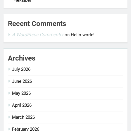
Fleksibel
Recent Comments
A WordPress Commenter
on
Hello world!
Archives
July 2026
June 2026
May 2026
April 2026
March 2026
February 2026