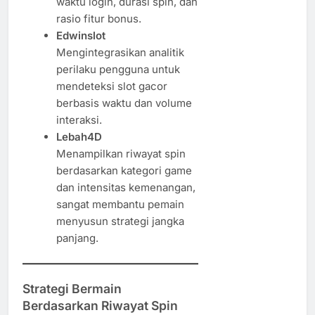
waktu login, durasi spin, dan
rasio fitur bonus.
Edwinslot
Mengintegrasikan analitik
perilaku pengguna untuk
mendeteksi slot gacor
berbasis waktu dan volume
interaksi.
Lebah4D
Menampilkan riwayat spin
berdasarkan kategori game
dan intensitas kemenangan,
sangat membantu pemain
menyusun strategi jangka
panjang.
Strategi Bermain
Berdasarkan Riwayat Spin