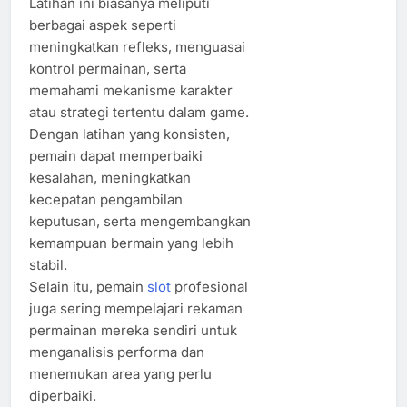
Latihan ini biasanya meliputi
berbagai aspek seperti
meningkatkan refleks, menguasai
kontrol permainan, serta
memahami mekanisme karakter
atau strategi tertentu dalam game.
Dengan latihan yang konsisten,
pemain dapat memperbaiki
kesalahan, meningkatkan
kecepatan pengambilan
keputusan, serta mengembangkan
kemampuan bermain yang lebih
stabil.
Selain itu, pemain
slot
profesional
juga sering mempelajari rekaman
permainan mereka sendiri untuk
menganalisis performa dan
menemukan area yang perlu
diperbaiki.