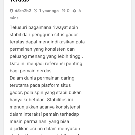
d5ca2b2
1 year ago
0
6
mins
Telusuri bagaimana riwayat spin
stabil dari pengguna situs gacor
teratas dapat mengindikasikan pola
permainan yang konsisten dan
peluang menang yang lebih tinggi.
Data ini menjadi referensi penting
bagi pemain cerdas.
Dalam dunia permainan daring,
terutama pada platform situs
gacor, pola spin yang stabil bukan
hanya kebetulan. Stabilitas ini
menunjukkan adanya konsistensi
dalam interaksi pemain terhadap
mesin permainan, yang bisa
dijadikan acuan dalam menyusun