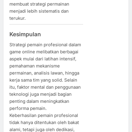
membuat strategi permainan
menjadi lebih sistematis dan
terukur.
Kesimpulan
Strategi pemain profesional dalam
game online melibatkan berbagai
aspek mulai dari latihan intensif,
pemahaman mekanisme
permainan, analisis lawan, hingga
kerja sama tim yang solid. Selain
itu, faktor mental dan penggunaan
teknologi juga menjadi bagian
penting dalam meningkatkan
performa pemain.
Keberhasilan pemain profesional
tidak hanya ditentukan oleh bakat
alami, tetapi juga oleh dedikasi,