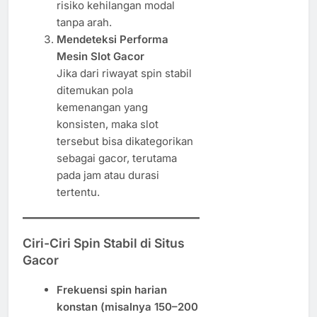
risiko kehilangan modal
tanpa arah.
Mendeteksi Performa
Mesin Slot Gacor
Jika dari riwayat spin stabil
ditemukan pola
kemenangan yang
konsisten, maka slot
tersebut bisa dikategorikan
sebagai gacor, terutama
pada jam atau durasi
tertentu.
Ciri-Ciri Spin Stabil di Situs
Gacor
Frekuensi spin harian
konstan (misalnya 150–200