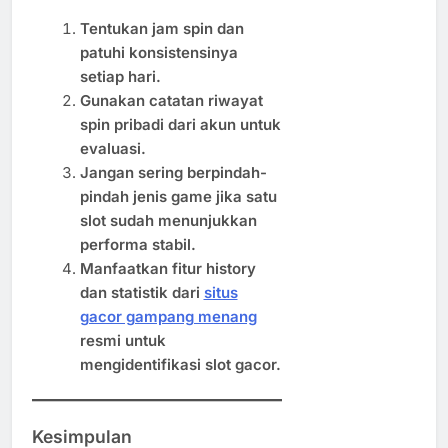
Tentukan jam spin dan
patuhi konsistensinya
setiap hari.
Gunakan catatan riwayat
spin pribadi dari akun untuk
evaluasi.
Jangan sering berpindah-
pindah jenis game jika satu
slot sudah menunjukkan
performa stabil.
Manfaatkan fitur history
dan statistik dari
situs
gacor gampang menang
resmi untuk
mengidentifikasi slot gacor.
Kesimpulan