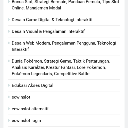
Bonus Slot, Strategi Bermain, Panduan Pemula, Tips Slot
Online, Manajemen Modal
Desain Game Digital & Teknologi Interaktif
Desain Visual & Pengalaman Interaktif
Desain Web Modern, Pengalaman Pengguna, Teknologi
Interaktif
Dunia Pokémon, Strategi Game, Taktik Pertarungan,
Analisis Karakter, Kreatur Fantasi, Lore Pokémon,
Pokémon Legendaris, Competitive Battle
Edukasi Akses Digital
edwinslot
edwinslot alternatif
edwinslot login