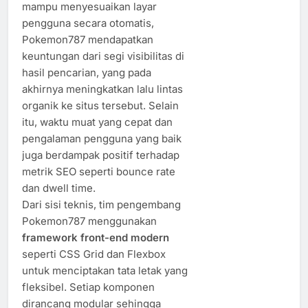
mampu menyesuaikan layar
pengguna secara otomatis,
Pokemon787 mendapatkan
keuntungan dari segi visibilitas di
hasil pencarian, yang pada
akhirnya meningkatkan lalu lintas
organik ke situs tersebut. Selain
itu, waktu muat yang cepat dan
pengalaman pengguna yang baik
juga berdampak positif terhadap
metrik SEO seperti bounce rate
dan dwell time.
Dari sisi teknis, tim pengembang
Pokemon787 menggunakan
framework front-end modern
seperti CSS Grid dan Flexbox
untuk menciptakan tata letak yang
fleksibel. Setiap komponen
dirancang modular sehingga