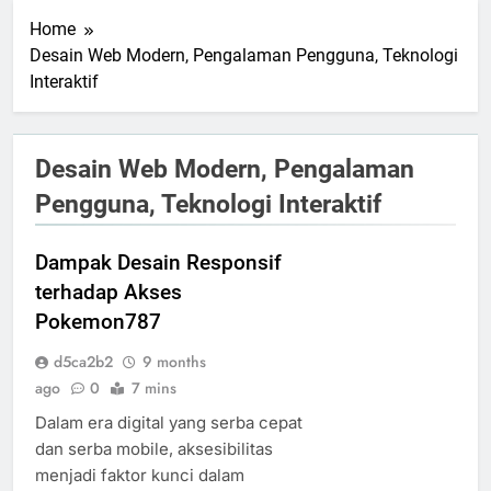
Home
Desain Web Modern, Pengalaman Pengguna, Teknologi
Interaktif
Desain Web Modern, Pengalaman
Pengguna, Teknologi Interaktif
Dampak Desain Responsif
terhadap Akses
Pokemon787
d5ca2b2
9 months
ago
0
7 mins
Dalam era digital yang serba cepat
dan serba mobile, aksesibilitas
menjadi faktor kunci dalam