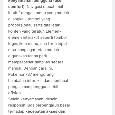
kenyamanan pengguna (user
comfort)
. Navigasi dibuat lebih
intuitif dengan menu yang mudah
dijangkau, tombol yang
proporsional, serta tata letak
konten yang teratur. Elemen-
elemen interaktif seperti tombol
login, ikon menu, dan form input
dirancang agar tetap mudah
digunakan tanpa perlu
memperbesar tampilan secara
manual. Dengan cara ini,
Pokemon787 mengurangi
hambatan interaksi dan membuat
pengalaman pengguna lebih
efisien.
Selain kenyamanan, desain
responsif juga berpengaruh besar
terhadap
kecepatan akses dan