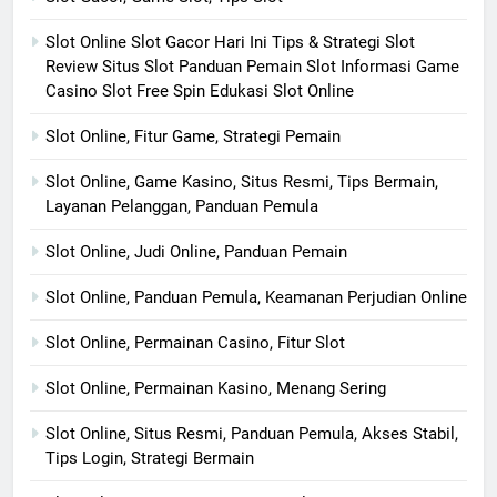
Slot Online Slot Gacor Hari Ini Tips & Strategi Slot
Review Situs Slot Panduan Pemain Slot Informasi Game
Casino Slot Free Spin Edukasi Slot Online
Slot Online, Fitur Game, Strategi Pemain
Slot Online, Game Kasino, Situs Resmi, Tips Bermain,
Layanan Pelanggan, Panduan Pemula
Slot Online, Judi Online, Panduan Pemain
Slot Online, Panduan Pemula, Keamanan Perjudian Online
Slot Online, Permainan Casino, Fitur Slot
Slot Online, Permainan Kasino, Menang Sering
Slot Online, Situs Resmi, Panduan Pemula, Akses Stabil,
Tips Login, Strategi Bermain