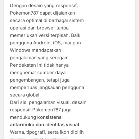
Dengan desain yang responsif,
Pokemon787 dapat dijalankan
secara optimal di berbagai sistem
operasi dan browser tanpa
memerlukan versi terpisah. Baik
pengguna Android, iOS, maupun
Windows mendapatkan
pengalaman yang seragam.
Pendekatan ini tidak hanya
menghemat sumber daya
pengembangan, tetapi juga
memperluas jangkauan pengguna
secara global.
Dari sisi pengalaman visual, desain
responsif Pokemon787 juga
mendukung
konsistensi
antarmuka dan identitas visual
.
Warna, tipografi, serta ikon dipilih