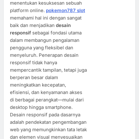
menentukan kesuksesan sebuah
platform online.
pokemon787 slot
memahami hal ini dengan sangat
baik dan menjadikan
desain
responsif
sebagai fondasi utama
dalam membangun pengalaman
pengguna yang fleksibel dan
menyeluruh. Penerapan desain
responsif tidak hanya
mempercantik tampilan, tetapi juga
berperan besar dalam
meningkatkan kecepatan,
efisiensi, dan kenyamanan akses
di berbagai perangkat—mulai dari
desktop hingga smartphone.
Desain responsif pada dasarnya
adalah pendekatan pengembangan
web yang memungkinkan tata letak
dan elemen visual menyesuaikan