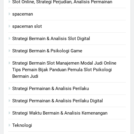
Slot Online, Strategi Perjudian, Analisis Permainan
spaceman
spaceman slot
Strategi Bermain & Analisis Slot Digital
Strategi Bermain & Psikologi Game
Strategi Bermain Slot Manajemen Modal Judi Online
Tips Pemain Bijak Panduan Pemula Slot Psikologi
Bermain Judi
Strategi Permainan & Analisis Perilaku
Strategi Permainan & Analisis Perilaku Digital
Strategi Waktu Bermain & Analisis Kemenangan
Teknologi