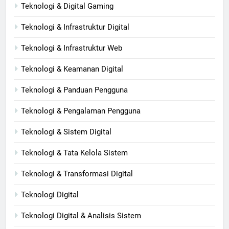
Teknologi & Digital Gaming
Teknologi & Infrastruktur Digital
Teknologi & Infrastruktur Web
Teknologi & Keamanan Digital
Teknologi & Panduan Pengguna
Teknologi & Pengalaman Pengguna
Teknologi & Sistem Digital
Teknologi & Tata Kelola Sistem
Teknologi & Transformasi Digital
Teknologi Digital
Teknologi Digital & Analisis Sistem