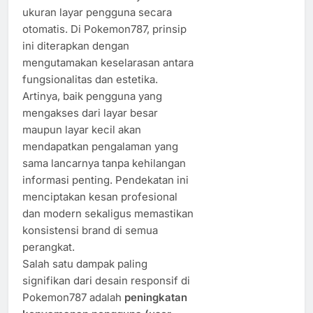
ukuran layar pengguna secara
otomatis. Di Pokemon787, prinsip
ini diterapkan dengan
mengutamakan keselarasan antara
fungsionalitas dan estetika.
Artinya, baik pengguna yang
mengakses dari layar besar
maupun layar kecil akan
mendapatkan pengalaman yang
sama lancarnya tanpa kehilangan
informasi penting. Pendekatan ini
menciptakan kesan profesional
dan modern sekaligus memastikan
konsistensi brand di semua
perangkat.
Salah satu dampak paling
signifikan dari desain responsif di
Pokemon787 adalah
peningkatan