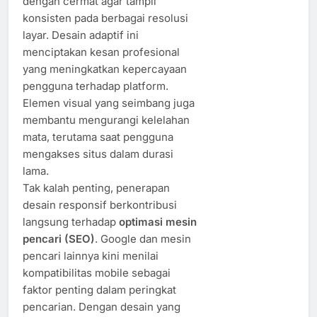
dengan cermat agar tampil
konsisten pada berbagai resolusi
layar. Desain adaptif ini
menciptakan kesan profesional
yang meningkatkan kepercayaan
pengguna terhadap platform.
Elemen visual yang seimbang juga
membantu mengurangi kelelahan
mata, terutama saat pengguna
mengakses situs dalam durasi
lama.
Tak kalah penting, penerapan
desain responsif berkontribusi
langsung terhadap
optimasi mesin
pencari (SEO)
. Google dan mesin
pencari lainnya kini menilai
kompatibilitas mobile sebagai
faktor penting dalam peringkat
pencarian. Dengan desain yang