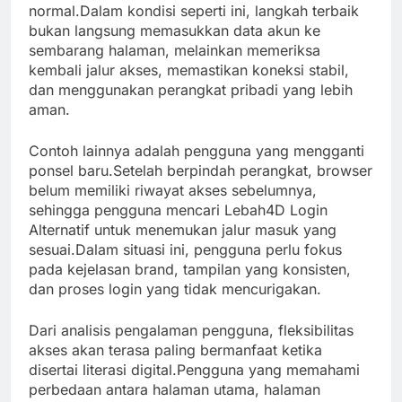
normal.Dalam kondisi seperti ini, langkah terbaik
bukan langsung memasukkan data akun ke
sembarang halaman, melainkan memeriksa
kembali jalur akses, memastikan koneksi stabil,
dan menggunakan perangkat pribadi yang lebih
aman.
Contoh lainnya adalah pengguna yang mengganti
ponsel baru.Setelah berpindah perangkat, browser
belum memiliki riwayat akses sebelumnya,
sehingga pengguna mencari Lebah4D Login
Alternatif untuk menemukan jalur masuk yang
sesuai.Dalam situasi ini, pengguna perlu fokus
pada kejelasan brand, tampilan yang konsisten,
dan proses login yang tidak mencurigakan.
Dari analisis pengalaman pengguna, fleksibilitas
akses akan terasa paling bermanfaat ketika
disertai literasi digital.Pengguna yang memahami
perbedaan antara halaman utama, halaman