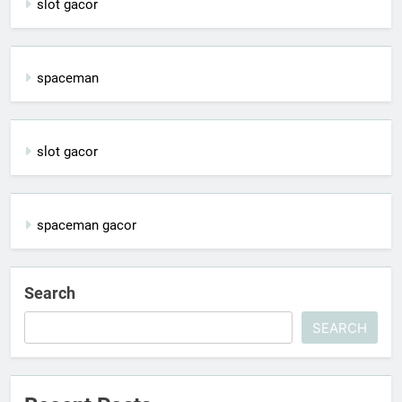
slot gacor
spaceman
slot gacor
spaceman gacor
Search
SEARCH