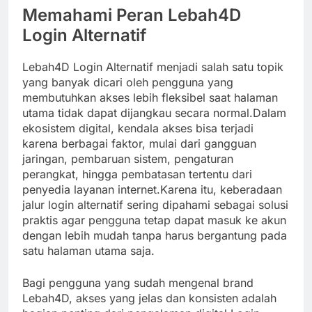
Memahami Peran Lebah4D
Login Alternatif
Lebah4D Login Alternatif menjadi salah satu topik
yang banyak dicari oleh pengguna yang
membutuhkan akses lebih fleksibel saat halaman
utama tidak dapat dijangkau secara normal.Dalam
ekosistem digital, kendala akses bisa terjadi
karena berbagai faktor, mulai dari gangguan
jaringan, pembaruan sistem, pengaturan
perangkat, hingga pembatasan tertentu dari
penyedia layanan internet.Karena itu, keberadaan
jalur login alternatif sering dipahami sebagai solusi
praktis agar pengguna tetap dapat masuk ke akun
dengan lebih mudah tanpa harus bergantung pada
satu halaman utama saja.
Bagi pengguna yang sudah mengenal brand
Lebah4D, akses yang jelas dan konsisten adalah