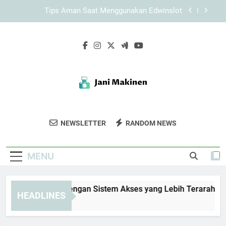
Skip
Cara Mengoptimalkan Proses EDWINSLOT Login
to
agar Lebih Cepat dan Stabil
content
Login Edwinslot Cepat dengan Sistem yang
Mudah Digunakan untuk Akses Akun Lebih
Praktis
TIARA4D Login dengan Sistem Akses yang Lebih
Terarah
Tips Aman Saat Menggunakan Edwinslot
Cara Mengoptimalkan Proses EDWINSLOT Login
agar Lebih Cepat dan Stabil
Jani Makinen
Nikmati Karya Fotografi Kreatif Dan
Login Edwinslot Cepat dengan Sistem yang
NEWSLETTER
RANDOM NEWS
Mudah Digunakan untuk Akses Akun Lebih
Inspiratif Dari Jani Makinen.
Praktis
MENU
ARA4D Login dengan Sistem Akses yang Lebih Terarah
HEADLINES
Weeks Ago