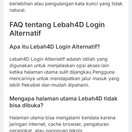
berlebihan atau pengulangan kata kunci yang tidak
natural.
FAQ tentang Lebah4D Login
Alternatif
Apa itu Lebah4D Login Alternatif?
Lebah4D Login Alternatif adalah istilah yang
digunakan untuk menjelaskan opsi akses lain
ketika halaman utama sulit dijangkau.Pengguna
mencarinya untuk mendapatkan jalur masuk yang
lebih fleksibel dan mudah dipahami.
Mengapa halaman utama Lebah4D tidak
bisa dibuka?
Halaman utama bisa mengalami kendala karena
jaringan internet, cache browser, pengaturan
perangkat, atau gangguan teknis