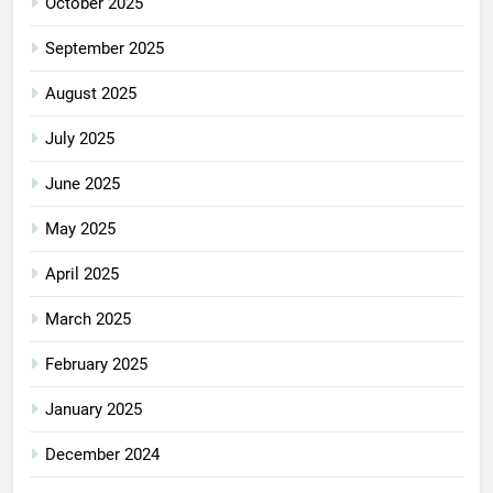
October 2025
September 2025
August 2025
July 2025
June 2025
May 2025
April 2025
March 2025
February 2025
January 2025
December 2024