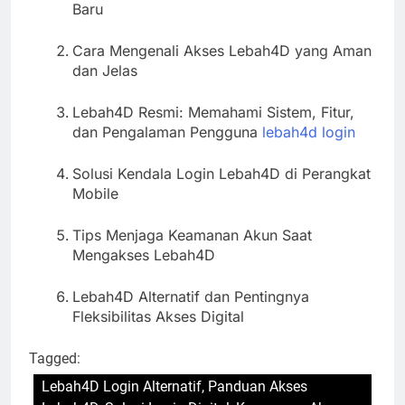
Baru
Cara Mengenali Akses Lebah4D yang Aman
dan Jelas
Lebah4D Resmi: Memahami Sistem, Fitur,
dan Pengalaman Pengguna
lebah4d login
Solusi Kendala Login Lebah4D di Perangkat
Mobile
Tips Menjaga Keamanan Akun Saat
Mengakses Lebah4D
Lebah4D Alternatif dan Pentingnya
Fleksibilitas Akses Digital
Tagged:
Lebah4D Login Alternatif, Panduan Akses