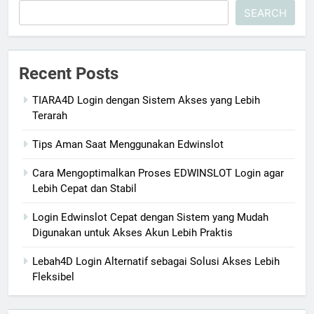
SEARCH
Recent Posts
TIARA4D Login dengan Sistem Akses yang Lebih
Terarah
Tips Aman Saat Menggunakan Edwinslot
Cara Mengoptimalkan Proses EDWINSLOT Login agar
Lebih Cepat dan Stabil
Login Edwinslot Cepat dengan Sistem yang Mudah
Digunakan untuk Akses Akun Lebih Praktis
Lebah4D Login Alternatif sebagai Solusi Akses Lebih
Fleksibel