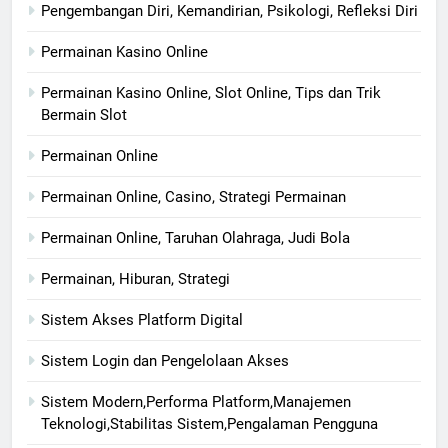
Pengembangan Diri, Kemandirian, Psikologi, Refleksi Diri
Permainan Kasino Online
Permainan Kasino Online, Slot Online, Tips dan Trik
Bermain Slot
Permainan Online
Permainan Online, Casino, Strategi Permainan
Permainan Online, Taruhan Olahraga, Judi Bola
Permainan, Hiburan, Strategi
Sistem Akses Platform Digital
Sistem Login dan Pengelolaan Akses
Sistem Modern,Performa Platform,Manajemen
Teknologi,Stabilitas Sistem,Pengalaman Pengguna