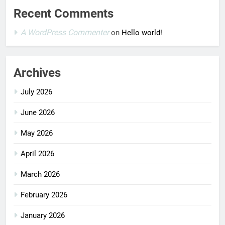
Recent Comments
A WordPress Commenter
on
Hello world!
Archives
July 2026
June 2026
May 2026
April 2026
March 2026
February 2026
January 2026