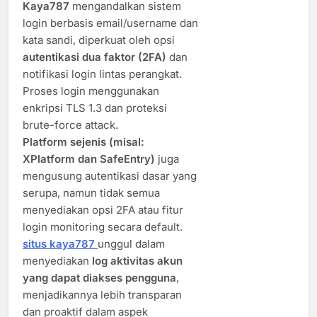
Kaya787
mengandalkan sistem
login berbasis email/username dan
kata sandi, diperkuat oleh opsi
autentikasi dua faktor (2FA)
dan
notifikasi login lintas perangkat.
Proses login menggunakan
enkripsi TLS 1.3 dan proteksi
brute-force attack.
Platform sejenis (misal:
XPlatform dan SafeEntry)
juga
mengusung autentikasi dasar yang
serupa, namun tidak semua
menyediakan opsi 2FA atau fitur
login monitoring secara default.
situs kaya787
unggul dalam
menyediakan
log aktivitas akun
yang dapat diakses pengguna
,
menjadikannya lebih transparan
dan proaktif dalam aspek