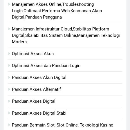
Manajemen Akses Online,Troubleshooting
Login,Optimasi Performa Web,Keamanan Akun
Digital,Panduan Pengguna
Manajemen Infrastruktur Cloud,Stabilitas Platform
Digital,Skalabilitas Sistem Online,Manajemen Teknologi
Modern
Optimasi Akses Akun
Optimasi Akses dan Panduan Login
Panduan Akses Akun Digital
Panduan Akses Alternatif
Panduan Akses Digital
Panduan Akses Digital Stabil
Panduan Bermain Slot, Slot Online, Teknologi Kasino