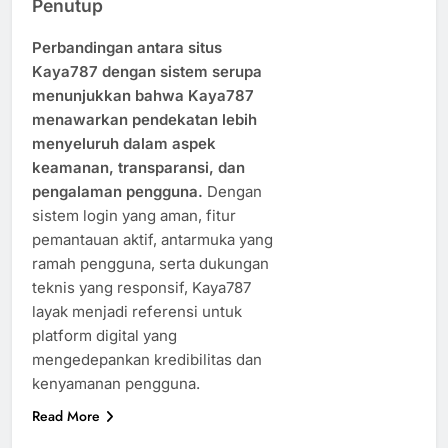
Penutup
Perbandingan antara situs
Kaya787 dengan sistem serupa
menunjukkan bahwa Kaya787
menawarkan pendekatan lebih
menyeluruh dalam aspek
keamanan, transparansi, dan
pengalaman pengguna.
Dengan
sistem login yang aman, fitur
pemantauan aktif, antarmuka yang
ramah pengguna, serta dukungan
teknis yang responsif, Kaya787
layak menjadi referensi untuk
platform digital yang
mengedepankan kredibilitas dan
kenyamanan pengguna.
Read More