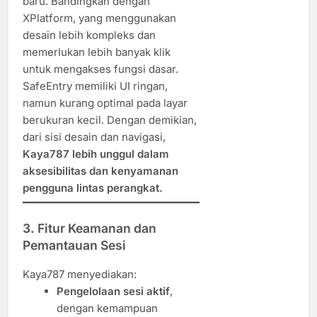
baru. Bandingkan dengan
XPlatform, yang menggunakan
desain lebih kompleks dan
memerlukan lebih banyak klik
untuk mengakses fungsi dasar.
SafeEntry memiliki UI ringan,
namun kurang optimal pada layar
berukuran kecil. Dengan demikian,
dari sisi desain dan navigasi,
Kaya787 lebih unggul dalam
aksesibilitas dan kenyamanan
pengguna lintas perangkat.
3. Fitur Keamanan dan
Pemantauan Sesi
Kaya787 menyediakan:
Pengelolaan sesi aktif
,
dengan kemampuan