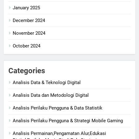
January 2025
December 2024
November 2024
October 2024
Categories
Analisis Data & Teknologi Digital
Analisis Data dan Metodologi Digital
Analisis Perilaku Pengguna & Data Statistik
Analisis Perilaku Pengguna & Strategi Mobile Gaming
Analisis Permainan,Pengamatan Alur,Edukasi