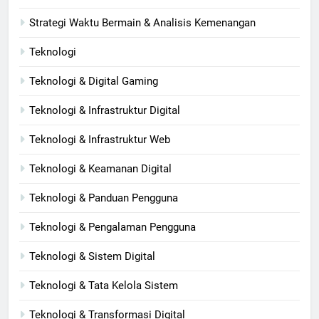
Strategi Waktu Bermain & Analisis Kemenangan
Teknologi
Teknologi & Digital Gaming
Teknologi & Infrastruktur Digital
Teknologi & Infrastruktur Web
Teknologi & Keamanan Digital
Teknologi & Panduan Pengguna
Teknologi & Pengalaman Pengguna
Teknologi & Sistem Digital
Teknologi & Tata Kelola Sistem
Teknologi & Transformasi Digital