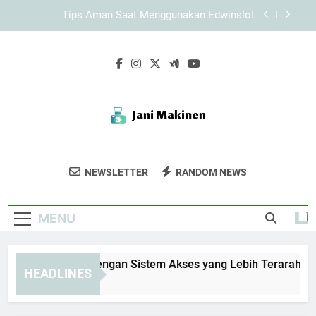
Skip
Cara Mengoptimalkan Proses EDWINSLOT Login
to
agar Lebih Cepat dan Stabil
content
Login Edwinslot Cepat dengan Sistem yang
Mudah Digunakan untuk Akses Akun Lebih
Praktis
TIARA4D Login dengan Sistem Akses yang Lebih
Terarah
Tips Aman Saat Menggunakan Edwinslot
Cara Mengoptimalkan Proses EDWINSLOT Login
agar Lebih Cepat dan Stabil
Jani Makinen
Nikmati Karya Fotografi Kreatif Dan
Login Edwinslot Cepat dengan Sistem yang
NEWSLETTER
RANDOM NEWS
Mudah Digunakan untuk Akses Akun Lebih
Inspiratif Dari Jani Makinen.
Praktis
MENU
IARA4D Login dengan Sistem Akses yang Lebih Terarah
HEADLINES
 Weeks Ago