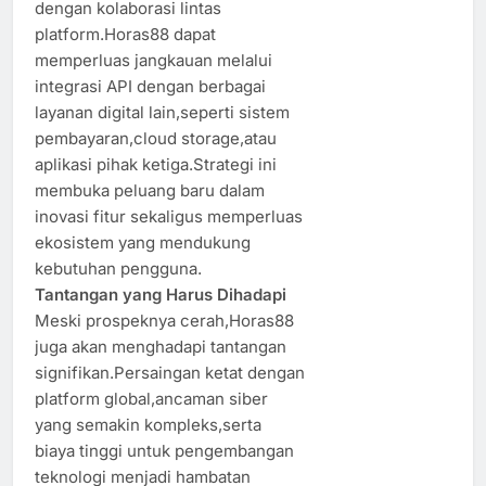
dengan kolaborasi lintas
platform.Horas88 dapat
memperluas jangkauan melalui
integrasi API dengan berbagai
layanan digital lain,seperti sistem
pembayaran,cloud storage,atau
aplikasi pihak ketiga.Strategi ini
membuka peluang baru dalam
inovasi fitur sekaligus memperluas
ekosistem yang mendukung
kebutuhan pengguna.
Tantangan yang Harus Dihadapi
Meski prospeknya cerah,Horas88
juga akan menghadapi tantangan
signifikan.Persaingan ketat dengan
platform global,ancaman siber
yang semakin kompleks,serta
biaya tinggi untuk pengembangan
teknologi menjadi hambatan