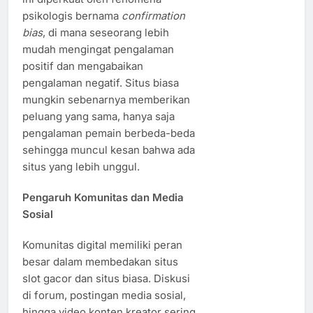
psikologis bernama
confirmation
bias
, di mana seseorang lebih
mudah mengingat pengalaman
positif dan mengabaikan
pengalaman negatif. Situs biasa
mungkin sebenarnya memberikan
peluang yang sama, hanya saja
pengalaman pemain berbeda-beda
sehingga muncul kesan bahwa ada
situs yang lebih unggul.
Pengaruh Komunitas dan Media
Sosial
Komunitas digital memiliki peran
besar dalam membedakan situs
slot gacor dan situs biasa. Diskusi
di forum, postingan media sosial,
hingga video konten kreator sering