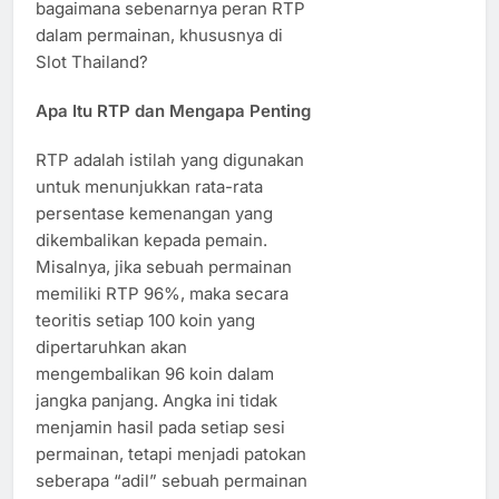
bagaimana sebenarnya peran RTP
dalam permainan, khususnya di
Slot Thailand?
Apa Itu RTP dan Mengapa Penting
RTP adalah istilah yang digunakan
untuk menunjukkan rata-rata
persentase kemenangan yang
dikembalikan kepada pemain.
Misalnya, jika sebuah permainan
memiliki RTP 96%, maka secara
teoritis setiap 100 koin yang
dipertaruhkan akan
mengembalikan 96 koin dalam
jangka panjang. Angka ini tidak
menjamin hasil pada setiap sesi
permainan, tetapi menjadi patokan
seberapa “adil” sebuah permainan