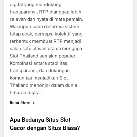
digital yang mendukung
transparansi, RTP dianggap lebih
relevan dan nyata di mata pemain.
Walaupun pada dasarnya sistem
tetap acak, persepsi kolektif yang
terbentuk membuat RTP menjadi
salah satu alasan utama mengapa
Slot Thailand semakin populer.
Kombinasi antara stabilitas,
transparansi, dan dukungan
komunitas menjadikan Slot
Thailand menonjol dalam dunia
hiburan digital.
Read More
Apa Bedanya Situs Slot
Gacor dengan Situs Biasa?