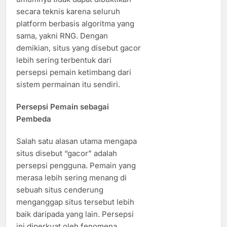
secara teknis karena seluruh
platform berbasis algoritma yang
sama, yakni RNG. Dengan
demikian, situs yang disebut gacor
lebih sering terbentuk dari
persepsi pemain ketimbang dari
sistem permainan itu sendiri.
Persepsi Pemain sebagai
Pembeda
Salah satu alasan utama mengapa
situs disebut “gacor” adalah
persepsi pengguna. Pemain yang
merasa lebih sering menang di
sebuah situs cenderung
menganggap situs tersebut lebih
baik daripada yang lain. Persepsi
ini diperkuat oleh fenomena