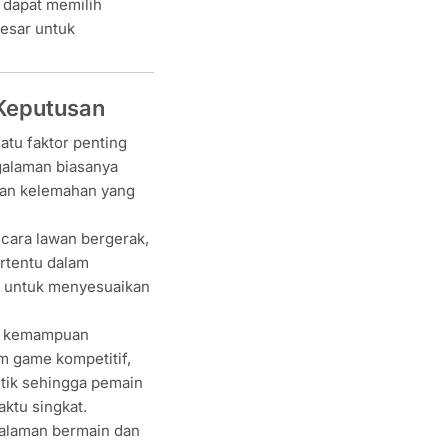
dapat memilih
besar untuk
Keputusan
tu faktor penting
galaman biasanya
kan kelemahan yang
 cara lawan bergerak,
rtentu dalam
n untuk menyesuaikan
iki kemampuan
m game kompetitif,
etik sehingga pemain
ktu singkat.
alaman bermain dan