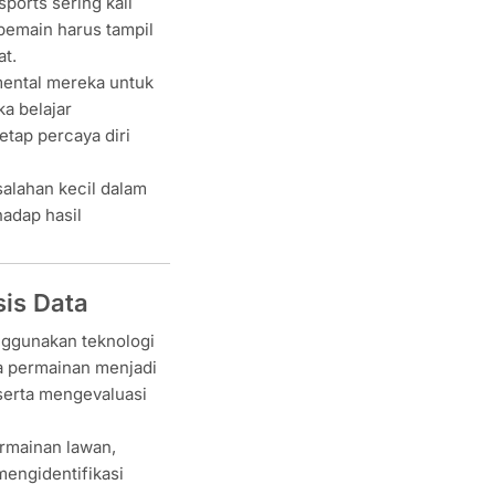
ports sering kali
 pemain harus tampil
t.
ental mereka untuk
a belajar
etap percaya diri
alahan kecil dalam
adap hasil
sis Data
nggunakan teknologi
a permainan menjadi
 serta mengevaluasi
ermainan lawan,
mengidentifikasi