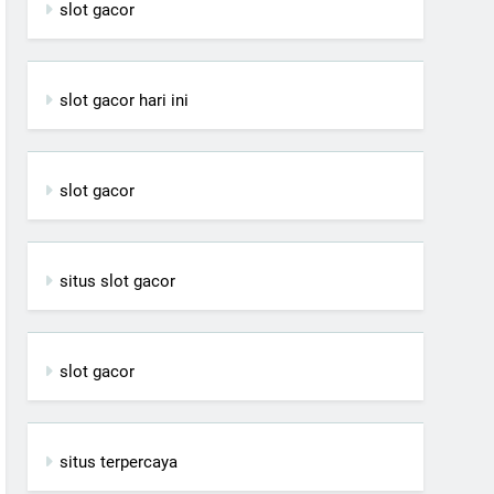
slot gacor
slot gacor hari ini
slot gacor
situs slot gacor
slot gacor
situs terpercaya