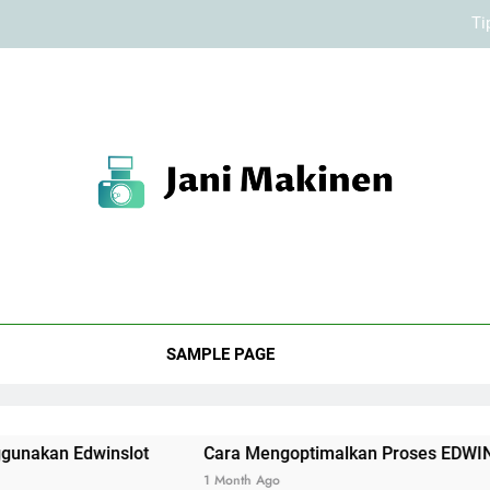
Ti
Cara Mengoptimalkan Proses EDWINSLO
Login Edwinslot Cepat dengan Sistem yang Mudah Digu
TIARA4D Login de
Ti
Cara Mengoptimalkan Proses EDWINSLO
i Makinen
rya Fotografi Kreatif Dan Inspiratif Dari Jani Makinen.
Login Edwinslot Cepat dengan Sistem yang Mudah Digu
SAMPLE PAGE
inslot
Cara Mengoptimalkan Proses EDWINSLOT Login a
1 Month Ago