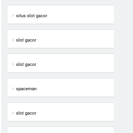
situs slot gacor
slot gacor
slot gacor
spaceman
slot gacor