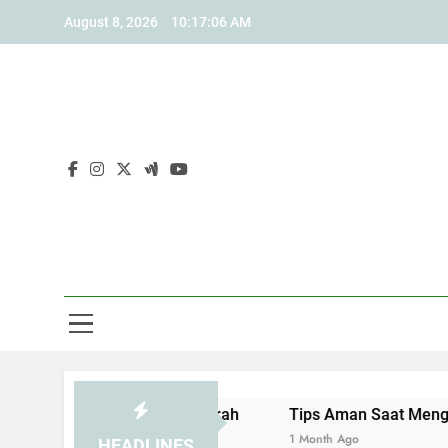
Skip
August 8, 2026
10:17:07 AM
to
content
Jan
Nikmati Ka
 yang Lebih Terarah
Tips Aman Saat Menggunakan Edw
1 Month Ago
HEADLINES