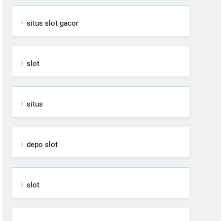
situs slot gacor
slot
situs
depo slot
slot