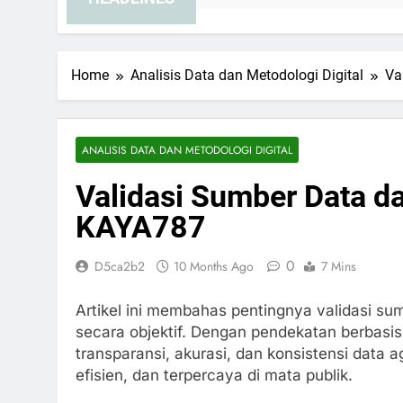
Home
Analisis Data dan Metodologi Digital
Va
ANALISIS DATA DAN METODOLOGI DIGITAL
Validasi Sumber Data d
KAYA787
0
D5ca2b2
10 Months Ago
7 Mins
Artikel ini membahas pentingnya validasi s
secara objektif. Dengan pendekatan berbasi
transparansi, akurasi, dan konsistensi data a
efisien, dan terpercaya di mata publik.