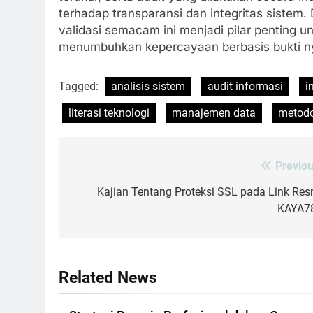
terhadap transparansi dan integritas sistem. D
validasi semacam ini menjadi pilar penting u
menumbuhkan kepercayaan berbasis bukti n
Tagged:
analisis sistem
audit informasi
i
literasi teknologi
manajemen data
metodol
Previou
Post
navigation
Kajian Tentang Proteksi SSL pada Link Res
KAYA7
Related News