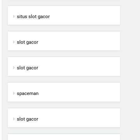
situs slot gacor
slot gacor
slot gacor
spaceman
slot gacor