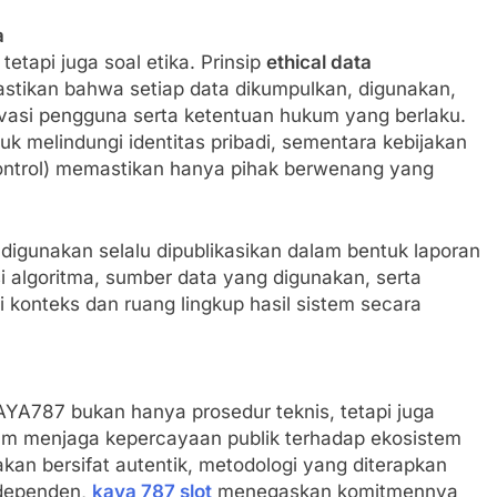
a
tetapi juga soal etika. Prinsip
ethical data
tikan bahwa setiap data dikumpulkan, digunakan,
vasi pengguna serta ketentuan hukum yang berlaku.
tuk melindungi identitas pribadi, sementara kebijakan
ontrol) memastikan hanya pihak berwenang yang
g digunakan selalu dipublikasikan dalam bentuk laporan
i algoritma, sumber data yang digunakan, serta
 konteks dan ruang lingkup hasil sistem secara
AYA787 bukan hanya prosedur teknis, tetapi juga
am menjaga kepercayaan publik terhadap ekosistem
kan bersifat autentik, metodologi yang diterapkan
independen,
kaya 787 slot
menegaskan komitmennya