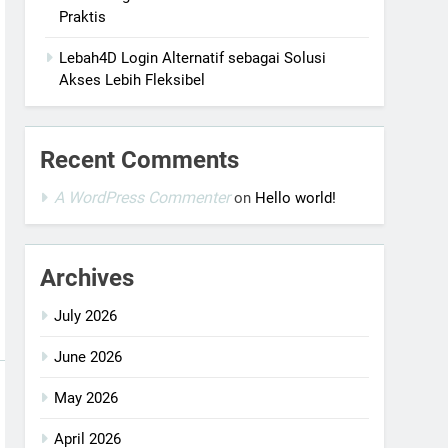
Praktis
Lebah4D Login Alternatif sebagai Solusi
Akses Lebih Fleksibel
Recent Comments
A WordPress Commenter
on
Hello world!
Archives
July 2026
June 2026
May 2026
April 2026