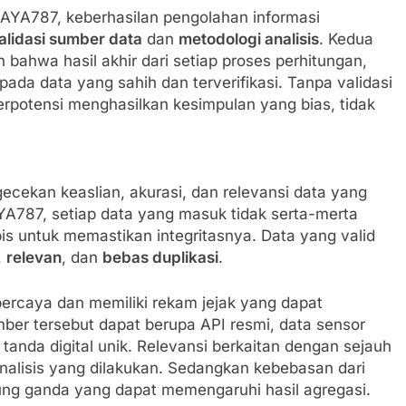
KAYA787, keberhasilan pengolahan informasi
alidasi sumber data
dan
metodologi analisis
. Kedua
bahwa hasil akhir dari setiap proses perhitungan,
ada data yang sahih dan terverifikasi. Tanpa validasi
erpotensi menghasilkan kesimpulan yang bias, tidak
cekan keaslian, akurasi, dan relevansi data yang
A787, setiap data yang masuk tidak serta-merta
lapis untuk memastikan integritasnya. Data yang valid
,
relevan
, dan
bebas duplikasi
.
rpercaya dan memiliki rekam jejak yang dapat
umber tersebut dapat berupa API resmi, data sensor
i tanda digital unik. Relevansi berkaitan dengan sejauh
nalisis yang dilakukan. Sedangkan kebebasan dari
tung ganda yang dapat memengaruhi hasil agregasi.