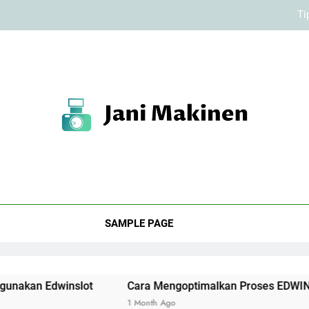
Ti
Cara Mengoptimalkan Proses EDWINSLO
Login Edwinslot Cepat dengan Sistem yang Mudah Digu
TIARA4D Login de
Ti
Cara Mengoptimalkan Proses EDWINSLO
i Makinen
rya Fotografi Kreatif Dan Inspiratif Dari Jani Makinen.
Login Edwinslot Cepat dengan Sistem yang Mudah Digu
SAMPLE PAGE
inslot
Cara Mengoptimalkan Proses EDWINSLOT Login a
1 Month Ago