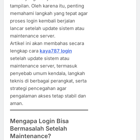
tampilan. Oleh karena itu, penting
memahami langkah yang tepat agar
proses login kembali berjalan
lancar setelah update sistem atau
maintenance server.
Artikel ini akan membahas secara
lengkap cara
kaya787 login
setelah update sistem atau
maintenance server, termasuk
penyebab umum kendala, langkah
teknis di berbagai perangkat, serta
strategi pencegahan agar
pengalaman akses tetap stabil dan
aman.
Mengapa Login Bisa
Bermasalah Setelah
Maintenance?