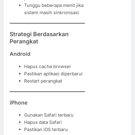
Tunggu beberapa menit jika
sistem masih sinkronisasi
Strategi Berdasarkan
Perangkat
Android
Hapus cache browser
Pastikan aplikasi diperbarui
Restart perangkat
iPhone
Gunakan Safari terbaru
Hapus data Safari
Pastikan iOS terbaru