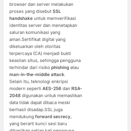
browser dan server melakukan
proses yang disebut
SSL
handshake
untuk memverifikasi
identitas server dan menetapkan
saluran komunikasi yang
aman.Sertifikat digital yang
dikeluarkan oleh otoritas
terpercaya (CA) menjadi bukti
keaslian situs, sehingga pengguna
terhindar dari risiko
phishing
atau
man-in-the-middle attack
.
Selain itu, teknologi enkripsi
modern seperti
AES-256
dan
RSA-
2048
digunakan untuk memastikan
data tidak dapat dibaca meski
berhasil disadap.SSL juga
mendukung
forward secrecy
,
yang berarti kunci sesi baru
dihasilkan setiap kali pengguna