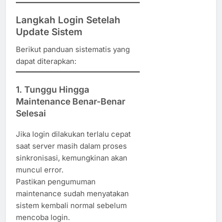
Langkah Login Setelah
Update Sistem
Berikut panduan sistematis yang
dapat diterapkan:
1. Tunggu Hingga
Maintenance Benar-Benar
Selesai
Jika login dilakukan terlalu cepat
saat server masih dalam proses
sinkronisasi, kemungkinan akan
muncul error.
Pastikan pengumuman
maintenance sudah menyatakan
sistem kembali normal sebelum
mencoba login.