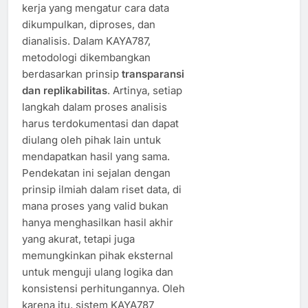
kerja yang mengatur cara data
dikumpulkan, diproses, dan
dianalisis. Dalam KAYA787,
metodologi dikembangkan
berdasarkan prinsip
transparansi
dan replikabilitas
. Artinya, setiap
langkah dalam proses analisis
harus terdokumentasi dan dapat
diulang oleh pihak lain untuk
mendapatkan hasil yang sama.
Pendekatan ini sejalan dengan
prinsip ilmiah dalam riset data, di
mana proses yang valid bukan
hanya menghasilkan hasil akhir
yang akurat, tetapi juga
memungkinkan pihak eksternal
untuk menguji ulang logika dan
konsistensi perhitungannya. Oleh
karena itu, sistem KAYA787