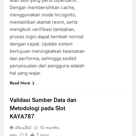
atau sesi yang perlu diperbarui.
Dengan membersihkan cache,
menggunakan mode Incognito,
memastikan alamat resmi, serta
mengikuti verifikasi tambahan,
proses login dapat kembali normal
dengan cepat. Update sistem
bertujuan meningkatkan keamanan
dan performa, sehingga sedikit
penyesuaian dari pengguna adalah
hal yang wajar.
Read More
Validasi Sumber Data dan
Metodologi pada Slot
KAYA787
d5ca2b2
10 months
ago
0
7 mins