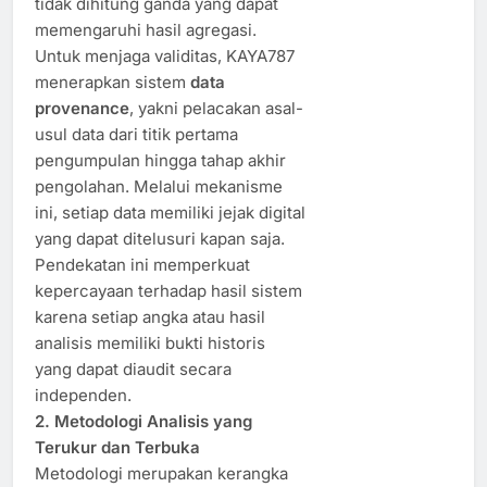
tidak dihitung ganda yang dapat
memengaruhi hasil agregasi.
Untuk menjaga validitas, KAYA787
menerapkan sistem
data
provenance
, yakni pelacakan asal-
usul data dari titik pertama
pengumpulan hingga tahap akhir
pengolahan. Melalui mekanisme
ini, setiap data memiliki jejak digital
yang dapat ditelusuri kapan saja.
Pendekatan ini memperkuat
kepercayaan terhadap hasil sistem
karena setiap angka atau hasil
analisis memiliki bukti historis
yang dapat diaudit secara
independen.
2. Metodologi Analisis yang
Terukur dan Terbuka
Metodologi merupakan kerangka