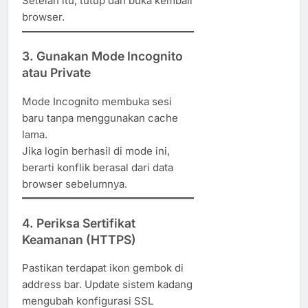
Setelah itu, tutup dan buka kembali
browser.
3. Gunakan Mode Incognito
atau Private
Mode Incognito membuka sesi
baru tanpa menggunakan cache
lama.
Jika login berhasil di mode ini,
berarti konflik berasal dari data
browser sebelumnya.
4. Periksa Sertifikat
Keamanan (HTTPS)
Pastikan terdapat ikon gembok di
address bar. Update sistem kadang
mengubah konfigurasi SSL