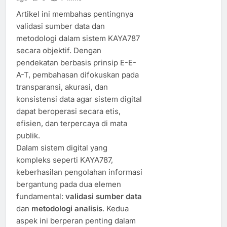
Artikel ini membahas pentingnya
validasi sumber data dan
metodologi dalam sistem KAYA787
secara objektif. Dengan
pendekatan berbasis prinsip E-E-
A-T, pembahasan difokuskan pada
transparansi, akurasi, dan
konsistensi data agar sistem digital
dapat beroperasi secara etis,
efisien, dan terpercaya di mata
publik.
Dalam sistem digital yang
kompleks seperti KAYA787,
keberhasilan pengolahan informasi
bergantung pada dua elemen
fundamental:
validasi sumber data
dan
metodologi analisis
. Kedua
aspek ini berperan penting dalam