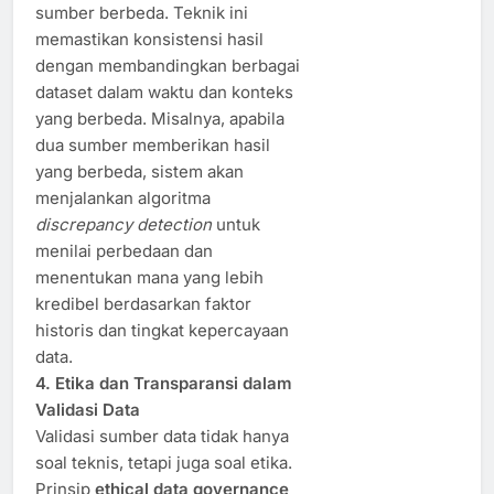
sumber berbeda. Teknik ini
memastikan konsistensi hasil
dengan membandingkan berbagai
dataset dalam waktu dan konteks
yang berbeda. Misalnya, apabila
dua sumber memberikan hasil
yang berbeda, sistem akan
menjalankan algoritma
discrepancy detection
untuk
menilai perbedaan dan
menentukan mana yang lebih
kredibel berdasarkan faktor
historis dan tingkat kepercayaan
data.
4. Etika dan Transparansi dalam
Validasi Data
Validasi sumber data tidak hanya
soal teknis, tetapi juga soal etika.
Prinsip
ethical data governance