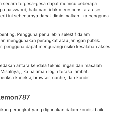
n secara tergesa-gesa dapat memicu beberapa
upa password, halaman tidak merespons, atau sesi
erti ini sebenarnya dapat diminimalkan jika pengguna
 penting. Pengguna perlu lebih selektif dalam
n menggunakan perangkat atau jaringan publik.
, pengguna dapat mengurangi risiko kesalahan akses
dakan antara kendala teknis ringan dan masalah
isalnya, jika halaman login terasa lambat,
periksa koneksi, browser, cache, dan kondisi
okemon787
kan perangkat yang digunakan dalam kondisi baik.