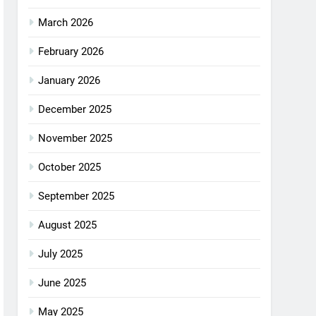
March 2026
February 2026
January 2026
December 2025
November 2025
October 2025
September 2025
August 2025
July 2025
June 2025
May 2025