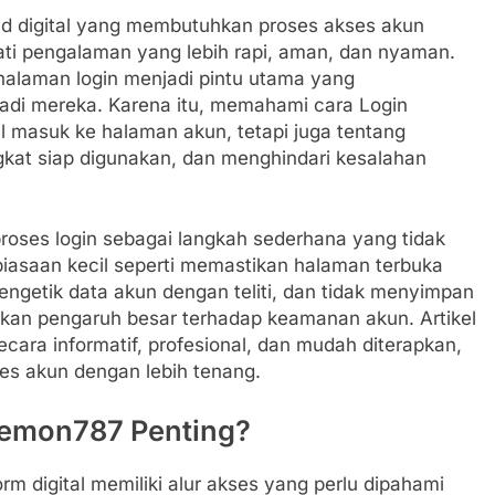
nd digital yang membutuhkan proses akses akun
ti pengalaman yang lebih rapi, aman, dan nyaman.
halaman login menjadi pintu utama yang
di mereka. Karena itu, memahami cara Login
masuk ke halaman akun, tetapi juga tentang
at siap digunakan, dan menghindari kesalahan
oses login sebagai langkah sederhana yang tidak
ebiasaan kecil seperti memastikan halaman terbuka
getik data akun dengan teliti, dan tidak menyimpan
an pengaruh besar terhadap keamanan akun. Artikel
ra informatif, profesional, dan mudah diterapkan,
es akun dengan lebih tenang.
emon787 Penting?
rm digital memiliki alur akses yang perlu dipahami