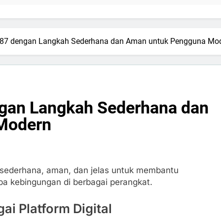
87 dengan Langkah Sederhana dan Aman untuk Pengguna Mo
gan Langkah Sederhana dan
Modern
sederhana, aman, dan jelas untuk membantu
a kebingungan di berbagai perangkat.
 Platform Digital