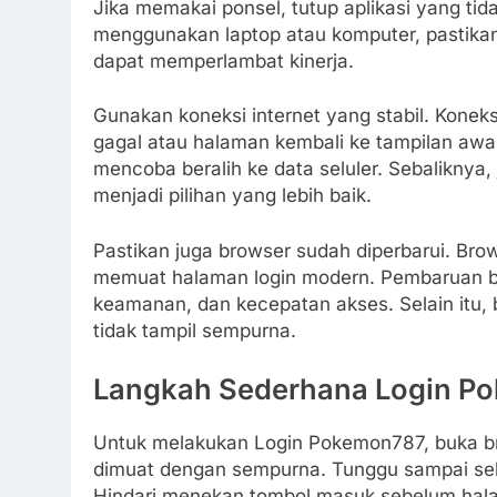
Jika memakai ponsel, tutup aplikasi yang tida
menggunakan laptop atau komputer, pastikan
dapat memperlambat kinerja.
Gunakan koneksi internet yang stabil. Konek
gagal atau halaman kembali ke tampilan awal
mencoba beralih ke data seluler. Sebaliknya, ji
menjadi pilihan yang lebih baik.
Pastikan juga browser sudah diperbarui. Bro
memuat halaman login modern. Pembaruan b
keamanan, dan kecepatan akses. Selain itu, 
tidak tampil sempurna.
Langkah Sederhana Login P
Untuk melakukan Login Pokemon787, buka br
dimuat dengan sempurna. Tunggu sampai se
Hindari menekan tombol masuk sebelum halam