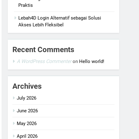
Praktis
Lebah4D Login Alternatif sebagai Solusi
Akses Lebih Fleksibel
Recent Comments
A WordPress Commenter
on
Hello world!
Archives
July 2026
June 2026
May 2026
April 2026