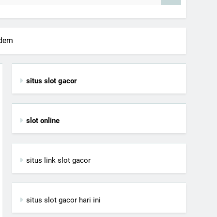
dern
situs slot gacor
slot online
situs link slot gacor
situs slot gacor hari ini