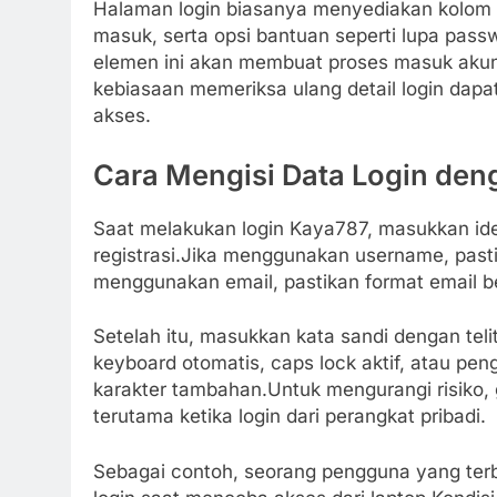
Halaman login biasanya menyediakan kolom u
masuk, serta opsi bantuan seperti lupa pas
elemen ini akan membuat proses masuk akun
kebiasaan memeriksa ulang detail login da
akses.
Cara Mengisi Data Login den
Saat melakukan login Kaya787, masukkan ide
registrasi.Jika menggunakan username, pasti
menggunakan email, pastikan format email be
Setelah itu, masukkan kata sandi dengan telit
keyboard otomatis, caps lock aktif, atau pe
karakter tambahan.Untuk mengurangi risiko, g
terutama ketika login dari perangkat pribadi.
Sebagai contoh, seorang pengguna yang ter