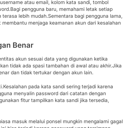
sername atau email, kolom kata sandi, tombol
sword.Bagi pengguna baru, memahami letak setiap
 terasa lebih mudah.Sementara bagi pengguna lama,
pat membantu menjaga keamanan akun dari kesalahan
gan Benar
ntitas akun sesuai data yang digunakan ketika
kan tidak ada spasi tambahan di awal atau akhir.Jika
nar dan tidak tertukar dengan akun lain.
i.Kesalahan pada kata sandi sering terjadi karena
ngguna menyalin password dari catatan dengan
unakan fitur tampilkan kata sandi jika tersedia,
biasa masuk melalui ponsel mungkin mengalami gagal