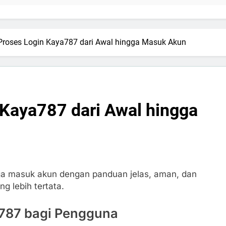
roses Login Kaya787 dari Awal hingga Masuk Akun
Kaya787 dari Awal hingga
ngga masuk akun dengan panduan jelas, aman, dan
 lebih tertata.
787 bagi Pengguna