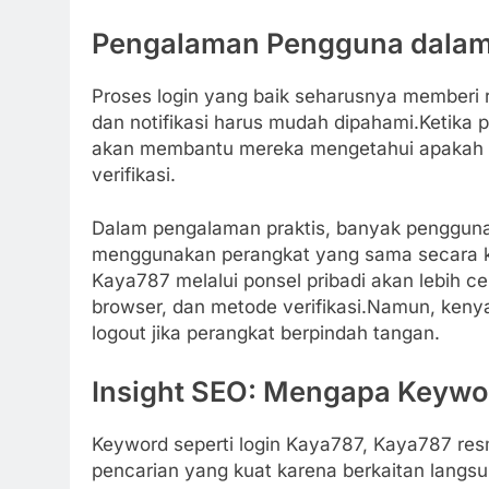
Pengalaman Pengguna dalam
Proses login yang baik seharusnya memberi r
dan notifikasi harus mudah dipahami.Ketika 
akan membantu mereka mengetahui apakah ma
verifikasi.
Dalam pengalaman praktis, banyak pengguna
menggunakan perangkat yang sama secara ko
Kaya787 melalui ponsel pribadi akan lebih c
browser, dan metode verifikasi.Namun, keny
logout jika perangkat berpindah tangan.
Insight SEO: Mengapa Keywo
Keyword seperti login Kaya787, Kaya787 res
pencarian yang kuat karena berkaitan lang