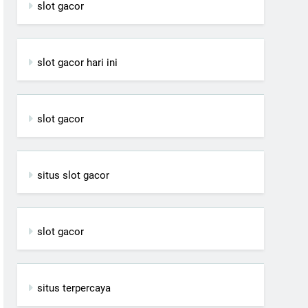
slot gacor
slot gacor hari ini
slot gacor
situs slot gacor
slot gacor
situs terpercaya