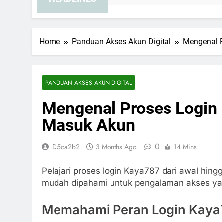
Home
Panduan Akses Akun Digital
Mengenal P
PANDUAN AKSES AKUN DIGITAL
Mengenal Proses Login 
Masuk Akun
0
D5ca2b2
3 Months Ago
14 Mins
Pelajari proses login Kaya787 dari awal hi
mudah dipahami untuk pengalaman akses yang
Memahami Peran Login Kaya