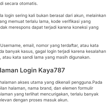
i secara otomatis.
la login sering kali bukan berasal dari akun, melainkan
ang memuat terlalu lama, kode verifikasi yang
idak merespons dapat terjadi karena koneksi yang
.Username, email, nomor yang terdaftar, atau kata
a banyak kasus, gagal login terjadi karena kesalahan
an, atau kata sandi lama yang masih digunakan.
laman Login Kaya787
 halaman akses utama yang dikenali pengguna.Pada
ilan halaman, nama brand, dan elemen formulir
laman yang terlihat mencurigakan, terlalu banyak
relevan dengan proses masuk akun.