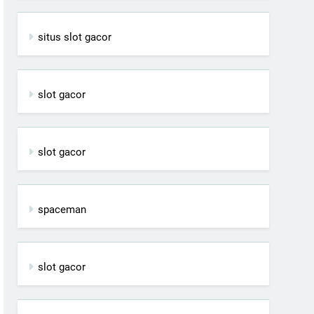
situs slot gacor
slot gacor
slot gacor
spaceman
slot gacor