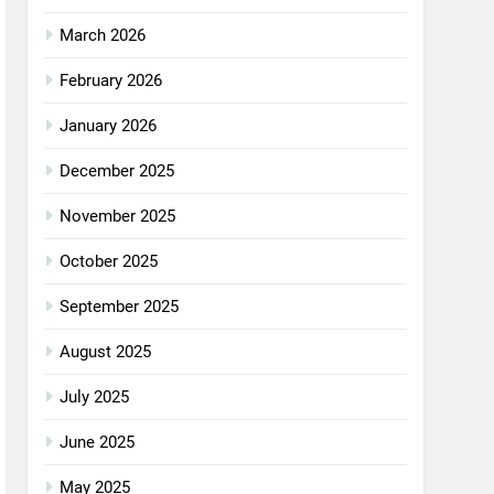
March 2026
February 2026
January 2026
December 2025
November 2025
October 2025
September 2025
August 2025
July 2025
June 2025
May 2025