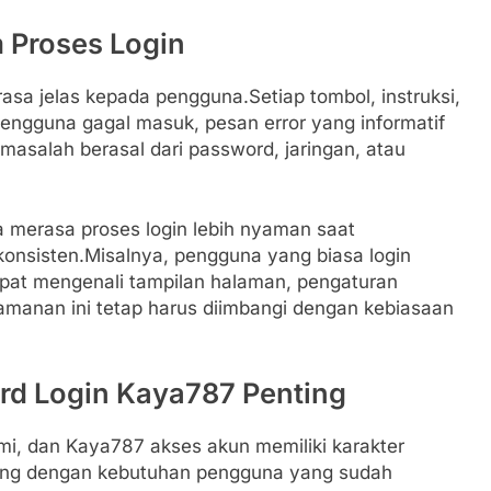
 Proses Login
asa jelas kepada pengguna.Setiap tombol, instruksi,
pengguna gagal masuk, pesan error yang informatif
salah berasal dari password, jaringan, atau
 merasa proses login lebih nyaman saat
nsisten.Misalnya, pengguna yang biasa login
epat mengenali tampilan halaman, pengaturan
amanan ini tetap harus diimbangi dengan kebiasaan
rd Login Kaya787 Penting
mi, dan Kaya787 akses akun memiliki karakter
sung dengan kebutuhan pengguna yang sudah