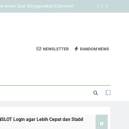
ps Aman Saat Menggunakan Edwinslot
T Login agar Lebih Cepat dan Stabil
nakan untuk Akses Akun Lebih Praktis
ngan Sistem Akses yang Lebih Terarah
NEWSLETTER
RANDOM NEWS
ps Aman Saat Menggunakan Edwinslot
T Login agar Lebih Cepat dan Stabil
nakan untuk Akses Akun Lebih Praktis
gar Lebih Cepat dan Stabil
Login Edwinslot Cepat den
2 Months Ago