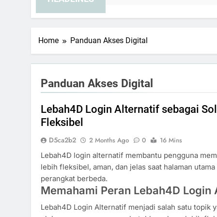
Home
Panduan Akses Digital
Panduan Akses Digital
Lebah4D Login Alternatif sebagai So
Fleksibel
D5ca2b2
2 Months Ago
0
16 Mins
Lebah4D login alternatif membantu pengguna mem
lebih fleksibel, aman, dan jelas saat halaman utama 
perangkat berbeda.
Memahami Peran Lebah4D Login A
Lebah4D Login Alternatif menjadi salah satu topik 