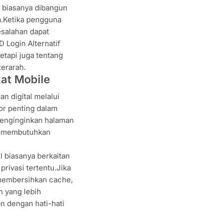
at biasanya dibangun
a.Ketika pengguna
salahan dapat
 Login Alternatif
tapi juga tentang
erarah.
at Mobile
n digital melalui
or penting dalam
enginginkan halaman
ak membutuhkan
 biasanya berkaitan
rivasi tertentu.Jika
membersihkan cache,
n yang lebih
an dengan hati-hati