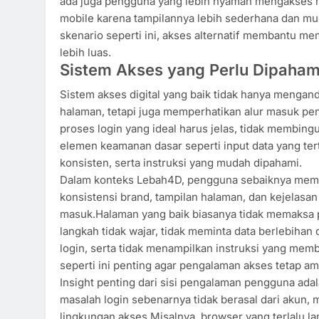
ada juga pengguna yang lebih nyaman mengakses m
mobile karena tampilannya lebih sederhana dan m
skenario seperti ini, akses alternatif membantu me
lebih luas.
Sistem Akses yang Perlu Dipaham
Sistem akses digital yang baik tidak hanya mengan
halaman, tetapi juga memperhatikan alur masuk p
proses login yang ideal harus jelas, tidak membing
elemen keamanan dasar seperti input data yang tert
konsisten, serta instruksi yang mudah dipahami.
Dalam konteks Lebah4D, pengguna sebaiknya mem
konsistensi brand, tampilan halaman, dan kejelasa
masuk.Halaman yang baik biasanya tidak memaksa
langkah tidak wajar, tidak meminta data berlebihan 
login, serta tidak menampilkan instruksi yang me
seperti ini penting agar pengalaman akses tetap am
Insight penting dari sisi pengalaman pengguna ad
masalah login sebenarnya tidak berasal dari akun, 
lingkungan akses.Misalnya, browser yang terlalu la