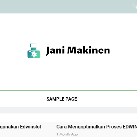
Ti
Cara Mengoptimalkan Proses EDWINSLO
Login Edwinslot Cepat dengan Sistem yang Mudah Digu
TIARA4D Login de
Ti
Cara Mengoptimalkan Proses EDWINSLO
i Makinen
rya Fotografi Kreatif Dan Inspiratif Dari Jani Makinen.
Login Edwinslot Cepat dengan Sistem yang Mudah Digu
SAMPLE PAGE
Edwinslot
Cara Mengoptimalkan Proses EDWINSLOT Logi
1 Month Ago