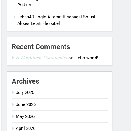
Praktis
Lebah4D Login Alternatif sebagai Solusi
Akses Lebih Fleksibel
Recent Comments
A WordPress Commenter
on
Hello world!
Archives
July 2026
June 2026
May 2026
April 2026