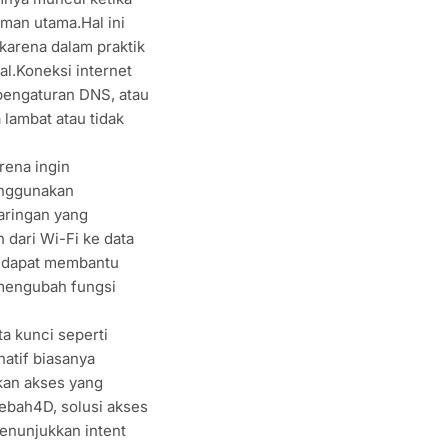
an utama.Hal ini
 karena dalam praktik
al.Koneksi internet
pengaturan DNS, atau
lambat atau tidak
rena ingin
enggunakan
jaringan yang
 dari Wi-Fi ke data
if dapat membantu
 mengubah fungsi
ta kunci seperti
atif biasanya
kan akses yang
Lebah4D, solusi akses
enunjukkan intent