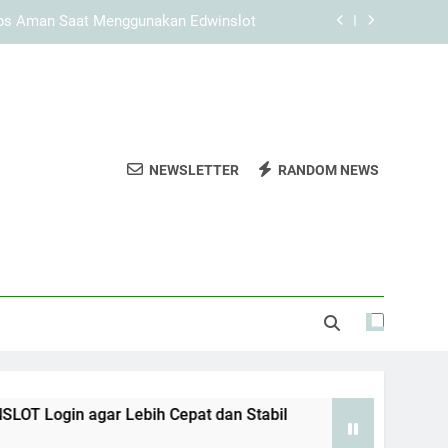
ps Aman Saat Menggunakan Edwinslot
T Login agar Lebih Cepat dan Stabil
nakan untuk Akses Akun Lebih Praktis
ngan Sistem Akses yang Lebih Terarah
NEWSLETTER
RANDOM NEWS
ps Aman Saat Menggunakan Edwinslot
T Login agar Lebih Cepat dan Stabil
nakan untuk Akses Akun Lebih Praktis
n agar Lebih Cepat dan Stabil
Login Edwinslot Cepat 
2 Months Ago