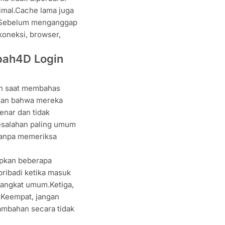
imal.Cache lama juga
i.Sebelum menganggap
oneksi, browser,
bah4D Login
an saat membahas
ikan bahwa mereka
nar dan tidak
Kesalahan paling umum
 tanpa memeriksa
pkan beberapa
ribadi ketika masuk
rangkat umum.Ketiga,
.Keempat, jangan
ambahan secara tidak