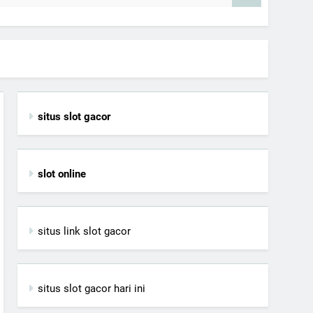
situs slot gacor
slot online
situs link slot gacor
situs slot gacor hari ini