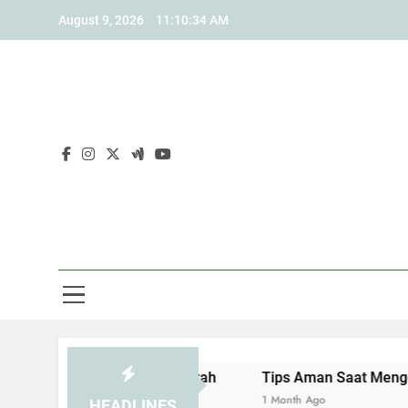
Skip
August 9, 2026
11:10:35 AM
to
content
Jan
Nikmati Ka
ses yang Lebih Terarah
Tips Aman Saat Menggunakan 
1 Month Ago
HEADLINES