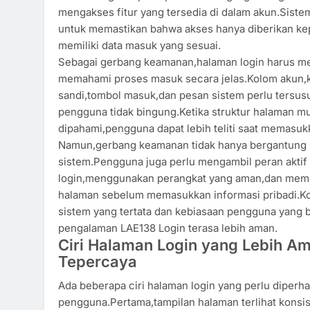
mengakses fitur yang tersedia di dalam akun.Siste
untuk memastikan bahwa akses hanya diberikan k
memiliki data masuk yang sesuai.
Sebagai gerbang keamanan,halaman login harus 
memahami proses masuk secara jelas.Kolom akun,
sandi,tombol masuk,dan pesan sistem perlu tersusu
pengguna tidak bingung.Ketika struktur halaman m
dipahami,pengguna dapat lebih teliti saat memasuk
Namun,gerbang keamanan tidak hanya bergantung
sistem.Pengguna juga perlu mengambil peran aktif
login,menggunakan perangkat yang aman,dan memp
halaman sebelum memasukkan informasi pribadi.Ko
sistem yang tertata dan kebiasaan pengguna yang 
pengalaman LAE138 Login terasa lebih aman.
Ciri Halaman Login yang Lebih A
Tepercaya
Ada beberapa ciri halaman login yang perlu diperha
pengguna.Pertama,tampilan halaman terlihat konsis