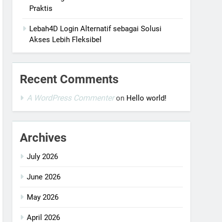
Praktis
Lebah4D Login Alternatif sebagai Solusi
Akses Lebih Fleksibel
Recent Comments
A WordPress Commenter
on
Hello world!
Archives
July 2026
June 2026
May 2026
April 2026