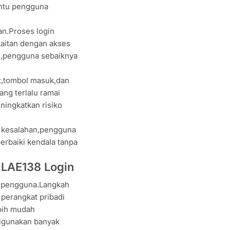
antu pengguna
an.Proses login
aitan dengan akses
n,pengguna sebaiknya
t,tombol masuk,dan
ang terlalu ramai
ingkatkan risiko
i kesalahan,pengguna
rbaiki kendala tanpa
LAE138 Login
n pengguna.Langkah
perangkat pribadi
bih mudah
igunakan banyak