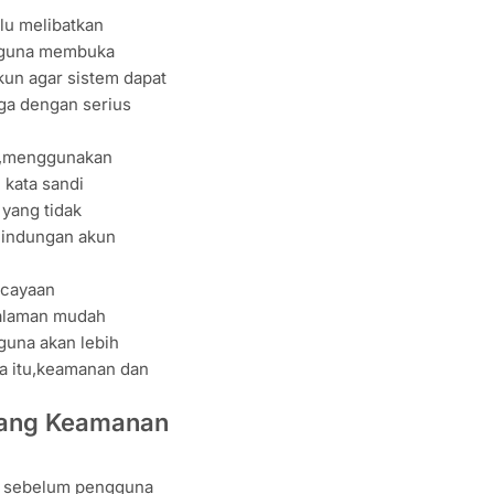
lu melibatkan
engguna membuka
un agar sistem dapat
aga dengan serius
ya,menggunakan
 kata sandi
yang tidak
rlindungan akun
rcayaan
halaman mudah
guna akan lebih
na itu,keamanan dan
bang Keamanan
l sebelum pengguna