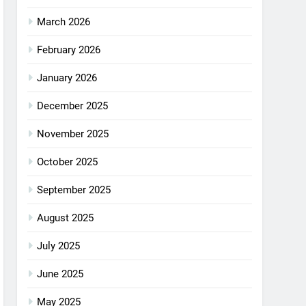
March 2026
February 2026
January 2026
December 2025
November 2025
October 2025
September 2025
August 2025
July 2025
June 2025
May 2025