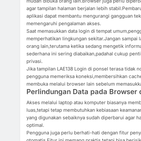
mudah dibuka orang lain.Browser juga perlu diperb
agar tampilan halaman berjalan lebih stabil.Pemba
aplikasi dapat membantu mengurangi gangguan tek
memengaruhi pengalaman akses.
Saat memasukkan data login di tempat umum,peng
memperhatikan lingkungan sekitar.Jangan sampai lay
orang lain,terutama ketika sedang mengetik inform
sederhana ini sering diabaikan,padahal cukup pent
privasi.
Jika tampilan LAE138 Login di ponsel terasa tidak 
pengguna memeriksa koneksi,membersihkan cach
membuka melalui browser lain sebelum memasukka
Perlindungan Data pada Browser 
Akses melalui laptop atau komputer biasanya memb
luas,tetapi tetap membutuhkan kebiasaan keamana
yang digunakan sebaiknya sudah diperbarui agar ha
optimal.
Pengguna juga perlu berhati-hati dengan fitur pen
otomatis.Fitur ini memang praktis,tetapi bisa berisi