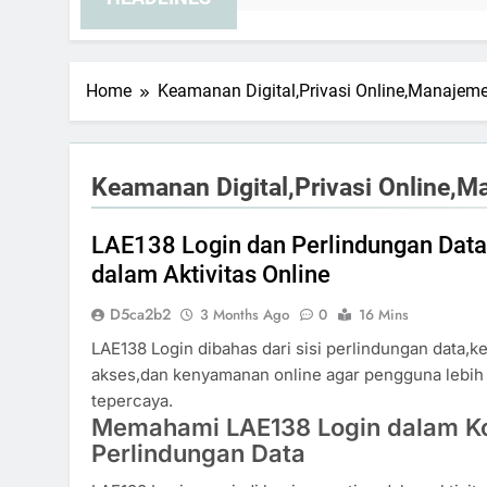
Home
Keamanan Digital,Privasi Online,Manajem
Keamanan Digital,Privasi Online,
LAE138 Login dan Perlindungan Dat
dalam Aktivitas Online
D5ca2b2
3 Months Ago
0
16 Mins
LAE138 Login dibahas dari sisi perlindungan data,k
akses,dan kenyamanan online agar pengguna lebi
tepercaya.
Memahami LAE138 Login dalam K
Perlindungan Data