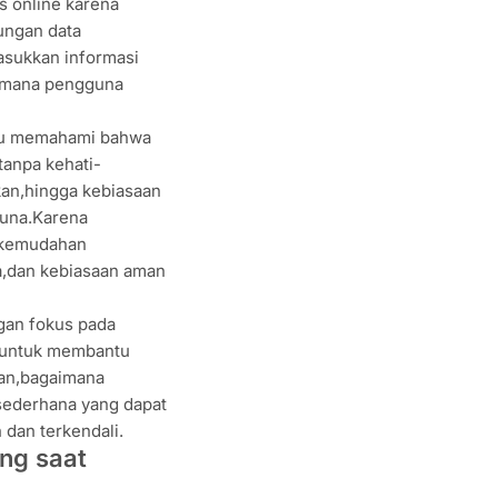
s online karena
ungan data
sukkan informasi
aimana pengguna
rlu memahami bahwa
 tanpa kehati-
kan,hingga kebiasaan
una.Karena
i kemudahan
ta,dan kebiasaan aman
gan fokus pada
 untuk membantu
an,bagaimana
 sederhana yang dapat
 dan terkendali.
ng saat