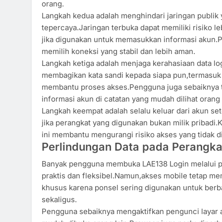
orang.
Langkah kedua adalah menghindari jaringan publik 
tepercaya.Jaringan terbuka dapat memiliki risiko le
jika digunakan untuk memasukkan informasi akun.
memilih koneksi yang stabil dan lebih aman.
Langkah ketiga adalah menjaga kerahasiaan data lo
membagikan kata sandi kepada siapa pun,termasuk
membantu proses akses.Pengguna juga sebaiknya 
informasi akun di catatan yang mudah dilihat orang 
Langkah keempat adalah selalu keluar dari akun set
jika perangkat yang digunakan bukan milik pribadi
ini membantu mengurangi risiko akses yang tidak d
Perlindungan Data pada Perangka
Banyak pengguna membuka LAE138 Login melalui po
praktis dan fleksibel.Namun,akses mobile tetap m
khusus karena ponsel sering digunakan untuk berba
sekaligus.
Pengguna sebaiknya mengaktifkan pengunci layar a