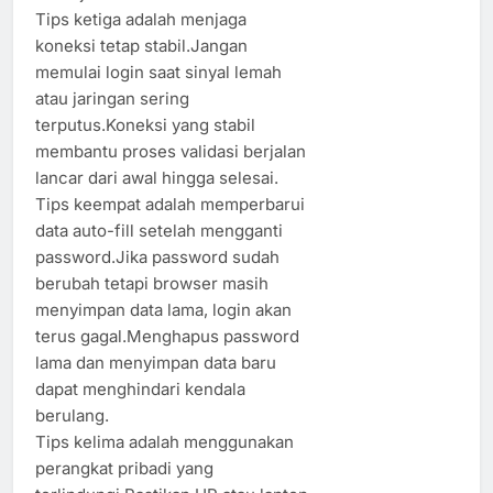
Tips ketiga adalah menjaga
koneksi tetap stabil.Jangan
memulai login saat sinyal lemah
atau jaringan sering
terputus.Koneksi yang stabil
membantu proses validasi berjalan
lancar dari awal hingga selesai.
Tips keempat adalah memperbarui
data auto-fill setelah mengganti
password.Jika password sudah
berubah tetapi browser masih
menyimpan data lama, login akan
terus gagal.Menghapus password
lama dan menyimpan data baru
dapat menghindari kendala
berulang.
Tips kelima adalah menggunakan
perangkat pribadi yang