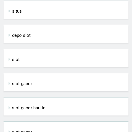
situs
depo slot
slot
slot gacor
slot gacor hari ini
slot gacor