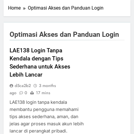
Home
Optimasi Akses dan Panduan Login
Optimasi Akses dan Panduan Login
LAE138 Login Tanpa
Kendala dengan Tips
Sederhana untuk Akses
Lebih Lancar
d5ca2b2
3 months
ago
0
17 mins
LAE138 login tanpa kendala
membantu pengguna memahami
tips akses sederhana, aman, dan
jelas agar proses masuk akun lebih
lancar di perangkat pribadi.