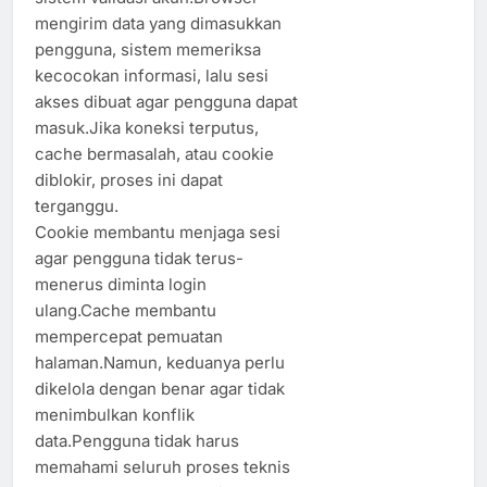
mengirim data yang dimasukkan
pengguna, sistem memeriksa
kecocokan informasi, lalu sesi
akses dibuat agar pengguna dapat
masuk.Jika koneksi terputus,
cache bermasalah, atau cookie
diblokir, proses ini dapat
terganggu.
Cookie membantu menjaga sesi
agar pengguna tidak terus-
menerus diminta login
ulang.Cache membantu
mempercepat pemuatan
halaman.Namun, keduanya perlu
dikelola dengan benar agar tidak
menimbulkan konflik
data.Pengguna tidak harus
memahami seluruh proses teknis