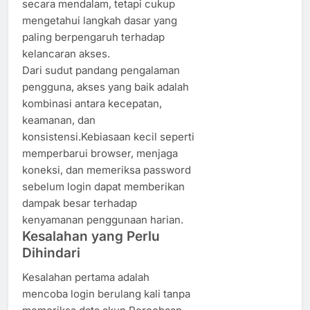
secara mendalam, tetapi cukup
mengetahui langkah dasar yang
paling berpengaruh terhadap
kelancaran akses.
Dari sudut pandang pengalaman
pengguna, akses yang baik adalah
kombinasi antara kecepatan,
keamanan, dan
konsistensi.Kebiasaan kecil seperti
memperbarui browser, menjaga
koneksi, dan memeriksa password
sebelum login dapat memberikan
dampak besar terhadap
kenyamanan penggunaan harian.
Kesalahan yang Perlu
Dihindari
Kesalahan pertama adalah
mencoba login berulang kali tanpa