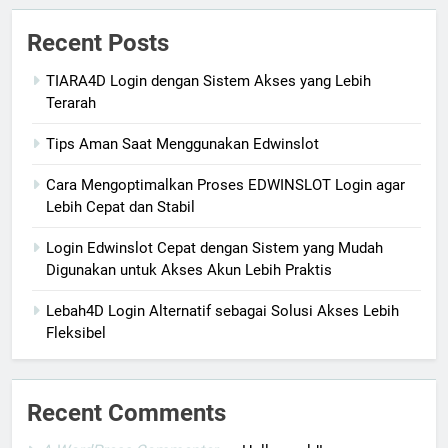
Recent Posts
TIARA4D Login dengan Sistem Akses yang Lebih
Terarah
Tips Aman Saat Menggunakan Edwinslot
Cara Mengoptimalkan Proses EDWINSLOT Login agar
Lebih Cepat dan Stabil
Login Edwinslot Cepat dengan Sistem yang Mudah
Digunakan untuk Akses Akun Lebih Praktis
Lebah4D Login Alternatif sebagai Solusi Akses Lebih
Fleksibel
Recent Comments