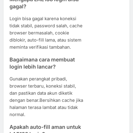
gagal?
Login bisa gagal karena koneksi
tidak stabil, password salah, cache
browser bermasalah, cookie
diblokir, auto-fill lama, atau sistem
meminta verifikasi tambahan.
Bagaimana cara membuat
login lebih lancar?
Gunakan perangkat pribadi,
browser terbaru, koneksi stabil,
dan pastikan data akun diketik
dengan benar.Bersihkan cache jika
halaman terasa lambat atau tidak
normal.
Apakah auto-fill aman untuk