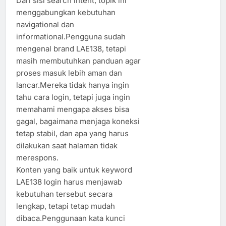
Dari sisi search intent, topik ini
menggabungkan kebutuhan
navigational dan
informational.Pengguna sudah
mengenal brand LAE138, tetapi
masih membutuhkan panduan agar
proses masuk lebih aman dan
lancar.Mereka tidak hanya ingin
tahu cara login, tetapi juga ingin
memahami mengapa akses bisa
gagal, bagaimana menjaga koneksi
tetap stabil, dan apa yang harus
dilakukan saat halaman tidak
merespons.
Konten yang baik untuk keyword
LAE138 login harus menjawab
kebutuhan tersebut secara
lengkap, tetapi tetap mudah
dibaca.Penggunaan kata kunci