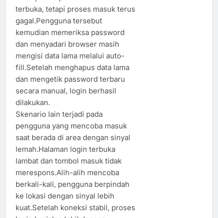
terbuka, tetapi proses masuk terus
gagal.Pengguna tersebut
kemudian memeriksa password
dan menyadari browser masih
mengisi data lama melalui auto-
fill.Setelah menghapus data lama
dan mengetik password terbaru
secara manual, login berhasil
dilakukan.
Skenario lain terjadi pada
pengguna yang mencoba masuk
saat berada di area dengan sinyal
lemah.Halaman login terbuka
lambat dan tombol masuk tidak
merespons.Alih-alih mencoba
berkali-kali, pengguna berpindah
ke lokasi dengan sinyal lebih
kuat.Setelah koneksi stabil, proses