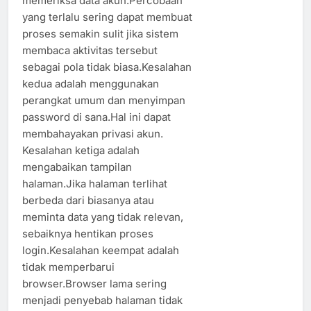
memeriksa data akun.Percobaan
yang terlalu sering dapat membuat
proses semakin sulit jika sistem
membaca aktivitas tersebut
sebagai pola tidak biasa.Kesalahan
kedua adalah menggunakan
perangkat umum dan menyimpan
password di sana.Hal ini dapat
membahayakan privasi akun.
Kesalahan ketiga adalah
mengabaikan tampilan
halaman.Jika halaman terlihat
berbeda dari biasanya atau
meminta data yang tidak relevan,
sebaiknya hentikan proses
login.Kesalahan keempat adalah
tidak memperbarui
browser.Browser lama sering
menjadi penyebab halaman tidak