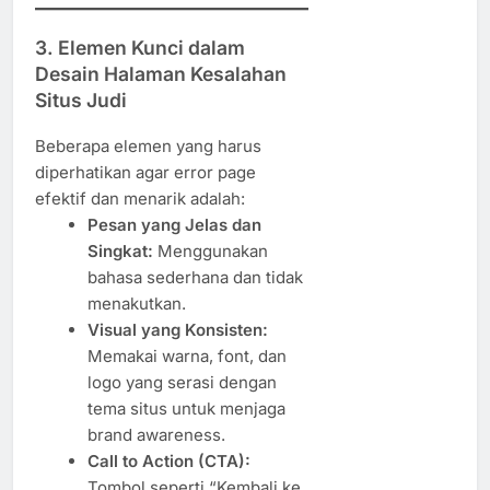
3. Elemen Kunci dalam
Desain Halaman Kesalahan
Situs Judi
Beberapa elemen yang harus
diperhatikan agar error page
efektif dan menarik adalah:
Pesan yang Jelas dan
Singkat:
Menggunakan
bahasa sederhana dan tidak
menakutkan.
Visual yang Konsisten:
Memakai warna, font, dan
logo yang serasi dengan
tema situs untuk menjaga
brand awareness.
Call to Action (CTA):
Tombol seperti “Kembali ke