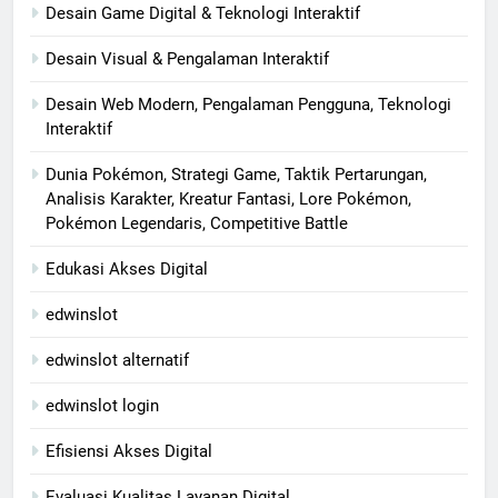
Desain Game Digital & Teknologi Interaktif
Desain Visual & Pengalaman Interaktif
Desain Web Modern, Pengalaman Pengguna, Teknologi
Interaktif
Dunia Pokémon, Strategi Game, Taktik Pertarungan,
Analisis Karakter, Kreatur Fantasi, Lore Pokémon,
Pokémon Legendaris, Competitive Battle
Edukasi Akses Digital
edwinslot
edwinslot alternatif
edwinslot login
Efisiensi Akses Digital
Evaluasi Kualitas Layanan Digital