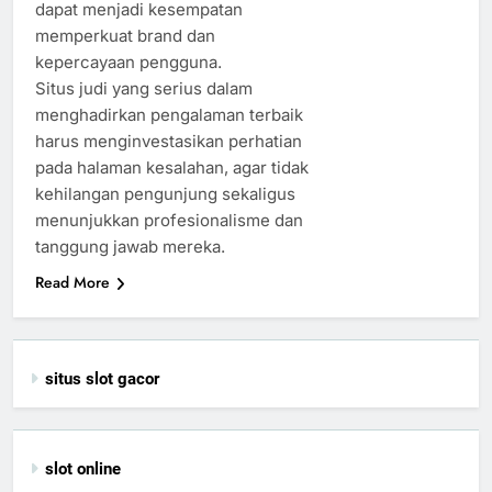
dapat menjadi kesempatan
memperkuat brand dan
kepercayaan pengguna.
Situs judi yang serius dalam
menghadirkan pengalaman terbaik
harus menginvestasikan perhatian
pada halaman kesalahan, agar tidak
kehilangan pengunjung sekaligus
menunjukkan profesionalisme dan
tanggung jawab mereka.
Read More
situs slot gacor
slot online