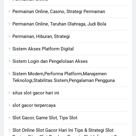
Permainan Online, Casino, Strategi Permainan
Permainan Online, Taruhan Olahraga, Judi Bola
Permainan, Hiburan, Strategi
Sistem Akses Platform Digital
Sistem Login dan Pengelolaan Akses
Sistem Modern,Performa Platform,Manajemen
Teknologi,Stabilitas Sistem,Pengalaman Pengguna
situs slot gacor hari ini
slot gacor terpercaya
Slot Gacor, Game Slot, Tips Slot
Slot Online Slot Gacor Hari Ini Tips & Strategi Slot