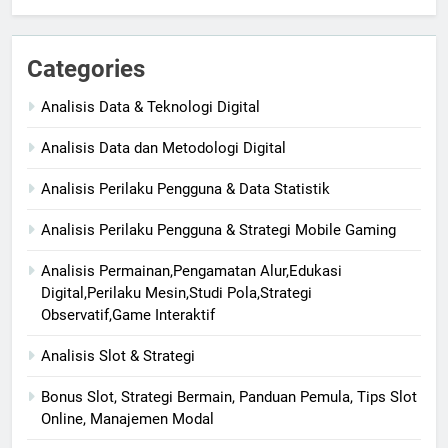
Categories
Analisis Data & Teknologi Digital
Analisis Data dan Metodologi Digital
Analisis Perilaku Pengguna & Data Statistik
Analisis Perilaku Pengguna & Strategi Mobile Gaming
Analisis Permainan,Pengamatan Alur,Edukasi
Digital,Perilaku Mesin,Studi Pola,Strategi
Observatif,Game Interaktif
Analisis Slot & Strategi
Bonus Slot, Strategi Bermain, Panduan Pemula, Tips Slot
Online, Manajemen Modal