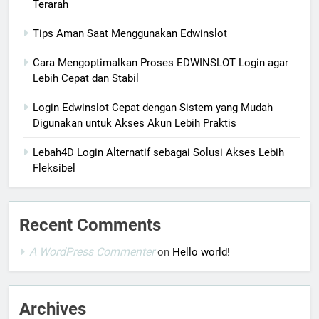
Terarah
Tips Aman Saat Menggunakan Edwinslot
Cara Mengoptimalkan Proses EDWINSLOT Login agar
Lebih Cepat dan Stabil
Login Edwinslot Cepat dengan Sistem yang Mudah
Digunakan untuk Akses Akun Lebih Praktis
Lebah4D Login Alternatif sebagai Solusi Akses Lebih
Fleksibel
Recent Comments
A WordPress Commenter
on
Hello world!
Archives