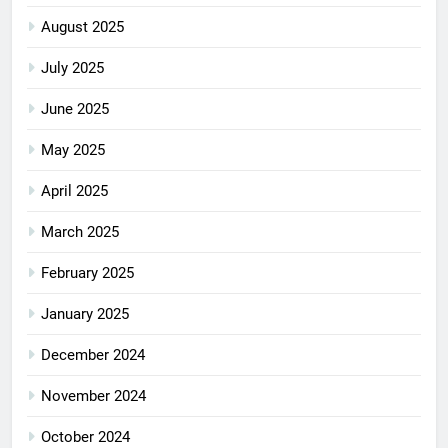
August 2025
July 2025
June 2025
May 2025
April 2025
March 2025
February 2025
January 2025
December 2024
November 2024
October 2024