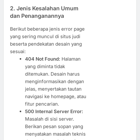
2. Jenis Kesalahan Umum
dan Penanganannya
Berikut beberapa jenis error page
yang sering muncul di situs judi
beserta pendekatan desain yang
sesuai:
404 Not Found:
Halaman
yang diminta tidak
ditemukan. Desain harus
menginformasikan dengan
jelas, menyertakan tautan
navigasi ke homepage, atau
fitur pencarian.
500 Internal Server Error:
Masalah di sisi server.
Berikan pesan sopan yang
menyatakan masalah teknis