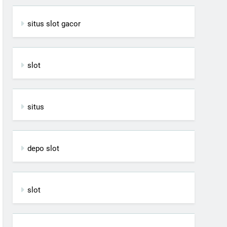
situs slot gacor
slot
situs
depo slot
slot