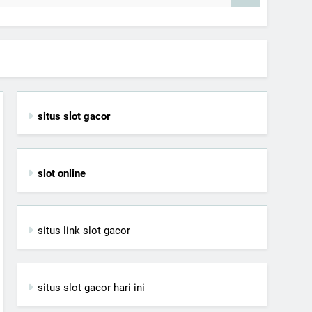
situs slot gacor
slot online
situs link slot gacor
situs slot gacor hari ini