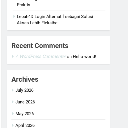
Praktis
Lebah4D Login Alternatif sebagai Solusi
Akses Lebih Fleksibel
Recent Comments
A WordPress Commenter
on
Hello world!
Archives
July 2026
June 2026
May 2026
April 2026