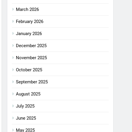
March 2026
February 2026
January 2026
December 2025
November 2025
October 2025
September 2025
August 2025
July 2025
June 2025
May 2025