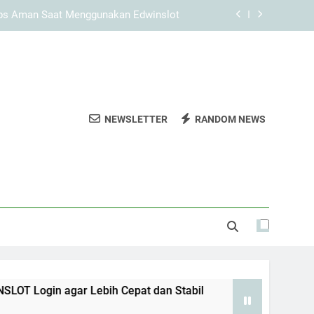
ps Aman Saat Menggunakan Edwinslot
T Login agar Lebih Cepat dan Stabil
nakan untuk Akses Akun Lebih Praktis
ngan Sistem Akses yang Lebih Terarah
NEWSLETTER
RANDOM NEWS
ps Aman Saat Menggunakan Edwinslot
T Login agar Lebih Cepat dan Stabil
nakan untuk Akses Akun Lebih Praktis
gar Lebih Cepat dan Stabil
Login Edwinslot Cepat den
2 Months Ago