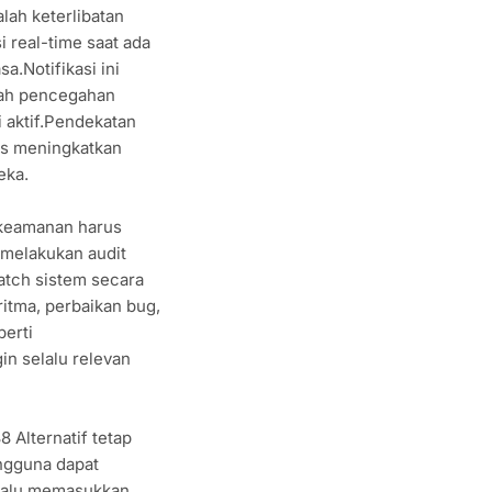
lah keterlibatan
 real-time saat ada
sa.Notifikasi ini
ah pencegahan
 aktif.Pendekatan
us meningkatkan
eka.
 keamanan harus
 melakukan audit
atch sistem secara
itma, perbaikan bug,
perti
n selalu relevan
 Alternatif tetap
engguna dapat
elalu memasukkan