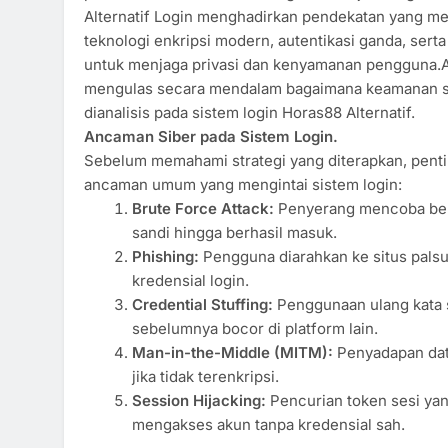
Alternatif Login menghadirkan pendekatan yang 
teknologi enkripsi modern, autentikasi ganda, sert
untuk menjaga privasi dan kenyamanan pengguna.Ar
mengulas secara mendalam bagaimana keamanan si
dianalisis pada sistem login Horas88 Alternatif.
Ancaman Siber pada Sistem Login.
Sebelum memahami strategi yang diterapkan, pent
ancaman umum yang mengintai sistem login:
Brute Force Attack:
Penyerang mencoba ber
sandi hingga berhasil masuk.
Phishing:
Pengguna diarahkan ke situs pals
kredensial login.
Credential Stuffing:
Penggunaan ulang kata s
sebelumnya bocor di platform lain.
Man-in-the-Middle (MITM):
Penyadapan data
jika tidak terenkripsi.
Session Hijacking:
Pencurian token sesi ya
mengakses akun tanpa kredensial sah.