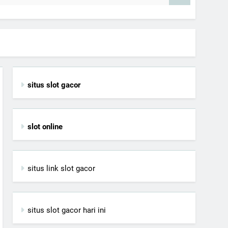
situs slot gacor
slot online
situs link slot gacor
situs slot gacor hari ini