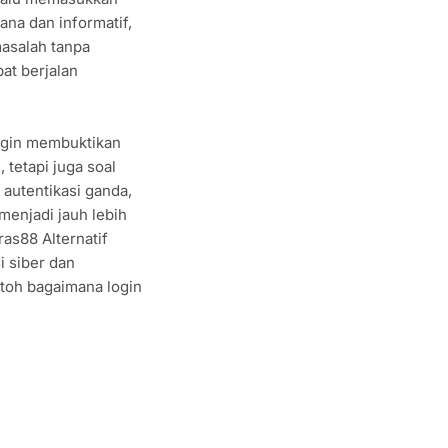
ana dan informatif,
asalah tanpa
at berjalan
Login membuktikan
 tetapi juga soal
autentikasi ganda,
 menjadi jauh lebih
s88 Alternatif
i siber dan
toh bagaimana login