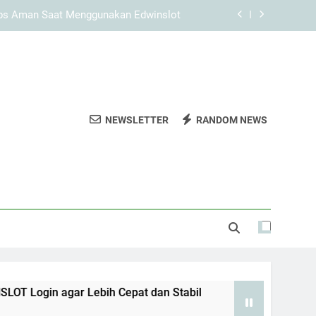
ps Aman Saat Menggunakan Edwinslot
T Login agar Lebih Cepat dan Stabil
nakan untuk Akses Akun Lebih Praktis
ngan Sistem Akses yang Lebih Terarah
NEWSLETTER
RANDOM NEWS
ps Aman Saat Menggunakan Edwinslot
T Login agar Lebih Cepat dan Stabil
nakan untuk Akses Akun Lebih Praktis
gar Lebih Cepat dan Stabil
Login Edwinslot Cepat den
2 Months Ago