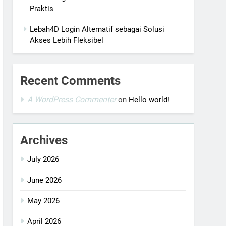
Praktis
Lebah4D Login Alternatif sebagai Solusi
Akses Lebih Fleksibel
Recent Comments
A WordPress Commenter
on
Hello world!
Archives
July 2026
June 2026
May 2026
April 2026