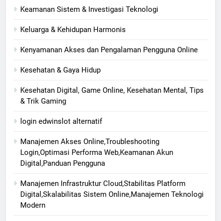
Keamanan Sistem & Investigasi Teknologi
Keluarga & Kehidupan Harmonis
Kenyamanan Akses dan Pengalaman Pengguna Online
Kesehatan & Gaya Hidup
Kesehatan Digital, Game Online, Kesehatan Mental, Tips
& Trik Gaming
login edwinslot alternatif
Manajemen Akses Online,Troubleshooting
Login,Optimasi Performa Web,Keamanan Akun
Digital,Panduan Pengguna
Manajemen Infrastruktur Cloud,Stabilitas Platform
Digital,Skalabilitas Sistem Online,Manajemen Teknologi
Modern