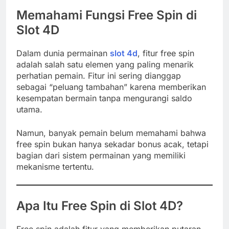
Memahami Fungsi Free Spin di
Slot 4D
Dalam dunia permainan
slot 4d
, fitur free spin
adalah salah satu elemen yang paling menarik
perhatian pemain. Fitur ini sering dianggap
sebagai “peluang tambahan” karena memberikan
kesempatan bermain tanpa mengurangi saldo
utama.
Namun, banyak pemain belum memahami bahwa
free spin bukan hanya sekadar bonus acak, tetapi
bagian dari sistem permainan yang memiliki
mekanisme tertentu.
Apa Itu Free Spin di Slot 4D?
Free spin adalah fitur yang memberikan putaran