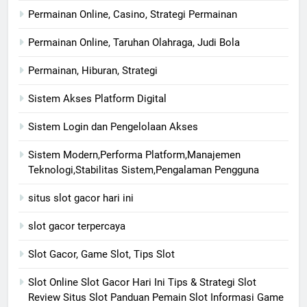
Permainan Online, Casino, Strategi Permainan
Permainan Online, Taruhan Olahraga, Judi Bola
Permainan, Hiburan, Strategi
Sistem Akses Platform Digital
Sistem Login dan Pengelolaan Akses
Sistem Modern,Performa Platform,Manajemen
Teknologi,Stabilitas Sistem,Pengalaman Pengguna
situs slot gacor hari ini
slot gacor terpercaya
Slot Gacor, Game Slot, Tips Slot
Slot Online Slot Gacor Hari Ini Tips & Strategi Slot
Review Situs Slot Panduan Pemain Slot Informasi Game