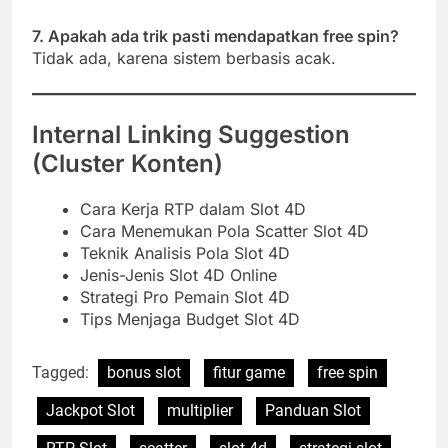
7. Apakah ada trik pasti mendapatkan free spin?
Tidak ada, karena sistem berbasis acak.
Internal Linking Suggestion
(Cluster Konten)
Cara Kerja RTP dalam Slot 4D
Cara Menemukan Pola Scatter Slot 4D
Teknik Analisis Pola Slot 4D
Jenis-Jenis Slot 4D Online
Strategi Pro Pemain Slot 4D
Tips Menjaga Budget Slot 4D
Tagged:
bonus slot
fitur game
free spin
Jackpot Slot
multiplier
Panduan Slot