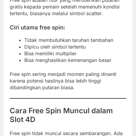
gratis kepada pemain setelah memenuhi kondisi
tertentu, biasanya melalui simbol scatter.
Ciri utama free spin:
Tidak membutuhkan taruhan tambahan
Dipicu oleh simbol tertentu
Bisa memiliki multiplier
Bisa menghasilkan kemenangan besar
Free spin sering menjadi momen paling dinanti
karena potensi hasilnya bisa lebih tinggi
dibandingkan putaran biasa.
Cara Free Spin Muncul dalam
Slot 4D
Free spin tidak muncul secara sembarangan. Ada