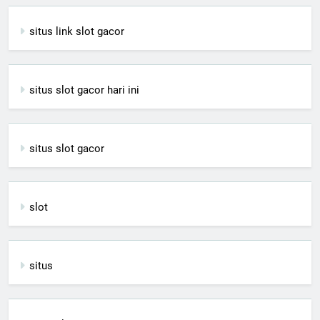
situs link slot gacor
situs slot gacor hari ini
situs slot gacor
slot
situs