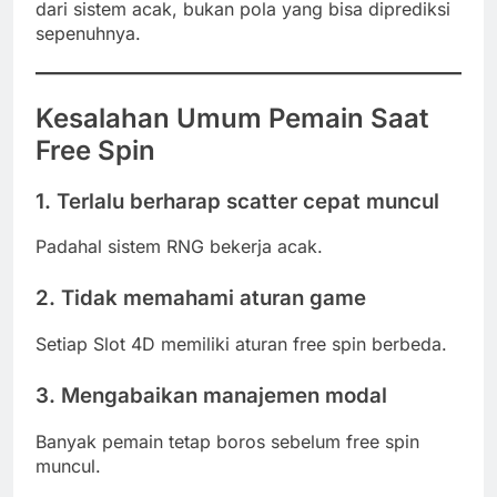
dari sistem acak, bukan pola yang bisa diprediksi
sepenuhnya.
Kesalahan Umum Pemain Saat
Free Spin
1. Terlalu berharap scatter cepat muncul
Padahal sistem RNG bekerja acak.
2. Tidak memahami aturan game
Setiap Slot 4D memiliki aturan free spin berbeda.
3. Mengabaikan manajemen modal
Banyak pemain tetap boros sebelum free spin
muncul.