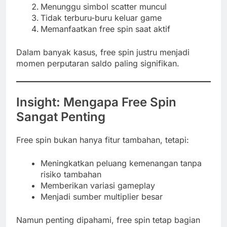
Menunggu simbol scatter muncul
Tidak terburu-buru keluar game
Memanfaatkan free spin saat aktif
Dalam banyak kasus, free spin justru menjadi
momen perputaran saldo paling signifikan.
Insight: Mengapa Free Spin
Sangat Penting
Free spin bukan hanya fitur tambahan, tetapi:
Meningkatkan peluang kemenangan tanpa
risiko tambahan
Memberikan variasi gameplay
Menjadi sumber multiplier besar
Namun penting dipahami, free spin tetap bagian