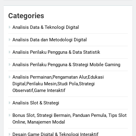
Categories
Analisis Data & Teknologi Digital
Analisis Data dan Metodologi Digital
Analisis Perilaku Pengguna & Data Statistik
Analisis Perilaku Pengguna & Strategi Mobile Gaming
Analisis Permainan,Pengamatan Alur,Edukasi
Digital,Perilaku Mesin,Studi Pola,Strategi
Observatif,Game Interaktif
Analisis Slot & Strategi
Bonus Slot, Strategi Bermain, Panduan Pemula, Tips Slot
Online, Manajemen Modal
Desain Game Digital & Teknologi Interaktif