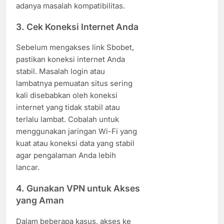
adanya masalah kompatibilitas.
3.
Cek Koneksi Internet Anda
Sebelum mengakses link Sbobet,
pastikan koneksi internet Anda
stabil. Masalah login atau
lambatnya pemuatan situs sering
kali disebabkan oleh koneksi
internet yang tidak stabil atau
terlalu lambat. Cobalah untuk
menggunakan jaringan Wi-Fi yang
kuat atau koneksi data yang stabil
agar pengalaman Anda lebih
lancar.
4.
Gunakan VPN untuk Akses
yang Aman
Dalam beberapa kasus, akses ke