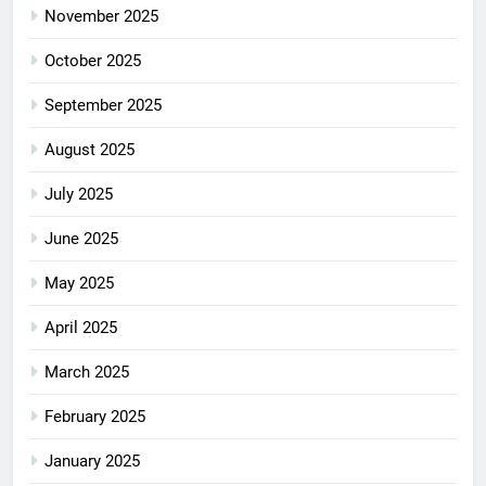
November 2025
October 2025
September 2025
August 2025
July 2025
June 2025
May 2025
April 2025
March 2025
February 2025
January 2025