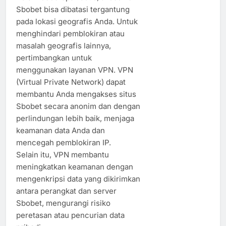
Sbobet bisa dibatasi tergantung
pada lokasi geografis Anda. Untuk
menghindari pemblokiran atau
masalah geografis lainnya,
pertimbangkan untuk
menggunakan layanan VPN. VPN
(Virtual Private Network) dapat
membantu Anda mengakses situs
Sbobet secara anonim dan dengan
perlindungan lebih baik, menjaga
keamanan data Anda dan
mencegah pemblokiran IP.
Selain itu, VPN membantu
meningkatkan keamanan dengan
mengenkripsi data yang dikirimkan
antara perangkat dan server
Sbobet, mengurangi risiko
peretasan atau pencurian data