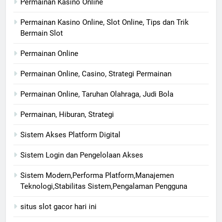
Permainan Kasino Online
Permainan Kasino Online, Slot Online, Tips dan Trik
Bermain Slot
Permainan Online
Permainan Online, Casino, Strategi Permainan
Permainan Online, Taruhan Olahraga, Judi Bola
Permainan, Hiburan, Strategi
Sistem Akses Platform Digital
Sistem Login dan Pengelolaan Akses
Sistem Modern,Performa Platform,Manajemen
Teknologi,Stabilitas Sistem,Pengalaman Pengguna
situs slot gacor hari ini