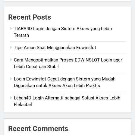
Recent Posts
TIARA4D Login dengan Sistem Akses yang Lebih
Terarah
Tips Aman Saat Menggunakan Edwinslot
Cara Mengoptimalkan Proses EDWINSLOT Login agar
Lebih Cepat dan Stabil
Login Edwinslot Cepat dengan Sistem yang Mudah
Digunakan untuk Akses Akun Lebih Praktis
Lebah4D Login Alternatif sebagai Solusi Akses Lebih
Fleksibel
Recent Comments