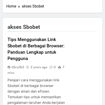
Home
akses Sbobet
akses Sbobet
Tips Menggunakan Link
Sbobet di Berbagai Browser:
Panduan Lengkap untuk
Pengguna
d5ca2b2
2 years ago
0
7
mins
Pelajari cara menggunakan link
Sbobet di berbagai browser
dengan aman dan efisien.
Temukan tips untuk memastikan
pengalaman taruhan Anda berjalan