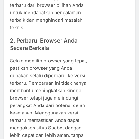
terbaru dari browser pilihan Anda
untuk mendapatkan pengalaman
terbaik dan menghindari masalah
teknis.
2.
Perbarui Browser Anda
Secara Berkala
Selain memilih browser yang tepat,
pastikan browser yang Anda
gunakan selalu diperbarui ke versi
terbaru. Pembaruan ini tidak hanya
membantu meningkatkan kinerja
browser tetapi juga melindungi
perangkat Anda dari potensi celah
keamanan. Menggunakan versi
terbaru memastikan Anda dapat
mengakses situs Sbobet dengan
lebih cepat dan lebih aman, tanpa