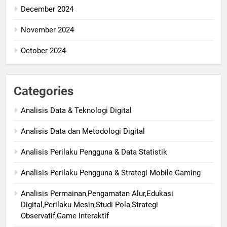
December 2024
November 2024
October 2024
Categories
Analisis Data & Teknologi Digital
Analisis Data dan Metodologi Digital
Analisis Perilaku Pengguna & Data Statistik
Analisis Perilaku Pengguna & Strategi Mobile Gaming
Analisis Permainan,Pengamatan Alur,Edukasi
Digital,Perilaku Mesin,Studi Pola,Strategi
Observatif,Game Interaktif