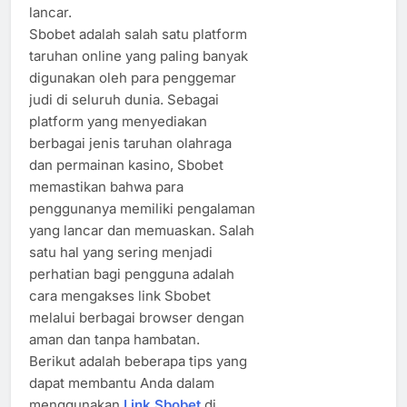
lancar.
Sbobet adalah salah satu platform
taruhan online yang paling banyak
digunakan oleh para penggemar
judi di seluruh dunia. Sebagai
platform yang menyediakan
berbagai jenis taruhan olahraga
dan permainan kasino, Sbobet
memastikan bahwa para
penggunanya memiliki pengalaman
yang lancar dan memuaskan. Salah
satu hal yang sering menjadi
perhatian bagi pengguna adalah
cara mengakses link Sbobet
melalui berbagai browser dengan
aman dan tanpa hambatan.
Berikut adalah beberapa tips yang
dapat membantu Anda dalam
menggunakan
Link Sbobet
di