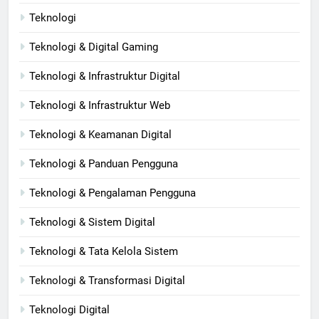
Teknologi
Teknologi & Digital Gaming
Teknologi & Infrastruktur Digital
Teknologi & Infrastruktur Web
Teknologi & Keamanan Digital
Teknologi & Panduan Pengguna
Teknologi & Pengalaman Pengguna
Teknologi & Sistem Digital
Teknologi & Tata Kelola Sistem
Teknologi & Transformasi Digital
Teknologi Digital