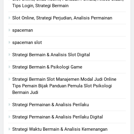
Tips Login, Strategi Bermain
Slot Online, Strategi Perjudian, Analisis Permainan
spaceman
spaceman slot
Strategi Bermain & Analisis Slot Digital
Strategi Bermain & Psikologi Game
Strategi Bermain Slot Manajemen Modal Judi Online
Tips Pemain Bijak Panduan Pemula Slot Psikologi
Bermain Judi
Strategi Permainan & Analisis Perilaku
Strategi Permainan & Analisis Perilaku Digital
Strategi Waktu Bermain & Analisis Kemenangan