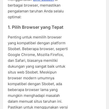
berbagai browser, memastikan
pengalaman taruhan Anda selalu
optimal:
1.
Pilih Browser yang Tepat
Penting untuk memilih browser
yang kompatibel dengan platform
Sbobet. Beberapa browser, seperti
Google Chrome, Mozilla Firefox,
dan Safari, biasanya memiliki
dukungan yang sangat baik untuk
situs web Sbobet. Meskipun
browser modern umumnya
kompatibel dengan Sbobet, ada
beberapa browser lama yang
mungkin menghadapi masalah
dalam memuat situs taruhan ini.
Pastikan untuk menggunakan versi