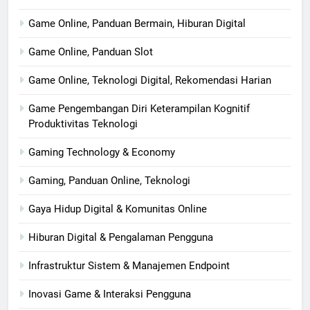
Game Online, Panduan Bermain, Hiburan Digital
Game Online, Panduan Slot
Game Online, Teknologi Digital, Rekomendasi Harian
Game Pengembangan Diri Keterampilan Kognitif
Produktivitas Teknologi
Gaming Technology & Economy
Gaming, Panduan Online, Teknologi
Gaya Hidup Digital & Komunitas Online
Hiburan Digital & Pengalaman Pengguna
Infrastruktur Sistem & Manajemen Endpoint
Inovasi Game & Interaksi Pengguna