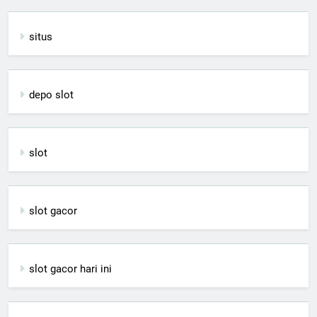
situs
depo slot
slot
slot gacor
slot gacor hari ini