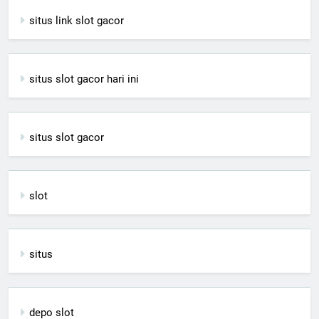
situs link slot gacor
situs slot gacor hari ini
situs slot gacor
slot
situs
depo slot