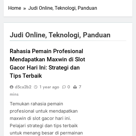
Home
Judi Online, Teknologi, Panduan
Judi Online, Teknologi, Panduan
Rahasia Pemain Profesional
Mendapatkan Maxwin di Slot
Gacor Hari Ini: Strategi dan
Tips Terbaik
d5ca2b2
1 year ago
0
7
mins
Temukan rahasia pemain
profesional untuk mendapatkan
maxwin di slot gacor hari ini.
Pelajari strategi dan tips terbaik
untuk menang besar di permainan