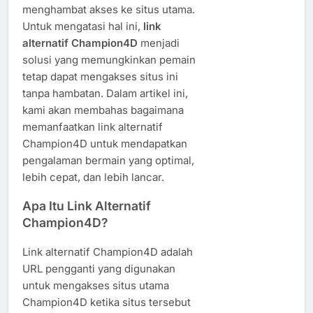
menghambat akses ke situs utama.
Untuk mengatasi hal ini,
link
alternatif Champion4D
menjadi
solusi yang memungkinkan pemain
tetap dapat mengakses situs ini
tanpa hambatan. Dalam artikel ini,
kami akan membahas bagaimana
memanfaatkan link alternatif
Champion4D untuk mendapatkan
pengalaman bermain yang optimal,
lebih cepat, dan lebih lancar.
Apa Itu Link Alternatif
Champion4D?
Link alternatif Champion4D adalah
URL pengganti yang digunakan
untuk mengakses situs utama
Champion4D ketika situs tersebut