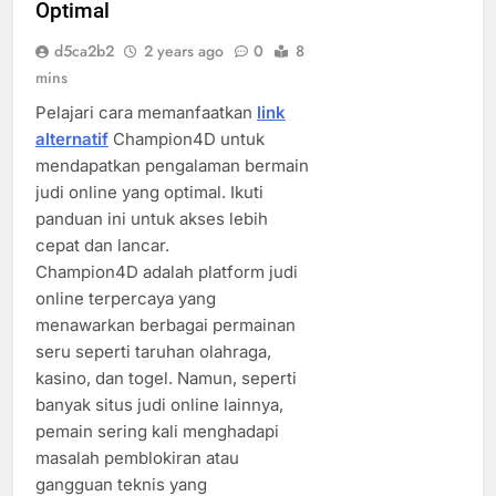
Optimal
d5ca2b2
2 years ago
0
8
mins
Pelajari cara memanfaatkan
link
alternatif
Champion4D untuk
mendapatkan pengalaman bermain
judi online yang optimal. Ikuti
panduan ini untuk akses lebih
cepat dan lancar.
Champion4D adalah platform judi
online terpercaya yang
menawarkan berbagai permainan
seru seperti taruhan olahraga,
kasino, dan togel. Namun, seperti
banyak situs judi online lainnya,
pemain sering kali menghadapi
masalah pemblokiran atau
gangguan teknis yang