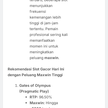
menunjukkan
frekuensi
kemenangan lebih
tinggi di jam-jam
tertentu. Pemain
profesional sering kali
memanfaatkan
momen ini untuk
meningkatkan
peluang
maxwin
.
Rekomendasi Slot Gacor Hari Ini
dengan Peluang Maxwin Tinggi
Gates of Olympus
(Pragmatic Play)
RTP:
96.50%
Maxwin:
Hingga