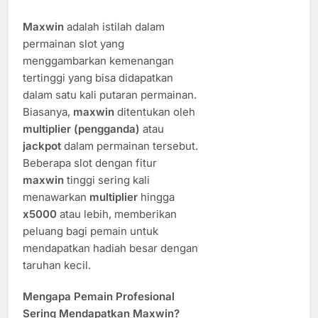
Maxwin
adalah istilah dalam
permainan slot yang
menggambarkan kemenangan
tertinggi yang bisa didapatkan
dalam satu kali putaran permainan.
Biasanya,
maxwin
ditentukan oleh
multiplier (pengganda)
atau
jackpot
dalam permainan tersebut.
Beberapa slot dengan fitur
maxwin
tinggi sering kali
menawarkan
multiplier
hingga
x5000
atau lebih, memberikan
peluang bagi pemain untuk
mendapatkan hadiah besar dengan
taruhan kecil.
Mengapa Pemain Profesional
Sering Mendapatkan Maxwin?