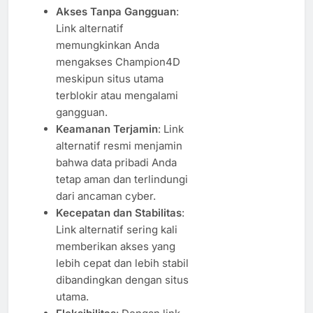
Akses Tanpa Gangguan
:
Link alternatif
memungkinkan Anda
mengakses Champion4D
meskipun situs utama
terblokir atau mengalami
gangguan.
Keamanan Terjamin
: Link
alternatif resmi menjamin
bahwa data pribadi Anda
tetap aman dan terlindungi
dari ancaman cyber.
Kecepatan dan Stabilitas
:
Link alternatif sering kali
memberikan akses yang
lebih cepat dan lebih stabil
dibandingkan dengan situs
utama.