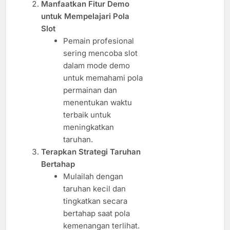
Manfaatkan Fitur Demo
untuk Mempelajari Pola
Slot
Pemain profesional
sering mencoba slot
dalam mode demo
untuk memahami pola
permainan dan
menentukan waktu
terbaik untuk
meningkatkan
taruhan.
Terapkan Strategi Taruhan
Bertahap
Mulailah dengan
taruhan kecil dan
tingkatkan secara
bertahap saat pola
kemenangan terlihat.