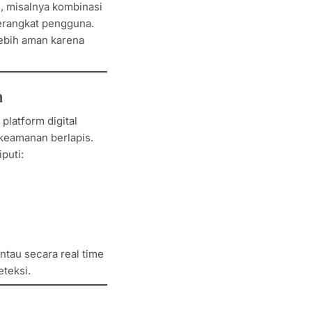
i, misalnya kombinasi
perangkat pengguna.
ebih aman karena
n
platform digital
keamanan berlapis.
puti:
ntau secara real time
eteksi.