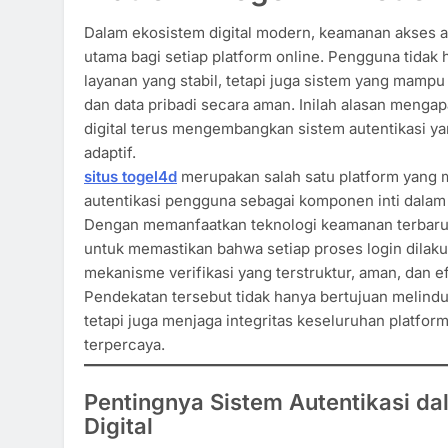
Dalam ekosistem digital modern, keamanan akses a
utama bagi setiap platform online. Pengguna tida
layanan yang stabil, tetapi juga sistem yang mampu
dan data pribadi secara aman. Inilah alasan menga
digital terus mengembangkan sistem autentikasi ya
adaptif.
situs togel4d
merupakan salah satu platform yang
autentikasi pengguna sebagai komponen inti dalam 
Dengan memanfaatkan teknologi keamanan terbaru,
untuk memastikan bahwa setiap proses login dilaku
mekanisme verifikasi yang terstruktur, aman, dan ef
Pendekatan tersebut tidak hanya bertujuan melind
tetapi juga menjaga integritas keseluruhan platform
terpercaya.
Pentingnya Sistem Autentikasi da
Digital