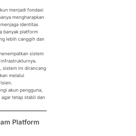
kun menjadi fondasi
k hanya mengharapkan
 menjaga identitas
pa banyak platform
ng lebih canggih dan
 menempatkan sistem
infrastrukturnya.
 sistem ini dirancang
kan melalui
isien.
ungi akun pengguna,
 agar tetap stabil dan
lam Platform