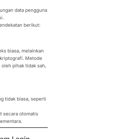
ndungan data pengguna
i.
ndekatan berikut:
ks biasa, melainkan
riptografi. Metode
oleh pihak tidak sah,
 tidak biasa, seperti
at secara otomatis
sementara.
em Login