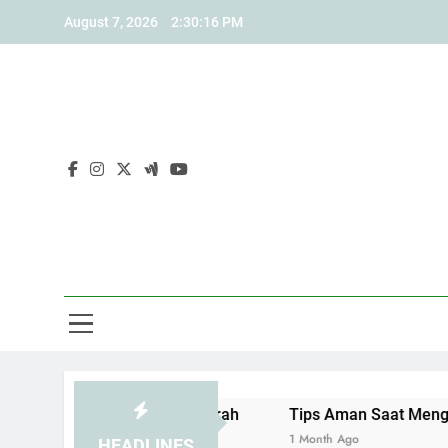
Skip
August 7, 2026
2:30:17 PM
to
content
Jan
Nikmati Ka
 yang Lebih Terarah
Tips Aman Saat Menggunakan Edw
1 Month Ago
HEADLINES