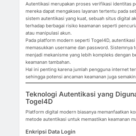
Autentikasi merupakan proses verifikasi identitas
mereka dapat mengakses layanan tertentu pada se
sistem autentikasi yang kuat, sebuah situs digital a
terhadap berbagai risiko keamanan seperti pencuria
atau manipulasi akun.
Pada platform modern seperti Togel4D, autentikasi 
memasukkan username dan password. Sistemnya t
menjadi mekanisme yang lebih kompleks dengan be
keamanan tambahan.
Hal ini penting karena jumlah pengguna internet te
sehingga potensi ancaman keamanan juga semakin 
Teknologi Autentikasi yang Digu
Togel4D
Platform digital modern biasanya memanfaatkan k
metode autentikasi untuk memastikan keamanan ma
Enkripsi Data Login