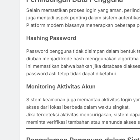
Selain memastikan proses login yang aman, perli
juga menjadi aspek penting dalam sistem autentikas
Platform modern biasanya menerapkan beberapa pe
Hashing Password
Password pengguna tidak disimpan dalam bentuk te
diubah menjadi kode hash menggunakan algoritma k
ini memastikan bahwa bahkan jika database diakses 
password asli tetap tidak dapat diketahui.
Monitoring Aktivitas Akun
Sistem keamanan juga memantau aktivitas login yang
akses dari lokasi berbeda dalam waktu singkat.
Jika terdeteksi aktivitas mencurigakan, sistem dap
meminta verifikasi tambahan atau menunda akses 
Pengalaman Pengguna dalam Sist