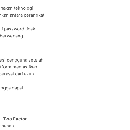
unakan teknologi
imkan antara perangkat
rti password tidak
 berwenang.
sesi pengguna setelah
latform memastikan
berasal dari akun
ingga dapat
an
Two Factor
mbahan.