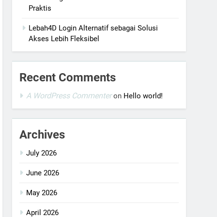
Praktis
Lebah4D Login Alternatif sebagai Solusi
Akses Lebih Fleksibel
Recent Comments
A WordPress Commenter
on
Hello world!
Archives
July 2026
June 2026
May 2026
April 2026