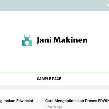
Ti
Cara Mengoptimalkan Proses EDWINSLO
Login Edwinslot Cepat dengan Sistem yang Mudah Digu
TIARA4D Login de
Ti
Cara Mengoptimalkan Proses EDWINSLO
i Makinen
rya Fotografi Kreatif Dan Inspiratif Dari Jani Makinen.
Login Edwinslot Cepat dengan Sistem yang Mudah Digu
SAMPLE PAGE
inslot
Cara Mengoptimalkan Proses EDWINSLOT Login a
1 Month Ago