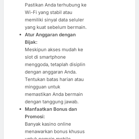
Pastikan Anda terhubung ke
Wi-Fi yang stabil atau
memiliki sinyal data seluler
yang kuat sebelum bermain.
Atur Anggaran dengan
Bijak:
Meskipun akses mudah ke
slot di smartphone
menggoda, tetaplah disiplin
dengan anggaran Anda.
Tentukan batas harian atau
mingguan untuk
memastikan Anda bermain
dengan tanggung jawab.
Manfaatkan Bonus dan
Promosi:
Banyak kasino online
menawarkan bonus khusus
untuk pemain mobile.