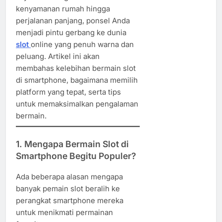
kenyamanan rumah hingga
perjalanan panjang, ponsel Anda
menjadi pintu gerbang ke dunia
slot
online yang penuh warna dan
peluang. Artikel ini akan
membahas kelebihan bermain slot
di smartphone, bagaimana memilih
platform yang tepat, serta tips
untuk memaksimalkan pengalaman
bermain.
1. Mengapa Bermain Slot di
Smartphone Begitu Populer?
Ada beberapa alasan mengapa
banyak pemain slot beralih ke
perangkat smartphone mereka
untuk menikmati permainan