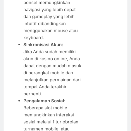
ponsel memungkinkan
navigasi yang lebih cepat
dan gameplay yang lebih
intuitif dibandingkan
menggunakan mouse atau
keyboard.
Sinkronisasi Akun:
Jika Anda sudah memiliki
akun di kasino online, Anda
dapat dengan mudah masuk
di perangkat mobile dan
melanjutkan permainan dari
tempat Anda terakhir
berhenti.
Pengalaman Sosial:
Beberapa slot mobile
memungkinkan interaksi
sosial melalui fitur obrolan,
turnamen mobile, atau