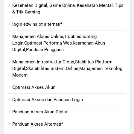
Kesehatan Digital, Game Online, Kesehatan Mental, Tips
& Trik Gaming
login edwinslot alternatif
Manajemen Akses Online,Troubleshooting
Login,Optimasi Performa Web,Keamanan Akun
Digital,Panduan Pengguna
Manajemen Infrastruktur Cloud,Stabilitas Platform
Digital,Skalabilitas Sistem Online,Manajemen Teknologi
Modern
Optimasi Akses Akun
Optimasi Akses dan Panduan Login
Panduan Akses Akun Digital
Panduan Akses Alternatif