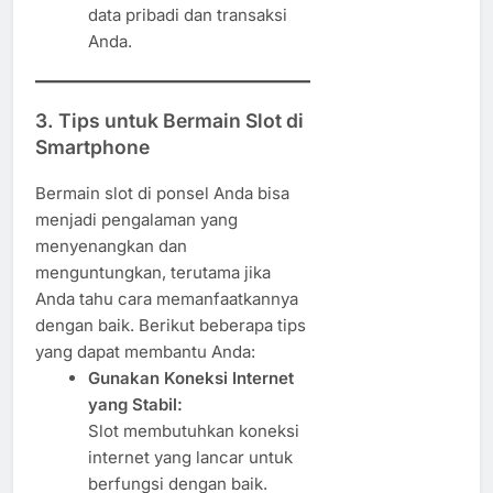
data pribadi dan transaksi
Anda.
3. Tips untuk Bermain Slot di
Smartphone
Bermain slot di ponsel Anda bisa
menjadi pengalaman yang
menyenangkan dan
menguntungkan, terutama jika
Anda tahu cara memanfaatkannya
dengan baik. Berikut beberapa tips
yang dapat membantu Anda:
Gunakan Koneksi Internet
yang Stabil:
Slot membutuhkan koneksi
internet yang lancar untuk
berfungsi dengan baik.