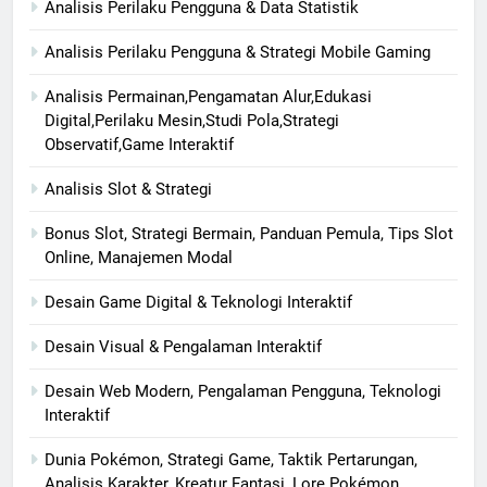
Analisis Perilaku Pengguna & Data Statistik
Analisis Perilaku Pengguna & Strategi Mobile Gaming
Analisis Permainan,Pengamatan Alur,Edukasi
Digital,Perilaku Mesin,Studi Pola,Strategi
Observatif,Game Interaktif
Analisis Slot & Strategi
Bonus Slot, Strategi Bermain, Panduan Pemula, Tips Slot
Online, Manajemen Modal
Desain Game Digital & Teknologi Interaktif
Desain Visual & Pengalaman Interaktif
Desain Web Modern, Pengalaman Pengguna, Teknologi
Interaktif
Dunia Pokémon, Strategi Game, Taktik Pertarungan,
Analisis Karakter, Kreatur Fantasi, Lore Pokémon,