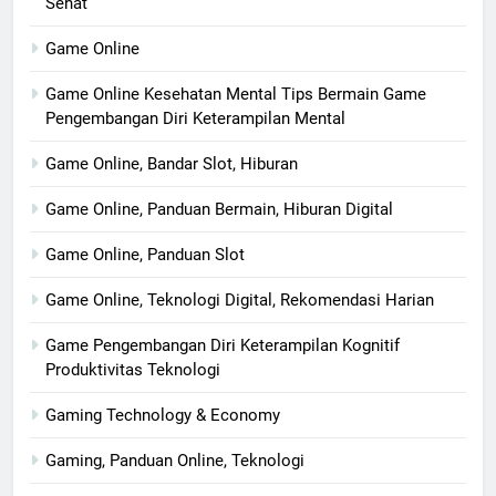
Sehat
Game Online
Game Online Kesehatan Mental Tips Bermain Game
Pengembangan Diri Keterampilan Mental
Game Online, Bandar Slot, Hiburan
Game Online, Panduan Bermain, Hiburan Digital
Game Online, Panduan Slot
Game Online, Teknologi Digital, Rekomendasi Harian
Game Pengembangan Diri Keterampilan Kognitif
Produktivitas Teknologi
Gaming Technology & Economy
Gaming, Panduan Online, Teknologi