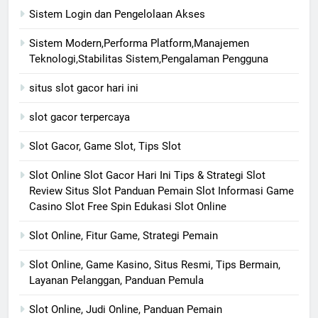
Sistem Login dan Pengelolaan Akses
Sistem Modern,Performa Platform,Manajemen
Teknologi,Stabilitas Sistem,Pengalaman Pengguna
situs slot gacor hari ini
slot gacor terpercaya
Slot Gacor, Game Slot, Tips Slot
Slot Online Slot Gacor Hari Ini Tips & Strategi Slot
Review Situs Slot Panduan Pemain Slot Informasi Game
Casino Slot Free Spin Edukasi Slot Online
Slot Online, Fitur Game, Strategi Pemain
Slot Online, Game Kasino, Situs Resmi, Tips Bermain,
Layanan Pelanggan, Panduan Pemula
Slot Online, Judi Online, Panduan Pemain