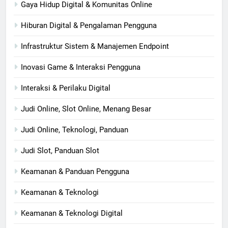
Gaya Hidup Digital & Komunitas Online
Hiburan Digital & Pengalaman Pengguna
Infrastruktur Sistem & Manajemen Endpoint
Inovasi Game & Interaksi Pengguna
Interaksi & Perilaku Digital
Judi Online, Slot Online, Menang Besar
Judi Online, Teknologi, Panduan
Judi Slot, Panduan Slot
Keamanan & Panduan Pengguna
Keamanan & Teknologi
Keamanan & Teknologi Digital