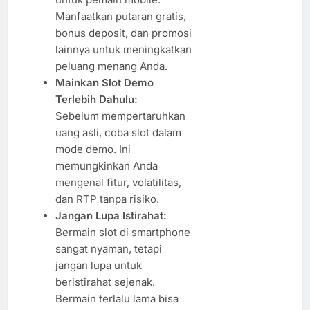
Manfaatkan putaran gratis,
bonus deposit, dan promosi
lainnya untuk meningkatkan
peluang menang Anda.
Mainkan Slot Demo
Terlebih Dahulu:
Sebelum mempertaruhkan
uang asli, coba slot dalam
mode demo. Ini
memungkinkan Anda
mengenal fitur, volatilitas,
dan RTP tanpa risiko.
Jangan Lupa Istirahat:
Bermain slot di smartphone
sangat nyaman, tetapi
jangan lupa untuk
beristirahat sejenak.
Bermain terlalu lama bisa