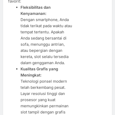
favorit:
Fleksibilitas dan
Kenyamanan:
Dengan smartphone, Anda
tidak terikat pada waktu atau
tempat tertentu. Apakah
Anda sedang bersantai di
sofa, menunggu antrian,
atau bepergian dengan
kereta, slot selalu tersedia
dalam genggaman Anda.
Kualitas Grafis yang
Meningkat:
Teknologi ponsel modern
telah berkembang pesat.
Layar resolusi tinggi dan
prosesor yang kuat
memungkinkan permainan
slot tampil dengan grafis