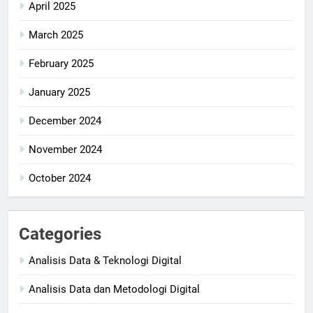
April 2025
March 2025
February 2025
January 2025
December 2024
November 2024
October 2024
Categories
Analisis Data & Teknologi Digital
Analisis Data dan Metodologi Digital