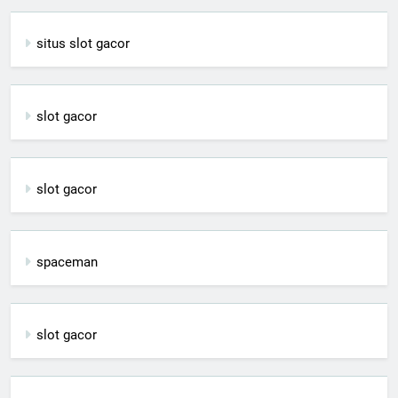
situs slot gacor
slot gacor
slot gacor
spaceman
slot gacor