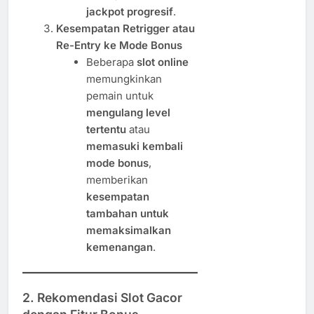
jackpot progresif
.
Kesempatan Retrigger atau
Re-Entry ke Mode Bonus
Beberapa
slot online
memungkinkan
pemain untuk
mengulang level
tertentu
atau
memasuki kembali
mode bonus
,
memberikan
kesempatan
tambahan untuk
memaksimalkan
kemenangan
.
2. Rekomendasi Slot Gacor