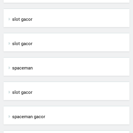
slot gacor
slot gacor
spaceman
slot gacor
spaceman gacor