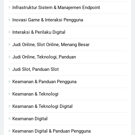
Infrastruktur Sistem & Manajemen Endpoint
Inovasi Game & Interaksi Pengguna
Interaksi & Perilaku Digital
Judi Online, Slot Online, Menang Besar
Judi Online, Teknologi, Panduan
Judi Slot, Panduan Slot
Keamanan & Panduan Pengguna
Keamanan & Teknologi
Keamanan & Teknologi Digital
Keamanan Digital
Keamanan Digital & Panduan Pengguna