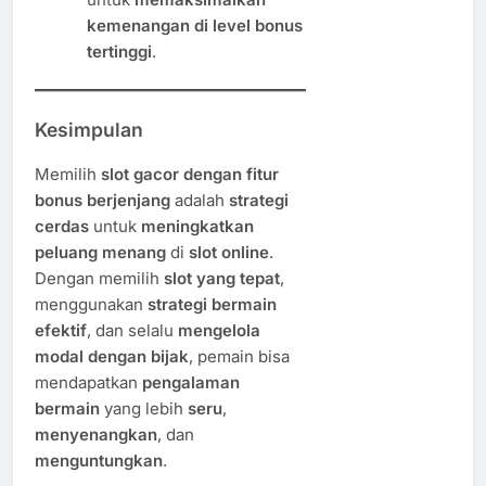
kemenangan di level bonus
tertinggi
.
Kesimpulan
Memilih
slot gacor dengan fitur
bonus berjenjang
adalah
strategi
cerdas
untuk
meningkatkan
peluang menang
di
slot online
.
Dengan memilih
slot yang tepat
,
menggunakan
strategi bermain
efektif
, dan selalu
mengelola
modal dengan bijak
, pemain bisa
mendapatkan
pengalaman
bermain
yang lebih
seru
,
menyenangkan
, dan
menguntungkan
.