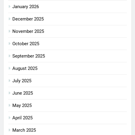
January 2026
December 2025
November 2025
October 2025
September 2025
August 2025
July 2025
June 2025
May 2025
April 2025
March 2025