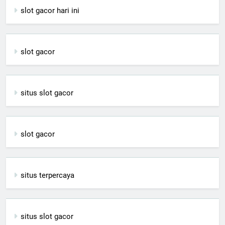
slot gacor hari ini
slot gacor
situs slot gacor
slot gacor
situs terpercaya
situs slot gacor