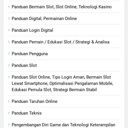
Panduan Bermain Slot, Slot Online, Teknologi Kasino
Panduan Digital, Permainan Online
Panduan Login Digital
Panduan Pemain / Edukasi Slot / Strategi & Analisa
Panduan Pengguna
Panduan Slot
Panduan Slot Online, Tips Login Aman, Bermain Slot
Lewat Smartphone, Optimalisasi Pengalaman Mobile,
Edukasi Pemula Slot, Strategi Bermain Stabil
Panduan Taruhan Online
Panduan Teknis
Pengembangan Diri Game dan Teknologi Keterampilan