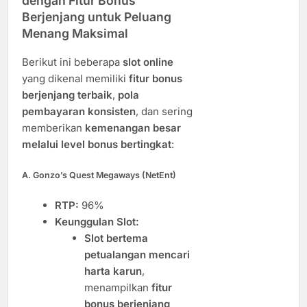
dengan Fitur Bonus
Berjenjang untuk Peluang
Menang Maksimal
Berikut ini beberapa
slot online
yang dikenal memiliki
fitur bonus
berjenjang terbaik
,
pola
pembayaran konsisten
, dan sering
memberikan
kemenangan besar
melalui level bonus bertingkat
:
A. Gonzo’s Quest Megaways (NetEnt)
RTP:
96%
Keunggulan Slot:
Slot bertema
petualangan mencari
harta karun
,
menampilkan
fitur
bonus berjenjang