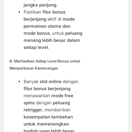
jangka panjang
.
Pastikan
fitur bonus
berjenjang
aktif di
mode
permainan utama dan
mode bonus
, untuk
peluang
menang lebih besar dalam
setiap level
.
B. Manfaatkan Setiap Level Bonus untuk
Memperbesar Kemenangan
Banyak
slot online
dengan
fitur bonus berjenjang
menawarkan
mode free
spins
dengan
peluang
retrigger
, memberikan
kesempatan tambahan
untuk memenangkan
hadiah yang lebih besar
.