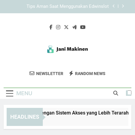
Skip
Cara Mengoptimalkan Proses EDWINSLOT Login
to
agar Lebih Cepat dan Stabil
content
Login Edwinslot Cepat dengan Sistem yang
Mudah Digunakan untuk Akses Akun Lebih
Praktis
TIARA4D Login dengan Sistem Akses yang Lebih
Terarah
Tips Aman Saat Menggunakan Edwinslot
Cara Mengoptimalkan Proses EDWINSLOT Login
agar Lebih Cepat dan Stabil
Jani Makinen
Nikmati Karya Fotografi Kreatif Dan
Login Edwinslot Cepat dengan Sistem yang
NEWSLETTER
RANDOM NEWS
Mudah Digunakan untuk Akses Akun Lebih
Inspiratif Dari Jani Makinen.
Praktis
MENU
ARA4D Login dengan Sistem Akses yang Lebih Terarah
HEADLINES
Weeks Ago