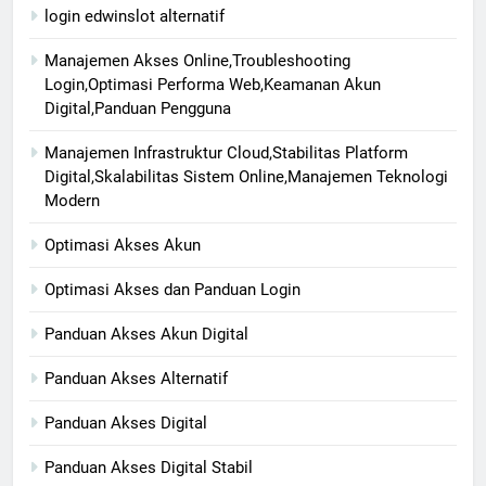
login edwinslot alternatif
Manajemen Akses Online,Troubleshooting
Login,Optimasi Performa Web,Keamanan Akun
Digital,Panduan Pengguna
Manajemen Infrastruktur Cloud,Stabilitas Platform
Digital,Skalabilitas Sistem Online,Manajemen Teknologi
Modern
Optimasi Akses Akun
Optimasi Akses dan Panduan Login
Panduan Akses Akun Digital
Panduan Akses Alternatif
Panduan Akses Digital
Panduan Akses Digital Stabil