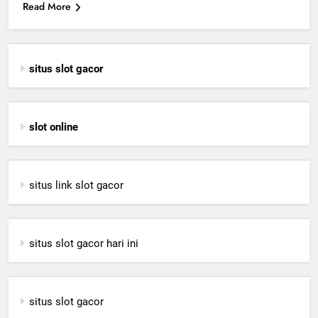
Read More
situs slot gacor
slot online
situs link slot gacor
situs slot gacor hari ini
situs slot gacor