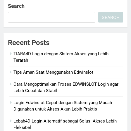
Search
SEARCH
Recent Posts
TIARA4D Login dengan Sistem Akses yang Lebih
Terarah
Tips Aman Saat Menggunakan Edwinslot
Cara Mengoptimalkan Proses EDWINSLOT Login agar
Lebih Cepat dan Stabil
Login Edwinslot Cepat dengan Sistem yang Mudah
Digunakan untuk Akses Akun Lebih Praktis
Lebah4D Login Alternatif sebagai Solusi Akses Lebih
Fleksibel