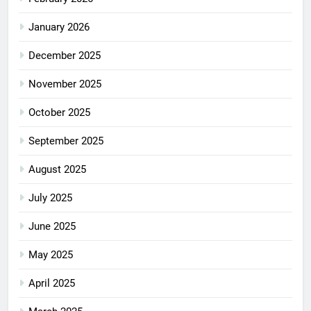
January 2026
December 2025
November 2025
October 2025
September 2025
August 2025
July 2025
June 2025
May 2025
April 2025