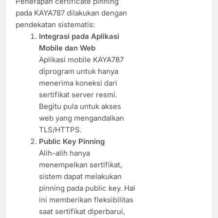
Penerapan certificate pinning
pada KAYA787 dilakukan dengan
pendekatan sistematis:
Integrasi pada Aplikasi
Mobile dan Web
Aplikasi mobile KAYA787
diprogram untuk hanya
menerima koneksi dari
sertifikat server resmi.
Begitu pula untuk akses
web yang mengandalkan
TLS/HTTPS.
Public Key Pinning
Alih-alih hanya
menempelkan sertifikat,
sistem dapat melakukan
pinning pada public key. Hal
ini memberikan fleksibilitas
saat sertifikat diperbarui,