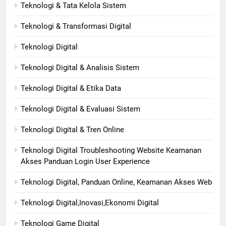
Teknologi & Tata Kelola Sistem
Teknologi & Transformasi Digital
Teknologi Digital
Teknologi Digital & Analisis Sistem
Teknologi Digital & Etika Data
Teknologi Digital & Evaluasi Sistem
Teknologi Digital & Tren Online
Teknologi Digital Troubleshooting Website Keamanan
Akses Panduan Login User Experience
Teknologi Digital, Panduan Online, Keamanan Akses Web
Teknologi Digital,Inovasi,Ekonomi Digital
Teknologi Game Digital