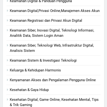
Keamanan Digital & Panduan Pengguna
Keamanan Digital,Privasi Online,Manajemen Akses Akun
Keamanan Registrasi dan Privasi Akun Digital
Keamanan Siber, Inovasi Digital, Teknologi Informasi,
Analitik Data, Sistem Login Aman
Keamanan Siber, Teknologi Web, Infrastruktur Digital,
Analisis Sistem
Keamanan Sistem & Investigasi Teknologi
Keluarga & Kehidupan Harmonis
Kenyamanan Akses dan Pengalaman Pengguna Online
Kesehatan & Gaya Hidup
Kesehatan Digital, Game Online, Kesehatan Mental, Tips
& Trik Gaming