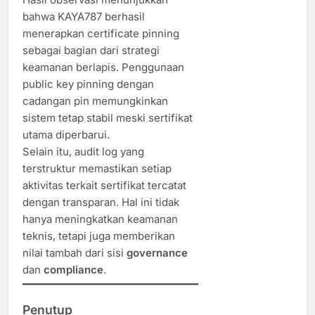
bahwa KAYA787 berhasil
menerapkan certificate pinning
sebagai bagian dari strategi
keamanan berlapis. Penggunaan
public key pinning dengan
cadangan pin memungkinkan
sistem tetap stabil meski sertifikat
utama diperbarui.
Selain itu, audit log yang
terstruktur memastikan setiap
aktivitas terkait sertifikat tercatat
dengan transparan. Hal ini tidak
hanya meningkatkan keamanan
teknis, tetapi juga memberikan
nilai tambah dari sisi
governance
dan
compliance
.
Penutup