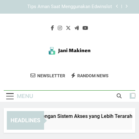
Skip
Cara Mengoptimalkan Proses EDWINSLOT Login
to
agar Lebih Cepat dan Stabil
content
Login Edwinslot Cepat dengan Sistem yang
Mudah Digunakan untuk Akses Akun Lebih
Praktis
TIARA4D Login dengan Sistem Akses yang Lebih
Terarah
Tips Aman Saat Menggunakan Edwinslot
Cara Mengoptimalkan Proses EDWINSLOT Login
agar Lebih Cepat dan Stabil
Jani Makinen
Nikmati Karya Fotografi Kreatif Dan
Login Edwinslot Cepat dengan Sistem yang
NEWSLETTER
RANDOM NEWS
Mudah Digunakan untuk Akses Akun Lebih
Inspiratif Dari Jani Makinen.
Praktis
MENU
IARA4D Login dengan Sistem Akses yang Lebih Terarah
HEADLINES
 Weeks Ago