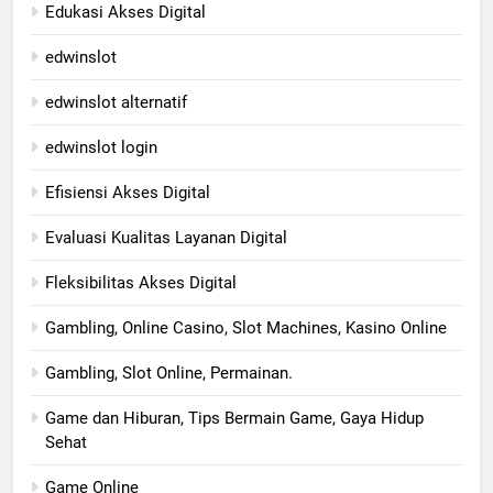
Edukasi Akses Digital
edwinslot
edwinslot alternatif
edwinslot login
Efisiensi Akses Digital
Evaluasi Kualitas Layanan Digital
Fleksibilitas Akses Digital
Gambling, Online Casino, Slot Machines, Kasino Online
Gambling, Slot Online, Permainan.
Game dan Hiburan, Tips Bermain Game, Gaya Hidup
Sehat
Game Online