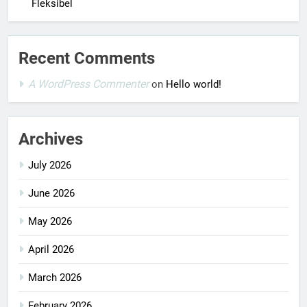
Fleksibel
Recent Comments
A WordPress Commenter
on
Hello world!
Archives
July 2026
June 2026
May 2026
April 2026
March 2026
February 2026