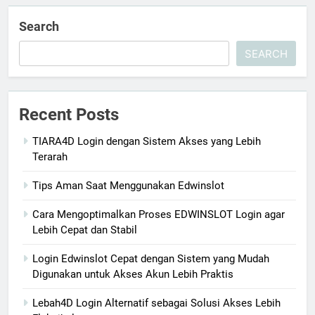
Search
SEARCH
Recent Posts
TIARA4D Login dengan Sistem Akses yang Lebih
Terarah
Tips Aman Saat Menggunakan Edwinslot
Cara Mengoptimalkan Proses EDWINSLOT Login agar
Lebih Cepat dan Stabil
Login Edwinslot Cepat dengan Sistem yang Mudah
Digunakan untuk Akses Akun Lebih Praktis
Lebah4D Login Alternatif sebagai Solusi Akses Lebih