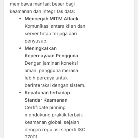
membawa manfaat besar bagi
keamanan dan integritas data:
Mencegah MITM Attack
Komunikasi antara klien dan
server tetap terjaga dari
penyusup.
Meningkatkan
Kepercayaan Pengguna
Dengan jaminan koneksi
aman, pengguna merasa
lebih percaya untuk
berinteraksi dengan sistem.
Kepatuhan terhadap
Standar Keamanan
Certificate pinning
mendukung praktik terbaik
keamanan global, sejalan
dengan regulasi seperti ISO
27001.