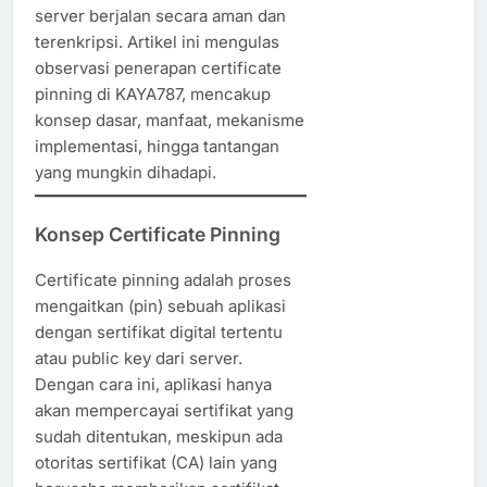
server berjalan secara aman dan
terenkripsi. Artikel ini mengulas
observasi penerapan certificate
pinning di KAYA787, mencakup
konsep dasar, manfaat, mekanisme
implementasi, hingga tantangan
yang mungkin dihadapi.
Konsep Certificate Pinning
Certificate pinning adalah proses
mengaitkan (pin) sebuah aplikasi
dengan sertifikat digital tertentu
atau public key dari server.
Dengan cara ini, aplikasi hanya
akan mempercayai sertifikat yang
sudah ditentukan, meskipun ada
otoritas sertifikat (CA) lain yang