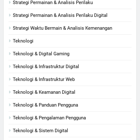
Strategi Permainan & Analisis Perilaku
Strategi Permainan & Analisis Perilaku Digital
Strategi Waktu Bermain & Analisis Kemenangan
Teknologi
Teknologi & Digital Gaming
Teknologi & Infrastruktur Digital
Teknologi & Infrastruktur Web
Teknologi & Keamanan Digital
Teknologi & Panduan Pengguna
Teknologi & Pengalaman Pengguna
Teknologi & Sistem Digital