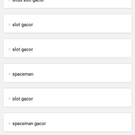
situs slot gacor
slot gacor
slot gacor
spaceman
slot gacor
spaceman gacor