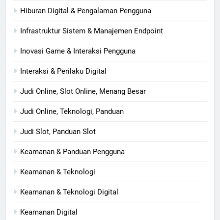
Hiburan Digital & Pengalaman Pengguna
Infrastruktur Sistem & Manajemen Endpoint
Inovasi Game & Interaksi Pengguna
Interaksi & Perilaku Digital
Judi Online, Slot Online, Menang Besar
Judi Online, Teknologi, Panduan
Judi Slot, Panduan Slot
Keamanan & Panduan Pengguna
Keamanan & Teknologi
Keamanan & Teknologi Digital
Keamanan Digital