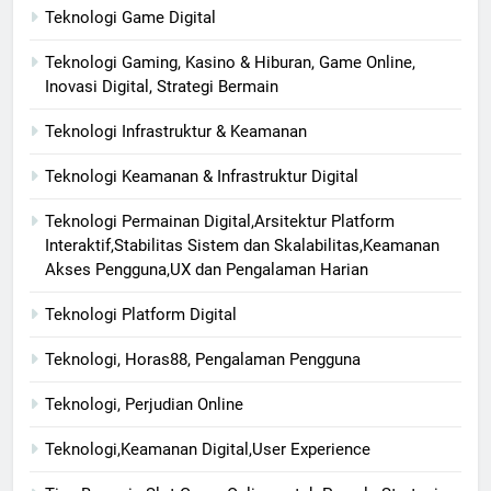
Teknologi Game Digital
Teknologi Gaming, Kasino & Hiburan, Game Online,
Inovasi Digital, Strategi Bermain
Teknologi Infrastruktur & Keamanan
Teknologi Keamanan & Infrastruktur Digital
Teknologi Permainan Digital,Arsitektur Platform
Interaktif,Stabilitas Sistem dan Skalabilitas,Keamanan
Akses Pengguna,UX dan Pengalaman Harian
Teknologi Platform Digital
Teknologi, Horas88, Pengalaman Pengguna
Teknologi, Perjudian Online
Teknologi,Keamanan Digital,User Experience