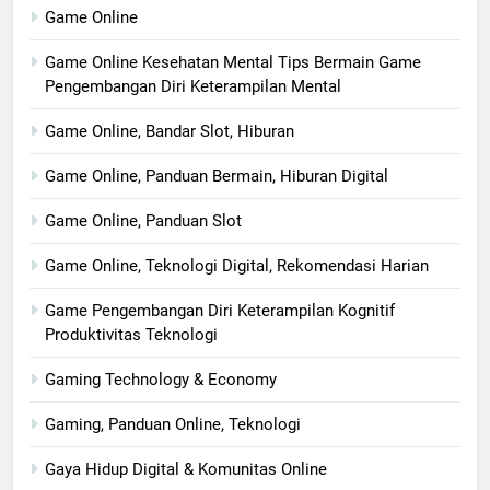
Game Online
Game Online Kesehatan Mental Tips Bermain Game
Pengembangan Diri Keterampilan Mental
Game Online, Bandar Slot, Hiburan
Game Online, Panduan Bermain, Hiburan Digital
Game Online, Panduan Slot
Game Online, Teknologi Digital, Rekomendasi Harian
Game Pengembangan Diri Keterampilan Kognitif
Produktivitas Teknologi
Gaming Technology & Economy
Gaming, Panduan Online, Teknologi
Gaya Hidup Digital & Komunitas Online