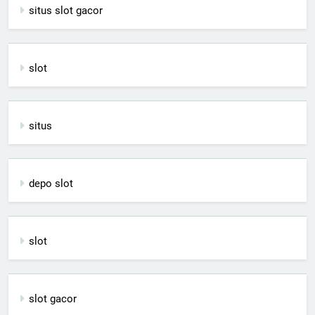
situs slot gacor
slot
situs
depo slot
slot
slot gacor