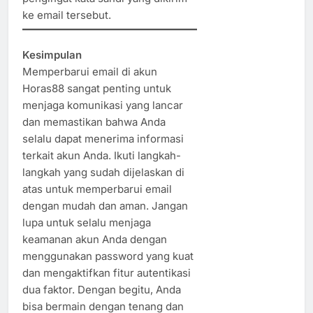
ke email tersebut.
Kesimpulan
Memperbarui email di akun
Horas88 sangat penting untuk
menjaga komunikasi yang lancar
dan memastikan bahwa Anda
selalu dapat menerima informasi
terkait akun Anda. Ikuti langkah-
langkah yang sudah dijelaskan di
atas untuk memperbarui email
dengan mudah dan aman. Jangan
lupa untuk selalu menjaga
keamanan akun Anda dengan
menggunakan password yang kuat
dan mengaktifkan fitur autentikasi
dua faktor. Dengan begitu, Anda
bisa bermain dengan tenang dan