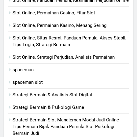
Slot Online, Panduan Pemula, Keamanan Perjudian Online
Slot Online, Permainan Casino, Fitur Slot
Slot Online, Permainan Kasino, Menang Sering
Slot Online, Situs Resmi, Panduan Pemula, Akses Stabil,
Tips Login, Strategi Bermain
Slot Online, Strategi Perjudian, Analisis Permainan
spaceman
spaceman slot
Strategi Bermain & Analisis Slot Digital
Strategi Bermain & Psikologi Game
Strategi Bermain Slot Manajemen Modal Judi Online
Tips Pemain Bijak Panduan Pemula Slot Psikologi
Bermain Judi