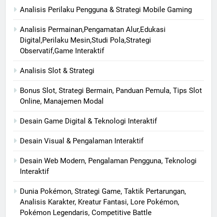
Analisis Perilaku Pengguna & Strategi Mobile Gaming
Analisis Permainan,Pengamatan Alur,Edukasi
Digital,Perilaku Mesin,Studi Pola,Strategi
Observatif,Game Interaktif
Analisis Slot & Strategi
Bonus Slot, Strategi Bermain, Panduan Pemula, Tips Slot
Online, Manajemen Modal
Desain Game Digital & Teknologi Interaktif
Desain Visual & Pengalaman Interaktif
Desain Web Modern, Pengalaman Pengguna, Teknologi
Interaktif
Dunia Pokémon, Strategi Game, Taktik Pertarungan,
Analisis Karakter, Kreatur Fantasi, Lore Pokémon,
Pokémon Legendaris, Competitive Battle