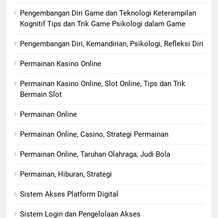
Pengembangan Diri Game dan Teknologi Keterampilan
Kognitif Tips dan Trik Game Psikologi dalam Game
Pengembangan Diri, Kemandirian, Psikologi, Refleksi Diri
Permainan Kasino Online
Permainan Kasino Online, Slot Online, Tips dan Trik
Bermain Slot
Permainan Online
Permainan Online, Casino, Strategi Permainan
Permainan Online, Taruhan Olahraga, Judi Bola
Permainan, Hiburan, Strategi
Sistem Akses Platform Digital
Sistem Login dan Pengelolaan Akses