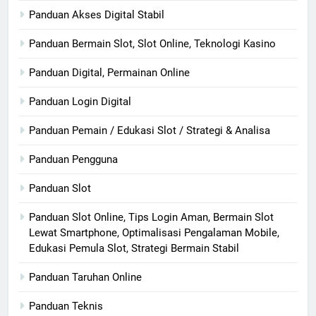
Panduan Akses Digital Stabil
Panduan Bermain Slot, Slot Online, Teknologi Kasino
Panduan Digital, Permainan Online
Panduan Login Digital
Panduan Pemain / Edukasi Slot / Strategi & Analisa
Panduan Pengguna
Panduan Slot
Panduan Slot Online, Tips Login Aman, Bermain Slot
Lewat Smartphone, Optimalisasi Pengalaman Mobile,
Edukasi Pemula Slot, Strategi Bermain Stabil
Panduan Taruhan Online
Panduan Teknis