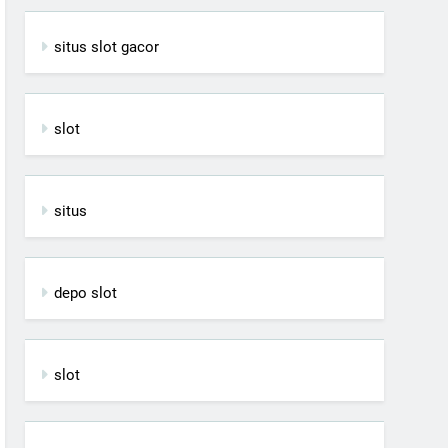
situs slot gacor
slot
situs
depo slot
slot