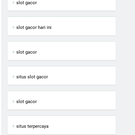
slot gacor
slot gacor hari ini
slot gacor
situs slot gacor
slot gacor
situs terpercaya