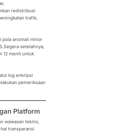
n:
an redistribusi
eningkatan trafik,
i pola anomali minor
S.Segera setelahnya,
m 12 menit untuk
lui log enkripsi
melakukan pemeriksaan
gan Platform
n wawasan teknis,
hal transparansi