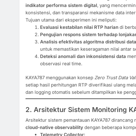
indikator performa sistem digital
, yang mencermink
konsistensi, dan transparansi mekanisme data inter
Tujuan utama dari eksperimen ini meliputi:
Evaluasi kestabilan nilai RTP harian
di berb
Pengujian respons sistem terhadap lonjak
Analisis efektivitas algoritma distribusi dat
untuk memastikan keseragaman nilai antar se
Deteksi anomali dan inkonsistensi data
men
observasi real time.
KAYA787 menggunakan konsep
Zero Trust Data Val
setiap hasil perhitungan RTP diverifikasi ulang mel
dan logging otomatis sebelum ditampilkan ke peng
2. Arsitektur Sistem Monitoring 
Arsitektur sistem pemantauan KAYA787 dirancang
cloud-native observability
dengan beberapa komp
Telemetry Collector: