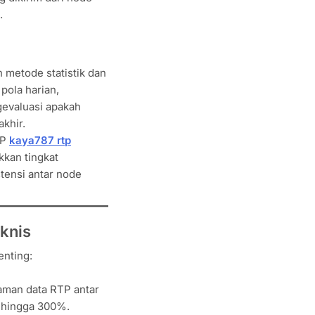
.
 metode statistik dan
pola harian,
gevaluasi apakah
khir.
TP
kaya787 rtp
kkan tingkat
tensi antar node
knis
enting:
man data RTP antar
a hingga 300%.