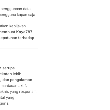
 penggunaan data
 pengguna kapan saja
tkan kebijakan
 membuat Kaya787
 kepatuhan terhadap
m serupa
katan lebih
i, dan pengalaman
mantauan aktif,
knis yang responsif,
ital yang
guna.