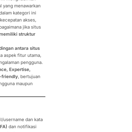
nal yang menawarkan
dalam kategori ini
 kecepatan akses,
agaimana jika situs
 memiliki struktur
ingan antara situs
a aspek fitur utama,
engalaman pengguna.
ce, Expertise,
friendly
, bertujuan
engguna maupun
l/username dan kata
2FA)
dan notifikasi