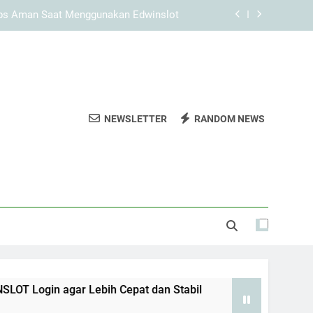
ps Aman Saat Menggunakan Edwinslot
T Login agar Lebih Cepat dan Stabil
nakan untuk Akses Akun Lebih Praktis
ngan Sistem Akses yang Lebih Terarah
NEWSLETTER
RANDOM NEWS
ps Aman Saat Menggunakan Edwinslot
T Login agar Lebih Cepat dan Stabil
nakan untuk Akses Akun Lebih Praktis
gar Lebih Cepat dan Stabil
Login Edwinslot Cepat den
2 Months Ago