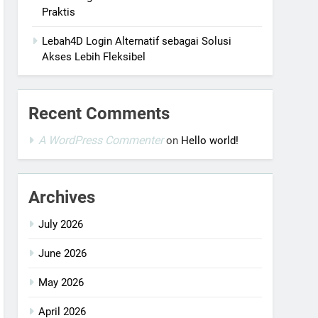
Praktis
Lebah4D Login Alternatif sebagai Solusi
Akses Lebih Fleksibel
Recent Comments
A WordPress Commenter
on
Hello world!
Archives
July 2026
June 2026
May 2026
April 2026