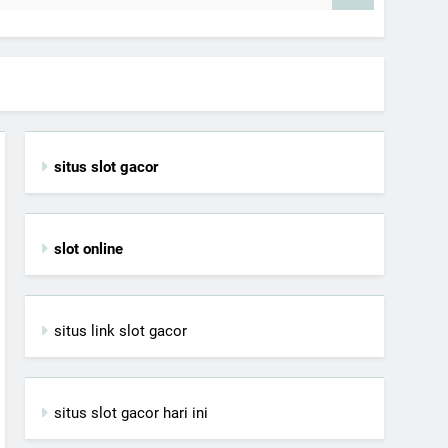
situs slot gacor
slot online
situs link slot gacor
situs slot gacor hari ini