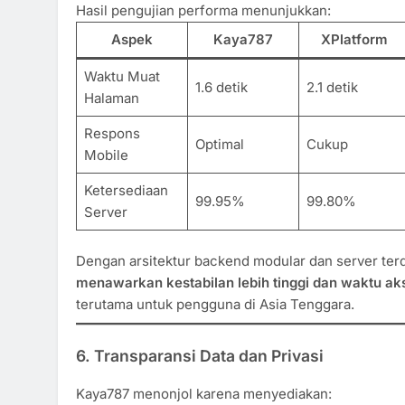
Hasil pengujian performa menunjukkan:
Aspek
Kaya787
XPlatform
Waktu Muat
1.6 detik
2.1 detik
Halaman
Respons
Optimal
Cukup
Mobile
Ketersediaan
99.95%
99.80%
Server
Dengan arsitektur backend modular dan server terd
menawarkan kestabilan lebih tinggi dan waktu aks
terutama untuk pengguna di Asia Tenggara.
6. Transparansi Data dan Privasi
Kaya787 menonjol karena menyediakan: