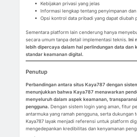
Kebijakan privasi yang jelas
Informasi lengkap tentang penyimpanan dan
Opsi kontrol data pribadi yang dapat diubah
Sementara platform lain cenderung hanya menyebu
secara umum tanpa detail implementasi teknis.
Ini
lebih dipercaya dalam hal perlindungan data dan
standar keamanan digital.
Penutup
Perbandingan antara situs Kaya787 dengan siste
menunjukkan bahwa Kaya787 menawarkan pende
menyeluruh dalam aspek keamanan, transparans
pengguna.
Dengan sistem login yang aman, fitur pe
antarmuka yang ramah pengguna, serta dukungan te
Kaya787 layak menjadi referensi untuk platform dig
mengedepankan kredibilitas dan kenyamanan peng