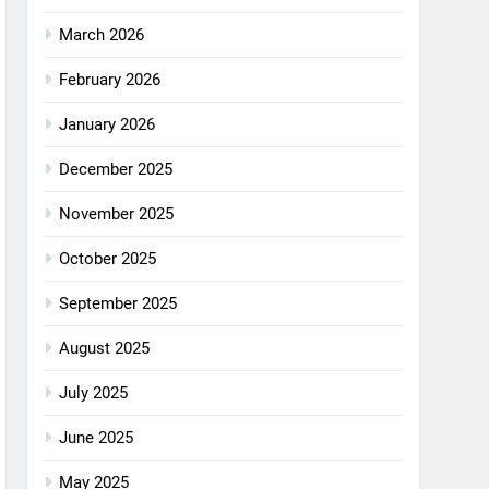
March 2026
February 2026
January 2026
December 2025
November 2025
October 2025
September 2025
August 2025
July 2025
June 2025
May 2025