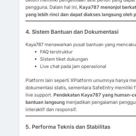
pengguna. Dalam hal ini,
Kaya787 menonjol berkat
yang lebih rinci dan dapat diakses langsung oleh
4. Sistem Bantuan dan Dokumentasi
Kaya787 menawarkan pusat bantuan yang mencaku
FAQ terstruktur
Sistem tiket dukungan
Live chat pada jam operasional
Platform lain seperti XPlatform umumnya hanya m
dokumentasi statis, sementara SafeEntry memiliki f
live support.
Pendekatan Kaya787 yang human-cen
bantuan langsung
menjadikan pengalaman penggun
interaktif dan responsif.
5. Performa Teknis dan Stabilitas