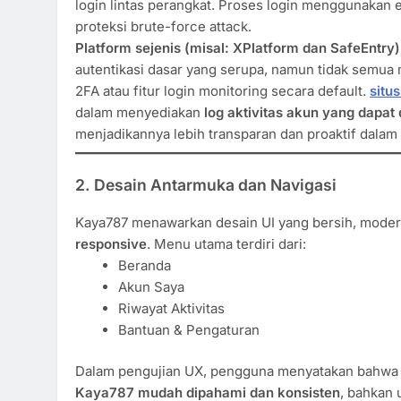
login lintas perangkat. Proses login menggunakan e
proteksi brute-force attack.
Platform sejenis (misal: XPlatform dan SafeEntry)
autentikasi dasar yang serupa, namun tidak semua
2FA atau fitur login monitoring secara default.
situ
dalam menyediakan
log aktivitas akun yang dapa
menjadikannya lebih transparan dan proaktif dala
2. Desain Antarmuka dan Navigasi
Kaya787 menawarkan desain UI yang bersih, mode
responsive
. Menu utama terdiri dari:
Beranda
Akun Saya
Riwayat Aktivitas
Bantuan & Pengaturan
Dalam pengujian UX, pengguna menyatakan bahw
Kaya787 mudah dipahami dan konsisten
, bahkan 