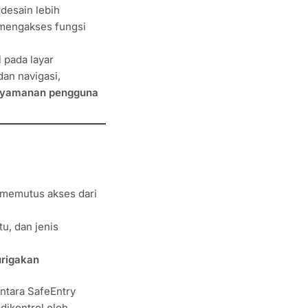
desain lebih
 mengakses fungsi
 pada layar
dan navigasi,
kenyamanan pengguna
memutus akses dari
tu, dan jenis
urigakan
entara SafeEntry
dikontrol oleh