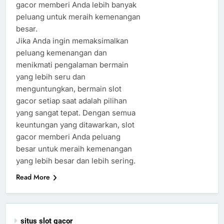
gacor memberi Anda lebih banyak
peluang untuk meraih kemenangan
besar.
Jika Anda ingin memaksimalkan
peluang kemenangan dan
menikmati pengalaman bermain
yang lebih seru dan
menguntungkan, bermain slot
gacor setiap saat adalah pilihan
yang sangat tepat. Dengan semua
keuntungan yang ditawarkan, slot
gacor memberi Anda peluang
besar untuk meraih kemenangan
yang lebih besar dan lebih sering.
Read More
situs slot gacor