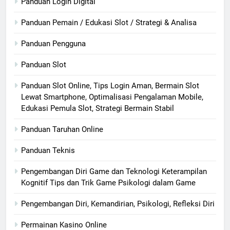
Panduan Login Digital
Panduan Pemain / Edukasi Slot / Strategi & Analisa
Panduan Pengguna
Panduan Slot
Panduan Slot Online, Tips Login Aman, Bermain Slot
Lewat Smartphone, Optimalisasi Pengalaman Mobile,
Edukasi Pemula Slot, Strategi Bermain Stabil
Panduan Taruhan Online
Panduan Teknis
Pengembangan Diri Game dan Teknologi Keterampilan
Kognitif Tips dan Trik Game Psikologi dalam Game
Pengembangan Diri, Kemandirian, Psikologi, Refleksi Diri
Permainan Kasino Online