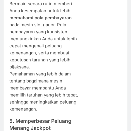
Bermain secara rutin memberi
Anda kesempatan untuk lebih
memahami pola pembayaran
pada mesin slot gacor. Pola
pembayaran yang konsisten
memungkinkan Anda untuk lebih
cepat mengenali peluang
kemenangan, serta membuat
keputusan taruhan yang lebih
bijaksana.
Pemahaman yang lebih dalam
tentang bagaimana mesin
membayar membantu Anda
memilih taruhan yang lebih tepat,
sehingga meningkatkan peluang
kemenangan.
5.
Memperbesar Peluang
Menang Jackpot