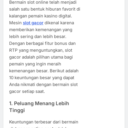
Bermain slot online telah menjadi
salah satu bentuk hiburan favorit di
kalangan pemain kasino digital.
Mesin
slot gacor
dikenal karena
memberikan kemenangan yang
lebih sering dan lebih besar.
Dengan berbagai fitur bonus dan
RTP yang menguntungkan, slot
gacor adalah pilihan utama bagi
pemain yang ingin meraih
kemenangan besar. Berikut adalah
10 keuntungan besar yang dapat
Anda nikmati dengan bermain slot
gacor setiap saat.
1.
Peluang Menang Lebih
Tinggi
Keuntungan terbesar dari bermain