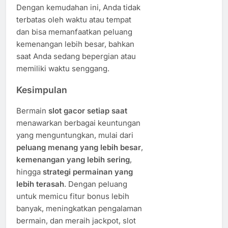
Dengan kemudahan ini, Anda tidak
terbatas oleh waktu atau tempat
dan bisa memanfaatkan peluang
kemenangan lebih besar, bahkan
saat Anda sedang bepergian atau
memiliki waktu senggang.
Kesimpulan
Bermain
slot gacor setiap saat
menawarkan berbagai keuntungan
yang menguntungkan, mulai dari
peluang menang yang lebih besar
,
kemenangan yang lebih sering
,
hingga
strategi permainan yang
lebih terasah
. Dengan peluang
untuk memicu fitur bonus lebih
banyak, meningkatkan pengalaman
bermain, dan meraih jackpot, slot