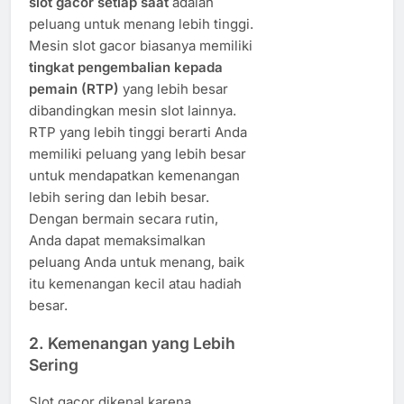
slot gacor setiap saat
adalah
peluang untuk menang lebih tinggi.
Mesin slot gacor biasanya memiliki
tingkat pengembalian kepada
pemain (RTP)
yang lebih besar
dibandingkan mesin slot lainnya.
RTP yang lebih tinggi berarti Anda
memiliki peluang yang lebih besar
untuk mendapatkan kemenangan
lebih sering dan lebih besar.
Dengan bermain secara rutin,
Anda dapat memaksimalkan
peluang Anda untuk menang, baik
itu kemenangan kecil atau hadiah
besar.
2.
Kemenangan yang Lebih
Sering
Slot gacor dikenal karena