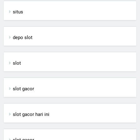
situs
depo slot
slot
slot gacor
slot gacor hari ini