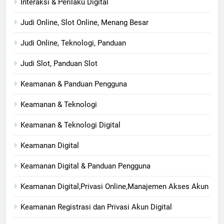
Interaksi & Perilaku Digital
Judi Online, Slot Online, Menang Besar
Judi Online, Teknologi, Panduan
Judi Slot, Panduan Slot
Keamanan & Panduan Pengguna
Keamanan & Teknologi
Keamanan & Teknologi Digital
Keamanan Digital
Keamanan Digital & Panduan Pengguna
Keamanan Digital,Privasi Online,Manajemen Akses Akun
Keamanan Registrasi dan Privasi Akun Digital