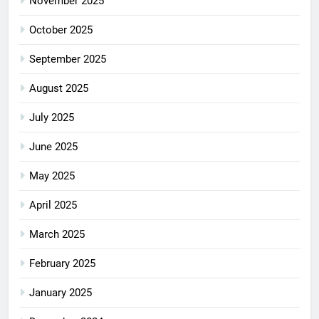
November 2025
October 2025
September 2025
August 2025
July 2025
June 2025
May 2025
April 2025
March 2025
February 2025
January 2025