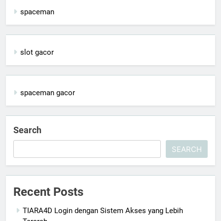
spaceman
slot gacor
spaceman gacor
Search
SEARCH
Recent Posts
TIARA4D Login dengan Sistem Akses yang Lebih