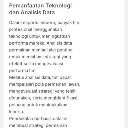
Pemanfaatan Teknologi
dan Analisis Data
Dalam esports modern, banyak tim
profesional menggunakan
teknologi untuk meningkatkan
performa mereka. Analisis data
permainan menjadi alat penting
untuk memahami strategi yang
efektif serta mengevaluasi
performa tim.
Melalui analisis data, tim dapat
mempelajari pola permainan lawan,
mengevaluasi strategi yang telah
digunakan, serta mengidentifikasi
peluang untuk meningkatkan
kinerja.
Pendekatan berbasis data ini
membuat strategi permainan