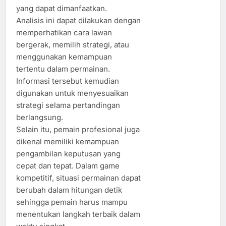
yang dapat dimanfaatkan.
Analisis ini dapat dilakukan dengan
memperhatikan cara lawan
bergerak, memilih strategi, atau
menggunakan kemampuan
tertentu dalam permainan.
Informasi tersebut kemudian
digunakan untuk menyesuaikan
strategi selama pertandingan
berlangsung.
Selain itu, pemain profesional juga
dikenal memiliki kemampuan
pengambilan keputusan yang
cepat dan tepat. Dalam game
kompetitif, situasi permainan dapat
berubah dalam hitungan detik
sehingga pemain harus mampu
menentukan langkah terbaik dalam