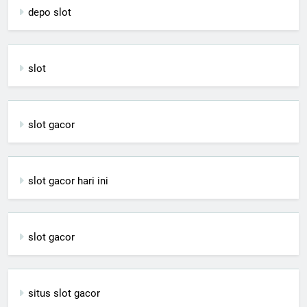
depo slot
slot
slot gacor
slot gacor hari ini
slot gacor
situs slot gacor