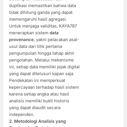
duplikasi memastikan bahwa data
tidak dihitung ganda yang dapat
memengaruhi hasil agregasi.
Untuk menjaga validitas, KAYA787
menerapkan sistem
data
provenance
, yakni pelacakan asal-
usul data dari titik pertama
pengumpulan hingga tahap akhir
pengolahan. Melalui mekanisme
ini, setiap data memiliki jejak digital
yang dapat ditelusuri kapan saja.
Pendekatan ini memperkuat
kepercayaan terhadap hasil sistem
karena setiap angka atau hasil
analisis memiliki bukti historis
yang dapat diaudit secara
independen.
2. Metodologi Analisis yang