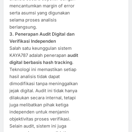
mencantumkan margin of error
serta asumsi yang digunakan
selama proses analisis
berlangsung.
3. Penerapan Audit Digital dan
Verifikasi Independen
Salah satu keunggulan sistem
KAYA787 adalah penerapan
audit
digital berbasis hash tracking
.
Teknologi ini memastikan setiap
hasil analisis tidak dapat
dimodifikasi tanpa meninggalkan
jejak digital. Audit ini tidak hanya
dilakukan secara internal, tetapi
juga melibatkan pihak ketiga
independen untuk menjamin
objektivitas proses verifikasi.
Selain audit, sistem ini juga