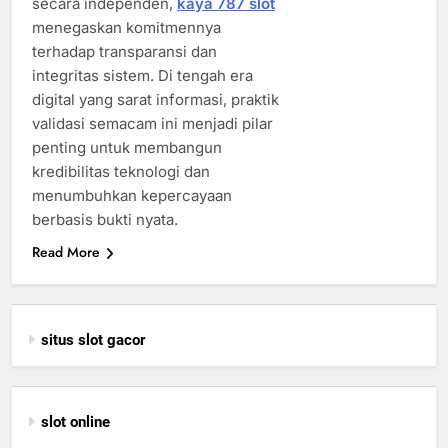
secara independen,
kaya 787 slot
menegaskan komitmennya
terhadap transparansi dan
integritas sistem. Di tengah era
digital yang sarat informasi, praktik
validasi semacam ini menjadi pilar
penting untuk membangun
kredibilitas teknologi dan
menumbuhkan kepercayaan
berbasis bukti nyata.
Read More
situs slot gacor
slot online