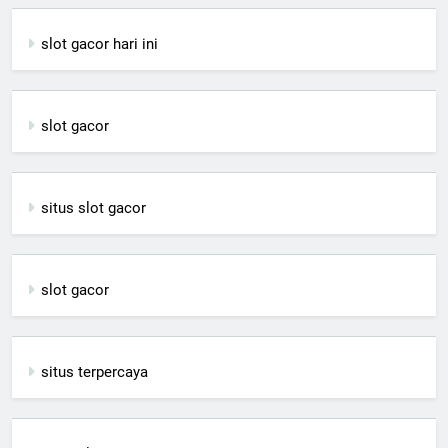
slot gacor hari ini
slot gacor
situs slot gacor
slot gacor
situs terpercaya