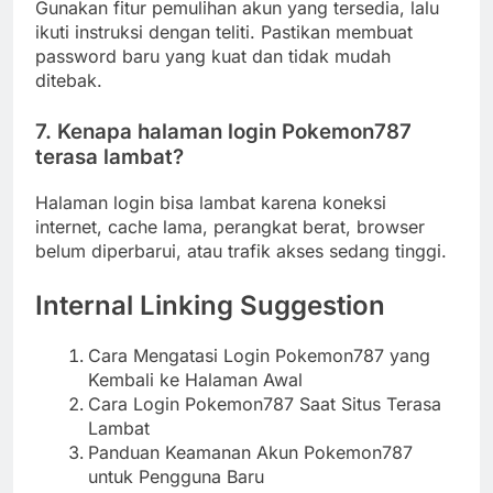
Gunakan fitur pemulihan akun yang tersedia, lalu
ikuti instruksi dengan teliti. Pastikan membuat
password baru yang kuat dan tidak mudah
ditebak.
7. Kenapa halaman login Pokemon787
terasa lambat?
Halaman login bisa lambat karena koneksi
internet, cache lama, perangkat berat, browser
belum diperbarui, atau trafik akses sedang tinggi.
Internal Linking Suggestion
Cara Mengatasi Login Pokemon787 yang
Kembali ke Halaman Awal
Cara Login Pokemon787 Saat Situs Terasa
Lambat
Panduan Keamanan Akun Pokemon787
untuk Pengguna Baru