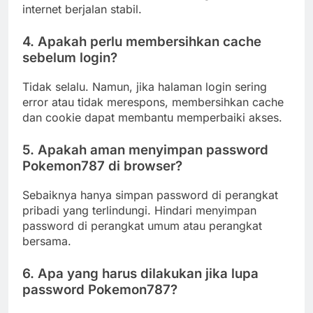
internet berjalan stabil.
4. Apakah perlu membersihkan cache
sebelum login?
Tidak selalu. Namun, jika halaman login sering
error atau tidak merespons, membersihkan cache
dan cookie dapat membantu memperbaiki akses.
5. Apakah aman menyimpan password
Pokemon787 di browser?
Sebaiknya hanya simpan password di perangkat
pribadi yang terlindungi. Hindari menyimpan
password di perangkat umum atau perangkat
bersama.
6. Apa yang harus dilakukan jika lupa
password Pokemon787?