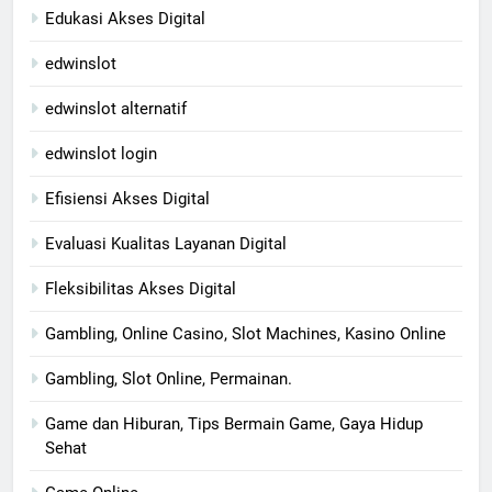
Edukasi Akses Digital
edwinslot
edwinslot alternatif
edwinslot login
Efisiensi Akses Digital
Evaluasi Kualitas Layanan Digital
Fleksibilitas Akses Digital
Gambling, Online Casino, Slot Machines, Kasino Online
Gambling, Slot Online, Permainan.
Game dan Hiburan, Tips Bermain Game, Gaya Hidup
Sehat