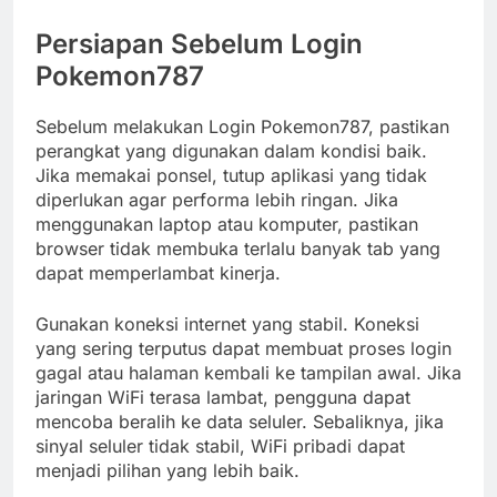
Persiapan Sebelum Login
Pokemon787
Sebelum melakukan Login Pokemon787, pastikan
perangkat yang digunakan dalam kondisi baik.
Jika memakai ponsel, tutup aplikasi yang tidak
diperlukan agar performa lebih ringan. Jika
menggunakan laptop atau komputer, pastikan
browser tidak membuka terlalu banyak tab yang
dapat memperlambat kinerja.
Gunakan koneksi internet yang stabil. Koneksi
yang sering terputus dapat membuat proses login
gagal atau halaman kembali ke tampilan awal. Jika
jaringan WiFi terasa lambat, pengguna dapat
mencoba beralih ke data seluler. Sebaliknya, jika
sinyal seluler tidak stabil, WiFi pribadi dapat
menjadi pilihan yang lebih baik.