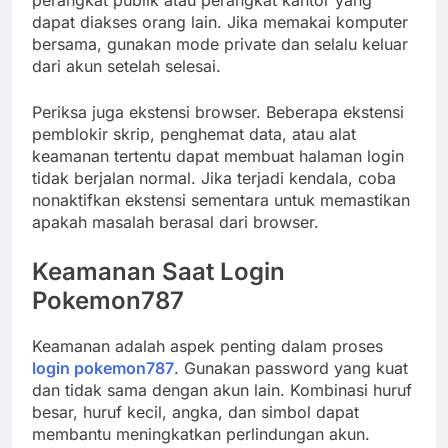
dapat diakses orang lain. Jika memakai komputer
bersama, gunakan mode private dan selalu keluar
dari akun setelah selesai.
Periksa juga ekstensi browser. Beberapa ekstensi
pemblokir skrip, penghemat data, atau alat
keamanan tertentu dapat membuat halaman login
tidak berjalan normal. Jika terjadi kendala, coba
nonaktifkan ekstensi sementara untuk memastikan
apakah masalah berasal dari browser.
Keamanan Saat Login
Pokemon787
Keamanan adalah aspek penting dalam proses
login pokemon787
. Gunakan password yang kuat
dan tidak sama dengan akun lain. Kombinasi huruf
besar, huruf kecil, angka, dan simbol dapat
membantu meningkatkan perlindungan akun.