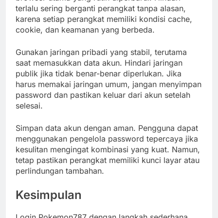
terlalu sering berganti perangkat tanpa alasan,
karena setiap perangkat memiliki kondisi cache,
cookie, dan keamanan yang berbeda.
Gunakan jaringan pribadi yang stabil, terutama
saat memasukkan data akun. Hindari jaringan
publik jika tidak benar-benar diperlukan. Jika
harus memakai jaringan umum, jangan menyimpan
password dan pastikan keluar dari akun setelah
selesai.
Simpan data akun dengan aman. Pengguna dapat
menggunakan pengelola password tepercaya jika
kesulitan mengingat kombinasi yang kuat. Namun,
tetap pastikan perangkat memiliki kunci layar atau
perlindungan tambahan.
Kesimpulan
Login Pokemon787 dengan langkah sederhana