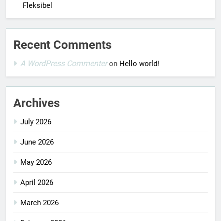
Fleksibel
Recent Comments
A WordPress Commenter
on
Hello world!
Archives
July 2026
June 2026
May 2026
April 2026
March 2026