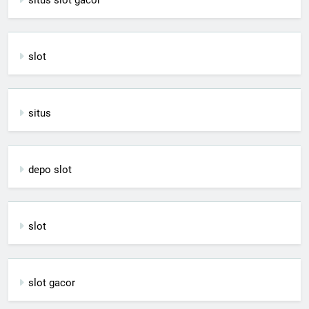
slot
situs
depo slot
slot
slot gacor