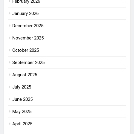
February 2026
January 2026
December 2025
November 2025
October 2025
September 2025
August 2025
July 2025
June 2025
May 2025
April 2025