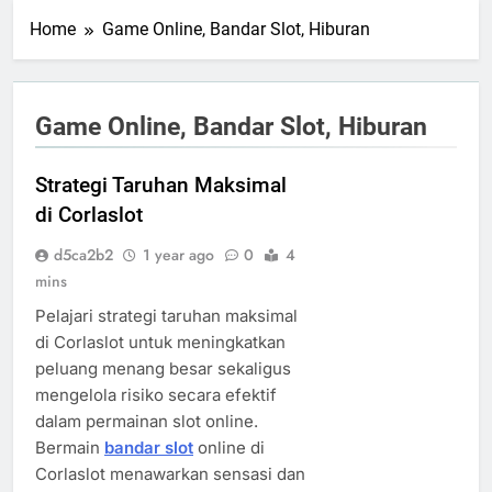
Home
Game Online, Bandar Slot, Hiburan
Game Online, Bandar Slot, Hiburan
Strategi Taruhan Maksimal
di Corlaslot
d5ca2b2
1 year ago
0
4
mins
Pelajari strategi taruhan maksimal
di Corlaslot untuk meningkatkan
peluang menang besar sekaligus
mengelola risiko secara efektif
dalam permainan slot online.
Bermain
bandar slot
online di
Corlaslot menawarkan sensasi dan