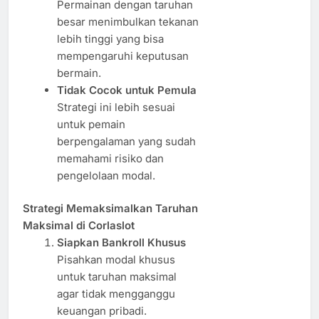
Permainan dengan taruhan
besar menimbulkan tekanan
lebih tinggi yang bisa
mempengaruhi keputusan
bermain.
Tidak Cocok untuk Pemula
Strategi ini lebih sesuai
untuk pemain
berpengalaman yang sudah
memahami risiko dan
pengelolaan modal.
Strategi Memaksimalkan Taruhan
Maksimal di Corlaslot
Siapkan Bankroll Khusus
Pisahkan modal khusus
untuk taruhan maksimal
agar tidak mengganggu
keuangan pribadi.