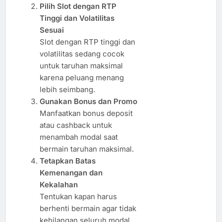
Pilih Slot dengan RTP
Tinggi dan Volatilitas
Sesuai
Slot dengan RTP tinggi dan
volatilitas sedang cocok
untuk taruhan maksimal
karena peluang menang
lebih seimbang.
Gunakan Bonus dan Promo
Manfaatkan bonus deposit
atau cashback untuk
menambah modal saat
bermain taruhan maksimal.
Tetapkan Batas
Kemenangan dan
Kekalahan
Tentukan kapan harus
berhenti bermain agar tidak
kehilangan seluruh modal.