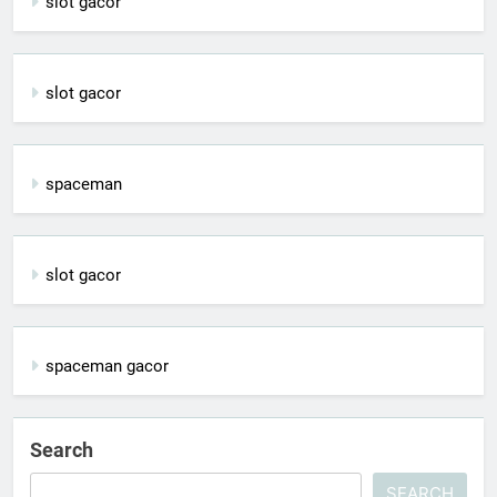
slot gacor
slot gacor
spaceman
slot gacor
spaceman gacor
Search
SEARCH