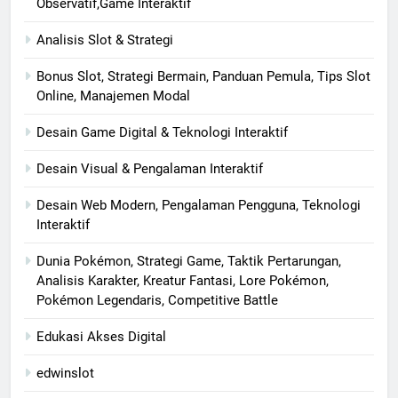
Observatif,Game Interaktif
Analisis Slot & Strategi
Bonus Slot, Strategi Bermain, Panduan Pemula, Tips Slot
Online, Manajemen Modal
Desain Game Digital & Teknologi Interaktif
Desain Visual & Pengalaman Interaktif
Desain Web Modern, Pengalaman Pengguna, Teknologi
Interaktif
Dunia Pokémon, Strategi Game, Taktik Pertarungan,
Analisis Karakter, Kreatur Fantasi, Lore Pokémon,
Pokémon Legendaris, Competitive Battle
Edukasi Akses Digital
edwinslot