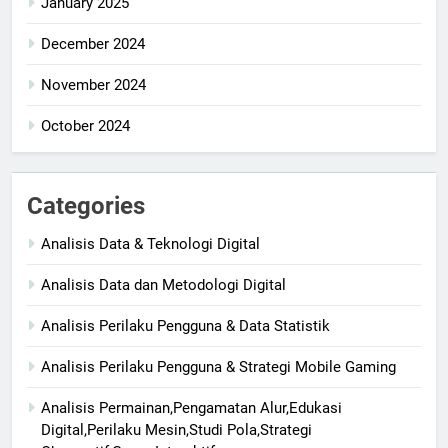
January 2025
December 2024
November 2024
October 2024
Categories
Analisis Data & Teknologi Digital
Analisis Data dan Metodologi Digital
Analisis Perilaku Pengguna & Data Statistik
Analisis Perilaku Pengguna & Strategi Mobile Gaming
Analisis Permainan,Pengamatan Alur,Edukasi
Digital,Perilaku Mesin,Studi Pola,Strategi