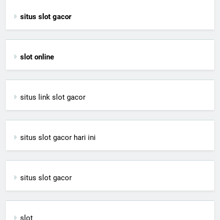
situs slot gacor
slot online
situs link slot gacor
situs slot gacor hari ini
situs slot gacor
slot