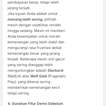
pembayaran besar, tetapi lebih
jarang terjadi.
Jika tujuan Anda adalah untuk
menang lebih sering
, pilihlah
mesin dengan volatilitas rendah
hingga sedang. Mesin ini memberi
Anda kesempatan untuk meraih
kemenangan yang lebih stabil dan
mengurangi rasa frustrasi akibat
kemenangan besar yang jarang
terjadi. Beberapa mesin slot gacor
yang sering dianggap lebih
menguntungkan adalah
Starburst
(NetEnt) atau
Wolf Gold
(Pragmatic
Play), yang dikenal sering
memberikan kemenangan kecil
tetapi sering.
4.
Gunakan Fitur Demo Sebelum