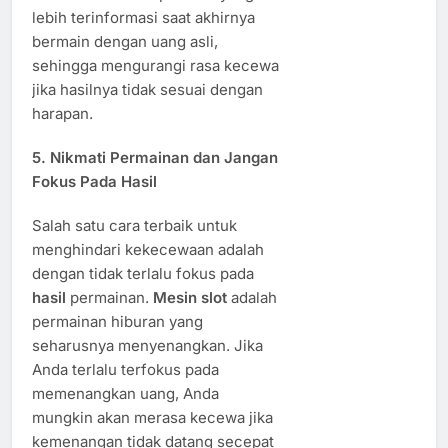
lebih terinformasi saat akhirnya
bermain dengan uang asli,
sehingga mengurangi rasa kecewa
jika hasilnya tidak sesuai dengan
harapan.
5.
Nikmati Permainan dan Jangan
Fokus Pada Hasil
Salah satu cara terbaik untuk
menghindari kekecewaan adalah
dengan tidak terlalu fokus pada
hasil
permainan.
Mesin slot
adalah
permainan hiburan yang
seharusnya menyenangkan. Jika
Anda terlalu terfokus pada
memenangkan uang, Anda
mungkin akan merasa kecewa jika
kemenangan tidak datang secepat