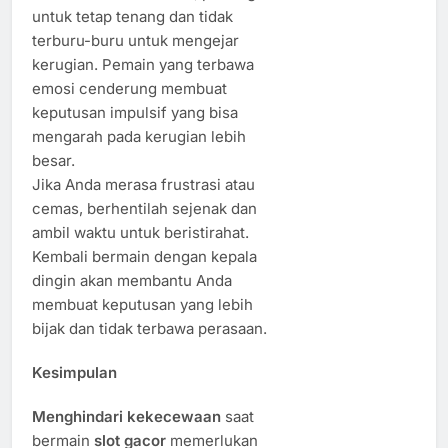
untuk tetap tenang dan tidak
terburu-buru untuk mengejar
kerugian. Pemain yang terbawa
emosi cenderung membuat
keputusan impulsif yang bisa
mengarah pada kerugian lebih
besar.
Jika Anda merasa frustrasi atau
cemas, berhentilah sejenak dan
ambil waktu untuk beristirahat.
Kembali bermain dengan kepala
dingin akan membantu Anda
membuat keputusan yang lebih
bijak dan tidak terbawa perasaan.
Kesimpulan
Menghindari kekecewaan
saat
bermain
slot gacor
memerlukan