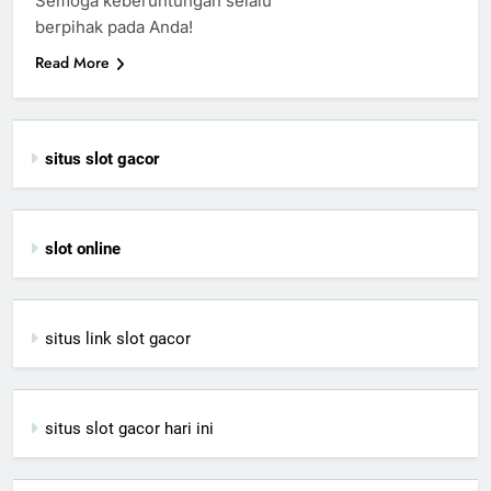
Semoga keberuntungan selalu
berpihak pada Anda!
Read More
situs slot gacor
slot online
situs link slot gacor
situs slot gacor hari ini