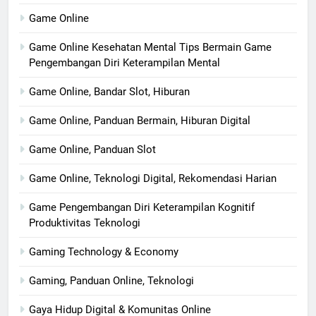
Game Online
Game Online Kesehatan Mental Tips Bermain Game
Pengembangan Diri Keterampilan Mental
Game Online, Bandar Slot, Hiburan
Game Online, Panduan Bermain, Hiburan Digital
Game Online, Panduan Slot
Game Online, Teknologi Digital, Rekomendasi Harian
Game Pengembangan Diri Keterampilan Kognitif
Produktivitas Teknologi
Gaming Technology & Economy
Gaming, Panduan Online, Teknologi
Gaya Hidup Digital & Komunitas Online