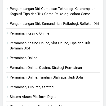
Pengembangan Diri Game dan Teknologi Keterampilan
Kognitif Tips dan Trik Game Psikologi dalam Game
Pengembangan Diri, Kemandirian, Psikologi, Refleksi Diri
Permainan Kasino Online
Permainan Kasino Online, Slot Online, Tips dan Trik
Bermain Slot
Permainan Online
Permainan Online, Casino, Strategi Permainan
Permainan Online, Taruhan Olahraga, Judi Bola
Permainan, Hiburan, Strategi
Sistem Akses Platform Digital