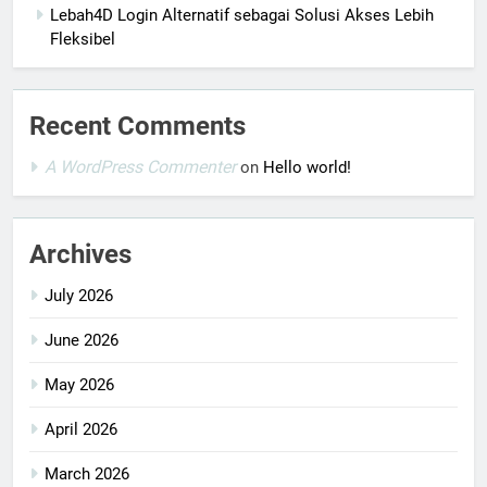
Lebah4D Login Alternatif sebagai Solusi Akses Lebih
Fleksibel
Recent Comments
A WordPress Commenter
on
Hello world!
Archives
July 2026
June 2026
May 2026
April 2026
March 2026