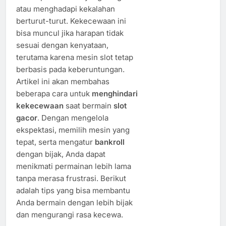
atau menghadapi kekalahan
berturut-turut. Kekecewaan ini
bisa muncul jika harapan tidak
sesuai dengan kenyataan,
terutama karena mesin slot tetap
berbasis pada keberuntungan.
Artikel ini akan membahas
beberapa cara untuk
menghindari
kekecewaan
saat bermain
slot
gacor
. Dengan mengelola
ekspektasi, memilih mesin yang
tepat, serta mengatur
bankroll
dengan bijak, Anda dapat
menikmati permainan lebih lama
tanpa merasa frustrasi. Berikut
adalah tips yang bisa membantu
Anda bermain dengan lebih bijak
dan mengurangi rasa kecewa.