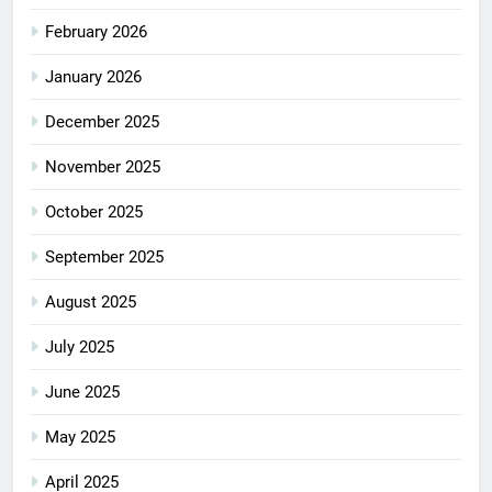
February 2026
January 2026
December 2025
November 2025
October 2025
September 2025
August 2025
July 2025
June 2025
May 2025
April 2025