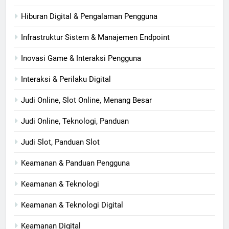
Hiburan Digital & Pengalaman Pengguna
Infrastruktur Sistem & Manajemen Endpoint
Inovasi Game & Interaksi Pengguna
Interaksi & Perilaku Digital
Judi Online, Slot Online, Menang Besar
Judi Online, Teknologi, Panduan
Judi Slot, Panduan Slot
Keamanan & Panduan Pengguna
Keamanan & Teknologi
Keamanan & Teknologi Digital
Keamanan Digital