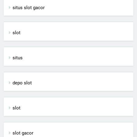
situs slot gacor
slot
situs
depo slot
slot
slot gacor