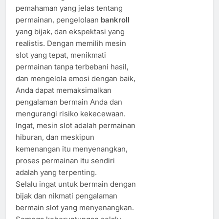
pemahaman yang jelas tentang
permainan, pengelolaan
bankroll
yang bijak, dan ekspektasi yang
realistis. Dengan memilih mesin
slot yang tepat, menikmati
permainan tanpa terbebani hasil,
dan mengelola emosi dengan baik,
Anda dapat memaksimalkan
pengalaman bermain Anda dan
mengurangi risiko kekecewaan.
Ingat, mesin slot adalah permainan
hiburan, dan meskipun
kemenangan itu menyenangkan,
proses permainan itu sendiri
adalah yang terpenting.
Selalu ingat untuk bermain dengan
bijak dan nikmati pengalaman
bermain slot yang menyenangkan.