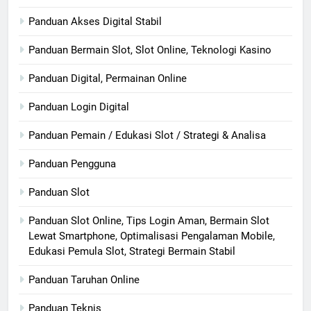
Panduan Akses Digital Stabil
Panduan Bermain Slot, Slot Online, Teknologi Kasino
Panduan Digital, Permainan Online
Panduan Login Digital
Panduan Pemain / Edukasi Slot / Strategi & Analisa
Panduan Pengguna
Panduan Slot
Panduan Slot Online, Tips Login Aman, Bermain Slot
Lewat Smartphone, Optimalisasi Pengalaman Mobile,
Edukasi Pemula Slot, Strategi Bermain Stabil
Panduan Taruhan Online
Panduan Teknis