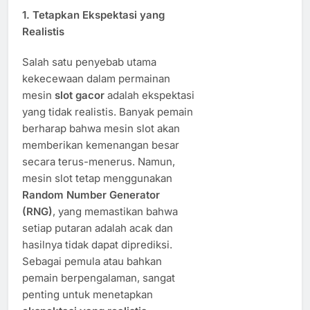
1.
Tetapkan Ekspektasi yang
Realistis
Salah satu penyebab utama
kekecewaan dalam permainan
mesin
slot gacor
adalah ekspektasi
yang tidak realistis. Banyak pemain
berharap bahwa mesin slot akan
memberikan kemenangan besar
secara terus-menerus. Namun,
mesin slot tetap menggunakan
Random Number Generator
(RNG)
, yang memastikan bahwa
setiap putaran adalah acak dan
hasilnya tidak dapat diprediksi.
Sebagai pemula atau bahkan
pemain berpengalaman, sangat
penting untuk menetapkan