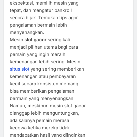
ekspektasi, memilih mesin yang
tepat, dan mengatur bankroll
secara bijak. Temukan tips agar
pengalaman bermain lebih
menyenangkan.
Mesin
slot gacor
sering kali
menjadi pilihan utama bagi para
pemain yang ingin meraih
kemenangan lebih sering. Mesin
situs slot
yang sering memberikan
kemenangan atau pembayaran
kecil secara konsisten memang
bisa memberikan pengalaman
bermain yang menyenangkan.
Namun, meskipun mesin slot gacor
dianggap lebih menguntungkan,
ada kalanya pemain merasa
kecewa ketika mereka tidak
mendapatkan hasil yang diinginkan