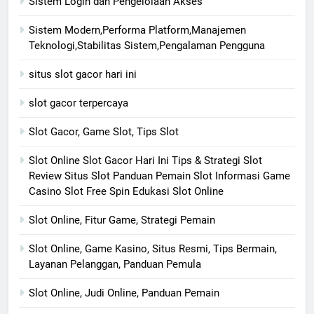
Sistem Login dan Pengelolaan Akses
Sistem Modern,Performa Platform,Manajemen
Teknologi,Stabilitas Sistem,Pengalaman Pengguna
situs slot gacor hari ini
slot gacor terpercaya
Slot Gacor, Game Slot, Tips Slot
Slot Online Slot Gacor Hari Ini Tips & Strategi Slot
Review Situs Slot Panduan Pemain Slot Informasi Game
Casino Slot Free Spin Edukasi Slot Online
Slot Online, Fitur Game, Strategi Pemain
Slot Online, Game Kasino, Situs Resmi, Tips Bermain,
Layanan Pelanggan, Panduan Pemula
Slot Online, Judi Online, Panduan Pemain