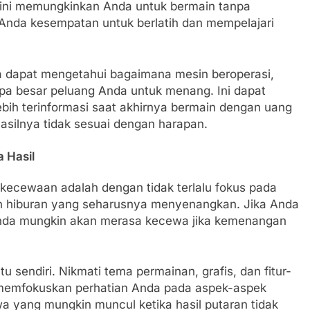
 ini memungkinkan Anda untuk bermain tanpa
nda kesempatan untuk berlatih dan mempelajari
a dapat mengetahui bagaimana mesin beroperasi,
rapa besar peluang Anda untuk menang. Ini dapat
h terinformasi saat akhirnya bermain dengan uang
hasilnya tidak sesuai dengan harapan.
 Hasil
ekecewaan adalah dengan tidak terlalu fokus pada
 hiburan yang seharusnya menyenangkan. Jika Anda
Anda mungkin akan merasa kecewa jika kemenangan
tu sendiri. Nikmati tema permainan, grafis, dan fitur-
 memfokuskan perhatian Anda pada aspek-aspek
a yang mungkin muncul ketika hasil putaran tidak