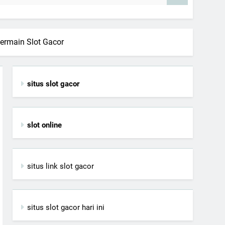
ermain Slot Gacor
situs slot gacor
slot online
situs link slot gacor
situs slot gacor hari ini