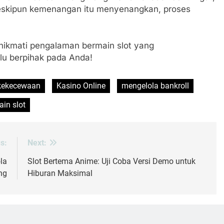
meskipun kemenangan itu menyenangkan, proses
 nikmati pengalaman bermain slot yang
u berpihak pada Anda!
 kekecewaan
Kasino Online
mengelola bankroll
ain slot
s:
Next:
la
Slot Bertema Anime: Uji Coba Versi Demo untuk
ng
Hiburan Maksimal