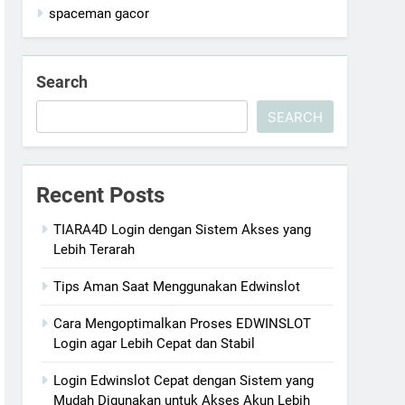
spaceman gacor
Search
SEARCH
Recent Posts
TIARA4D Login dengan Sistem Akses yang
Lebih Terarah
Tips Aman Saat Menggunakan Edwinslot
Cara Mengoptimalkan Proses EDWINSLOT
Login agar Lebih Cepat dan Stabil
Login Edwinslot Cepat dengan Sistem yang
Mudah Digunakan untuk Akses Akun Lebih