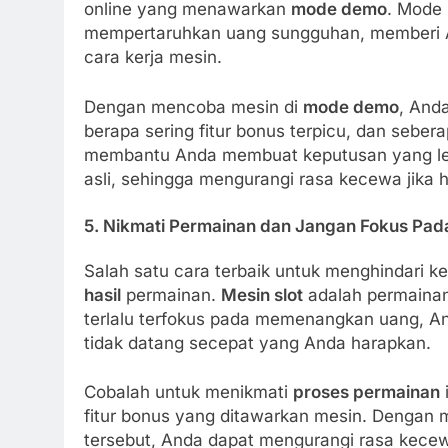
online yang menawarkan
mode demo
. Mode
mempertaruhkan uang sungguhan, memberi A
cara kerja mesin.
Dengan mencoba mesin di
mode demo
, And
berapa sering fitur bonus terpicu, dan sebe
membantu Anda membuat keputusan yang lebi
asli, sehingga mengurangi rasa kecewa jika 
5.
Nikmati Permainan dan Jangan Fokus Pada
Salah satu cara terbaik untuk menghindari k
hasil
permainan.
Mesin slot
adalah permainan
terlalu terfokus pada memenangkan uang, 
tidak datang secepat yang Anda harapkan.
Cobalah untuk menikmati
proses permainan
i
fitur bonus yang ditawarkan mesin. Dengan
tersebut, Anda dapat mengurangi rasa kecew