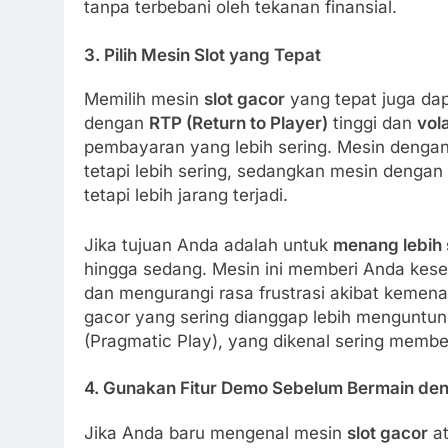
tanpa terbebani oleh tekanan finansial.
3.
Pilih Mesin Slot yang Tepat
Memilih mesin
slot gacor
yang tepat juga da
dengan
RTP (Return to Player)
tinggi dan
vol
pembayaran yang lebih sering. Mesin dengan
tetapi lebih sering, sedangkan mesin dengan
tetapi lebih jarang terjadi.
Jika tujuan Anda adalah untuk
menang lebih 
hingga sedang. Mesin ini memberi Anda kese
dan mengurangi rasa frustrasi akibat kemena
gacor yang sering dianggap lebih menguntu
(Pragmatic Play), yang dikenal sering membe
4.
Gunakan Fitur Demo Sebelum Bermain de
Jika Anda baru mengenal mesin
slot gacor
at