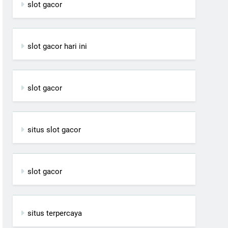
slot gacor
slot gacor hari ini
slot gacor
situs slot gacor
slot gacor
situs terpercaya