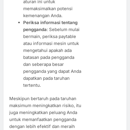
aturan ini untuk
memaksimalkan potensi
kemenangan Anda.
Periksa informasi tentang
pengganda
: Sebelum mulai
bermain, periksa paytable
atau informasi mesin untuk
mengetahui apakah ada
batasan pada pengganda
dan seberapa besar
pengganda yang dapat Anda
dapatkan pada taruhan
tertentu.
Meskipun bertaruh pada taruhan
maksimum meningkatkan risiko, itu
juga meningkatkan peluang Anda
untuk memanfaatkan pengganda
dengan lebih efektif dan meraih