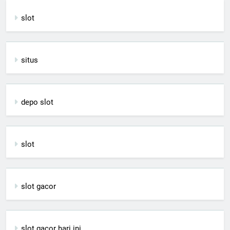
slot
situs
depo slot
slot
slot gacor
slot gacor hari ini