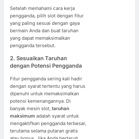
Setelah memahami cara kerja
pengganda, pilih slot dengan fitur
yang paling sesuai dengan gaya
bermain Anda dan buat taruhan
yang dapat memaksimalkan
pengganda tersebut.
2. Sesuaikan Taruhan
dengan Potensi Pengganda
Fitur pengganda sering kali hadir
dengan syarat tertentu yang harus
dipenuhi untuk memaksimalkan
potensi kemenangannya. Di
banyak mesin slot,
taruhan
maksimum
adalah syarat untuk
mengaktifkan pengganda terbesar,
terutama selama putaran gratis
atau bonus. Jika Anda bertaruh