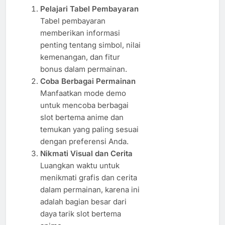
Pelajari Tabel Pembayaran
Tabel pembayaran
memberikan informasi
penting tentang simbol, nilai
kemenangan, dan fitur
bonus dalam permainan.
Coba Berbagai Permainan
Manfaatkan mode demo
untuk mencoba berbagai
slot bertema anime dan
temukan yang paling sesuai
dengan preferensi Anda.
Nikmati Visual dan Cerita
Luangkan waktu untuk
menikmati grafis dan cerita
dalam permainan, karena ini
adalah bagian besar dari
daya tarik slot bertema