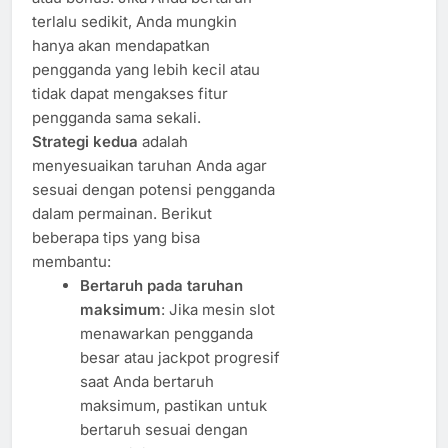
terlalu sedikit, Anda mungkin
hanya akan mendapatkan
pengganda yang lebih kecil atau
tidak dapat mengakses fitur
pengganda sama sekali.
Strategi kedua
adalah
menyesuaikan taruhan Anda agar
sesuai dengan potensi pengganda
dalam permainan. Berikut
beberapa tips yang bisa
membantu:
Bertaruh pada taruhan
maksimum
: Jika mesin slot
menawarkan pengganda
besar atau jackpot progresif
saat Anda bertaruh
maksimum, pastikan untuk
bertaruh sesuai dengan