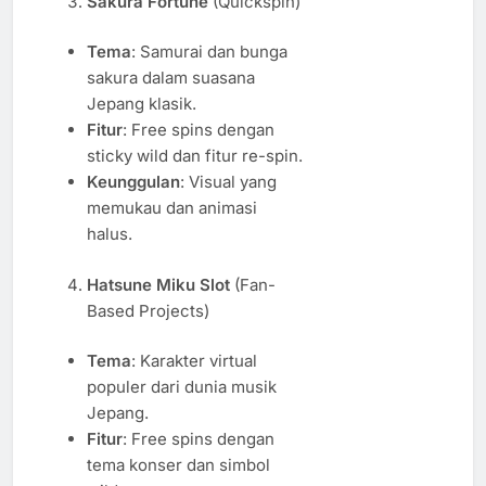
Sakura Fortune
(Quickspin)
Tema
: Samurai dan bunga
sakura dalam suasana
Jepang klasik.
Fitur
: Free spins dengan
sticky wild dan fitur re-spin.
Keunggulan
: Visual yang
memukau dan animasi
halus.
Hatsune Miku Slot
(Fan-
Based Projects)
Tema
: Karakter virtual
populer dari dunia musik
Jepang.
Fitur
: Free spins dengan
tema konser dan simbol