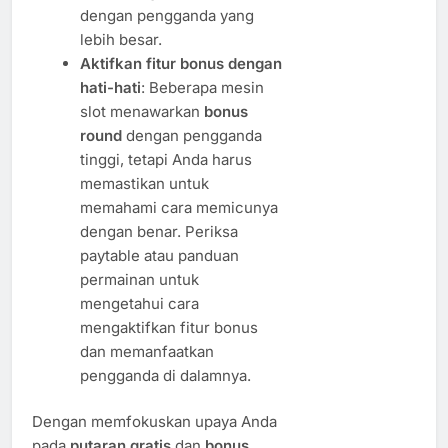
dengan pengganda yang
lebih besar.
Aktifkan fitur bonus dengan
hati-hati
: Beberapa mesin
slot menawarkan
bonus
round
dengan pengganda
tinggi, tetapi Anda harus
memastikan untuk
memahami cara memicunya
dengan benar. Periksa
paytable atau panduan
permainan untuk
mengetahui cara
mengaktifkan fitur bonus
dan memanfaatkan
pengganda di dalamnya.
Dengan memfokuskan upaya Anda
pada
putaran gratis
dan
bonus