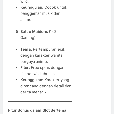
wild.
Keunggulan
: Cocok untuk
penggemar musik dan
anime.
Battle Maidens
(1×2
Gaming)
Tema
: Pertempuran epik
dengan karakter wanita
bergaya anime.
Fitur
: Free spins dengan
simbol wild khusus.
Keunggulan
: Karakter yang
dirancang dengan detail dan
cerita menarik.
Fitur Bonus dalam Slot Bertema