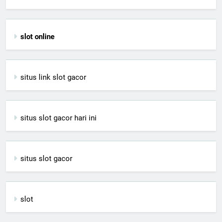
slot online
situs link slot gacor
situs slot gacor hari ini
situs slot gacor
slot