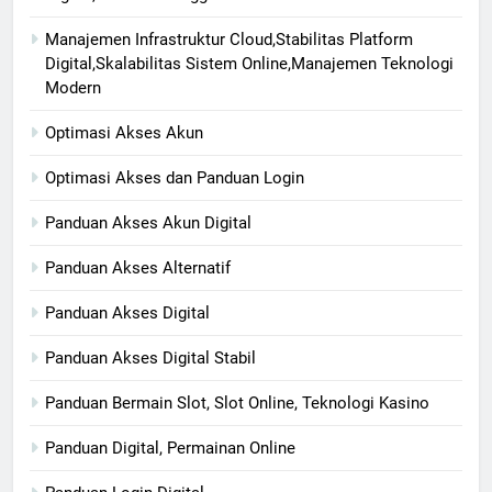
Manajemen Infrastruktur Cloud,Stabilitas Platform
Digital,Skalabilitas Sistem Online,Manajemen Teknologi
Modern
Optimasi Akses Akun
Optimasi Akses dan Panduan Login
Panduan Akses Akun Digital
Panduan Akses Alternatif
Panduan Akses Digital
Panduan Akses Digital Stabil
Panduan Bermain Slot, Slot Online, Teknologi Kasino
Panduan Digital, Permainan Online