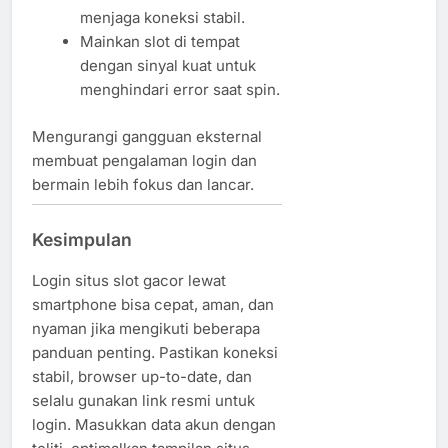
menjaga koneksi stabil.
Mainkan slot di tempat
dengan sinyal kuat untuk
menghindari error saat spin.
Mengurangi gangguan eksternal
membuat pengalaman login dan
bermain lebih fokus dan lancar.
Kesimpulan
Login situs slot gacor lewat
smartphone bisa cepat, aman, dan
nyaman jika mengikuti beberapa
panduan penting. Pastikan koneksi
stabil, browser up-to-date, dan
selalu gunakan link resmi untuk
login. Masukkan data akun dengan