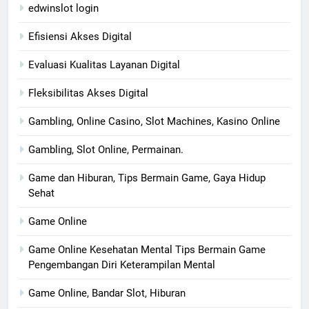
edwinslot login
Efisiensi Akses Digital
Evaluasi Kualitas Layanan Digital
Fleksibilitas Akses Digital
Gambling, Online Casino, Slot Machines, Kasino Online
Gambling, Slot Online, Permainan.
Game dan Hiburan, Tips Bermain Game, Gaya Hidup
Sehat
Game Online
Game Online Kesehatan Mental Tips Bermain Game
Pengembangan Diri Keterampilan Mental
Game Online, Bandar Slot, Hiburan