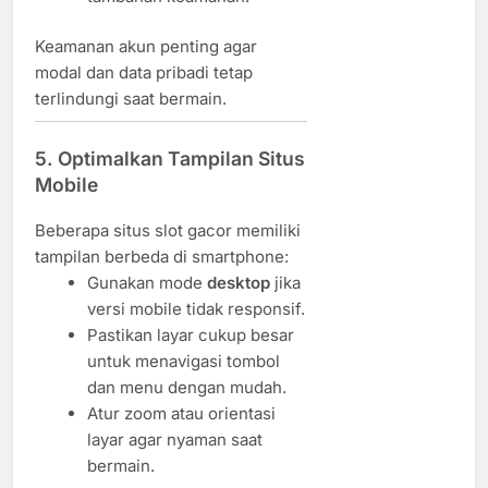
Keamanan akun penting agar
modal dan data pribadi tetap
terlindungi saat bermain.
5. Optimalkan Tampilan Situs
Mobile
Beberapa situs slot gacor memiliki
tampilan berbeda di smartphone:
Gunakan mode
desktop
jika
versi mobile tidak responsif.
Pastikan layar cukup besar
untuk menavigasi tombol
dan menu dengan mudah.
Atur zoom atau orientasi
layar agar nyaman saat
bermain.