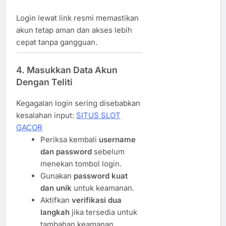
Login lewat link resmi memastikan
akun tetap aman dan akses lebih
cepat tanpa gangguan.
4. Masukkan Data Akun
Dengan Teliti
Kegagalan login sering disebabkan
kesalahan input:
SITUS SLOT
GACOR
Periksa kembali
username
dan password
sebelum
menekan tombol login.
Gunakan
password kuat
dan unik
untuk keamanan.
Aktifkan
verifikasi dua
langkah
jika tersedia untuk
tambahan keamanan.