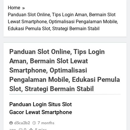
Home
Panduan Slot Online, Tips Login Aman, Bermain Slot
Lewat Smartphone, Optimalisasi Pengalaman Mobile,
Edukasi Pemula Slot, Strategi Bermain Stabil
Panduan Slot Online, Tips Login
Aman, Bermain Slot Lewat
Smartphone, Optimalisasi
Pengalaman Mobile, Edukasi Pemula
Slot, Strategi Bermain Stabil
Panduan Login Situs Slot
Gacor Lewat Smartphone
d5ca2b2
7 months
ago
0
5 mins