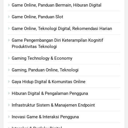
Game Online, Panduan Bermain, Hiburan Digital
Game Online, Panduan Slot
Game Online, Teknologi Digital, Rekomendasi Harian
Game Pengembangan Diri Keterampilan Kognitif
Produktivitas Teknologi
Gaming Technology & Economy
Gaming, Panduan Online, Teknologi
Gaya Hidup Digital & Komunitas Online
Hiburan Digital & Pengalaman Pengguna
Infrastruktur Sistem & Manajemen Endpoint
Inovasi Game & Interaksi Pengguna