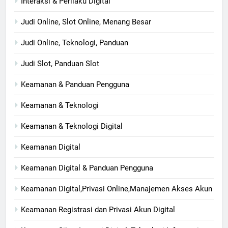
Interaksi & Perilaku Digital
Judi Online, Slot Online, Menang Besar
Judi Online, Teknologi, Panduan
Judi Slot, Panduan Slot
Keamanan & Panduan Pengguna
Keamanan & Teknologi
Keamanan & Teknologi Digital
Keamanan Digital
Keamanan Digital & Panduan Pengguna
Keamanan Digital,Privasi Online,Manajemen Akses Akun
Keamanan Registrasi dan Privasi Akun Digital