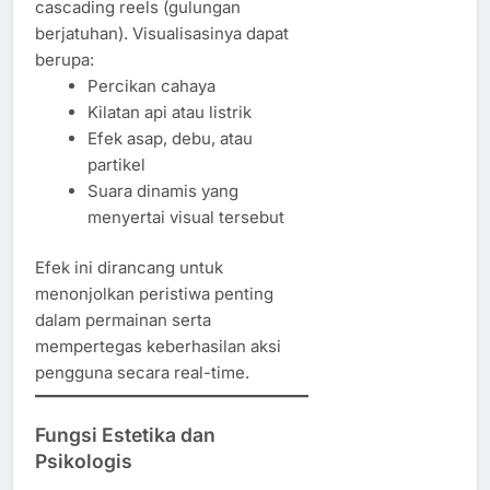
cascading reels (gulungan
berjatuhan). Visualisasinya dapat
berupa:
Percikan cahaya
Kilatan api atau listrik
Efek asap, debu, atau
partikel
Suara dinamis yang
menyertai visual tersebut
Efek ini dirancang untuk
menonjolkan peristiwa penting
dalam permainan serta
mempertegas keberhasilan aksi
pengguna secara real-time.
Fungsi Estetika dan
Psikologis