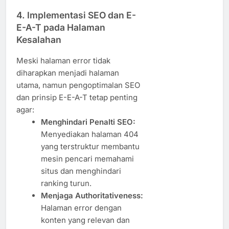
4. Implementasi SEO dan E-
E-A-T pada Halaman
Kesalahan
Meski halaman error tidak
diharapkan menjadi halaman
utama, namun pengoptimalan SEO
dan prinsip E-E-A-T tetap penting
agar:
Menghindari Penalti SEO:
Menyediakan halaman 404
yang terstruktur membantu
mesin pencari memahami
situs dan menghindari
ranking turun.
Menjaga Authoritativeness:
Halaman error dengan
konten yang relevan dan