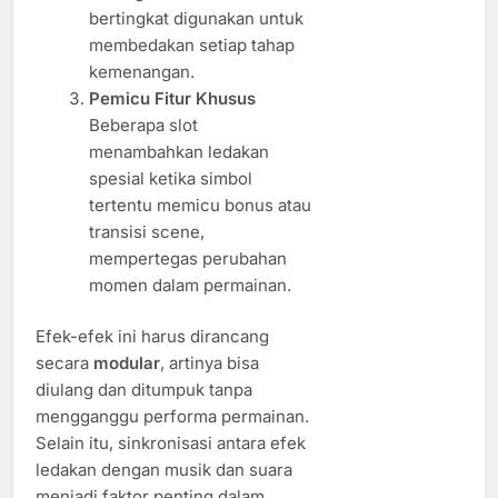
bertingkat digunakan untuk
membedakan setiap tahap
kemenangan.
Pemicu Fitur Khusus
Beberapa slot
menambahkan ledakan
spesial ketika simbol
tertentu memicu bonus atau
transisi scene,
mempertegas perubahan
momen dalam permainan.
Efek-efek ini harus dirancang
secara
modular
, artinya bisa
diulang dan ditumpuk tanpa
mengganggu performa permainan.
Selain itu, sinkronisasi antara efek
ledakan dengan musik dan suara
menjadi faktor penting dalam