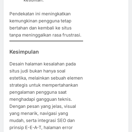
Pendekatan ini meningkatkan
kemungkinan pengguna tetap
bertahan dan kembali ke situs
tanpa meninggalkan rasa frustrasi.
Kesimpulan
Desain halaman kesalahan pada
situs judi bukan hanya soal
estetika, melainkan sebuah elemen
strategis untuk mempertahankan
pengalaman pengguna saat
menghadapi gangguan teknis.
Dengan pesan yang jelas, visual
yang menarik, navigasi yang
mudah, serta integrasi SEO dan
prinsip E-E-A-T, halaman error