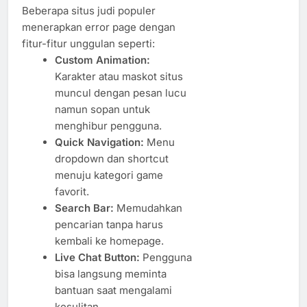
Beberapa situs judi populer
menerapkan error page dengan
fitur-fitur unggulan seperti:
Custom Animation:
Karakter atau maskot situs
muncul dengan pesan lucu
namun sopan untuk
menghibur pengguna.
Quick Navigation:
Menu
dropdown dan shortcut
menuju kategori game
favorit.
Search Bar:
Memudahkan
pencarian tanpa harus
kembali ke homepage.
Live Chat Button:
Pengguna
bisa langsung meminta
bantuan saat mengalami
kesulitan.