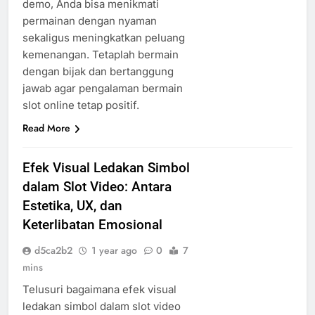
demo, Anda bisa menikmati
permainan dengan nyaman
sekaligus meningkatkan peluang
kemenangan. Tetaplah bermain
dengan bijak dan bertanggung
jawab agar pengalaman bermain
slot online tetap positif.
Read More
Efek Visual Ledakan Simbol
dalam Slot Video: Antara
Estetika, UX, dan
Keterlibatan Emosional
d5ca2b2
1 year ago
0
7
mins
Telusuri bagaimana efek visual
ledakan simbol dalam slot video