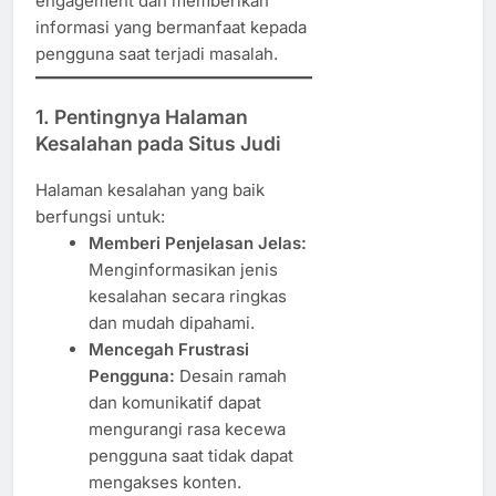
engagement dan memberikan
informasi yang bermanfaat kepada
pengguna saat terjadi masalah.
1. Pentingnya Halaman
Kesalahan pada Situs Judi
Halaman kesalahan yang baik
berfungsi untuk:
Memberi Penjelasan Jelas:
Menginformasikan jenis
kesalahan secara ringkas
dan mudah dipahami.
Mencegah Frustrasi
Pengguna:
Desain ramah
dan komunikatif dapat
mengurangi rasa kecewa
pengguna saat tidak dapat
mengakses konten.