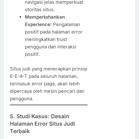
navigasi jelas memperkuat
otoritas situs.
Mempertahankan
Experience:
Pengalaman
positif pada halaman error
meningkatkan trust
pengguna dan interaksi
positif.
Situs judi yang menerapkan prinsip
E-E-A-T pada seluruh halaman,
termasuk error page, akan lebih
dipercaya oleh mesin pencari dan
pengguna.
5. Studi Kasus: Desain
Halaman Error Situs Judi
Terbaik