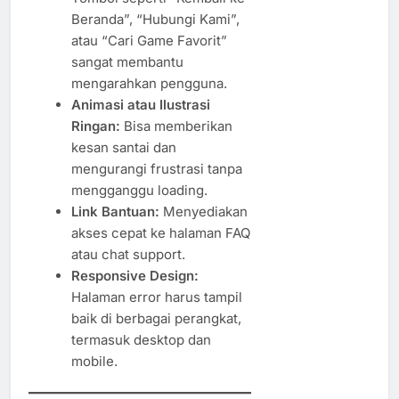
Beranda”, “Hubungi Kami”,
atau “Cari Game Favorit”
sangat membantu
mengarahkan pengguna.
Animasi atau Ilustrasi
Ringan:
Bisa memberikan
kesan santai dan
mengurangi frustrasi tanpa
mengganggu loading.
Link Bantuan:
Menyediakan
akses cepat ke halaman FAQ
atau chat support.
Responsive Design:
Halaman error harus tampil
baik di berbagai perangkat,
termasuk desktop dan
mobile.