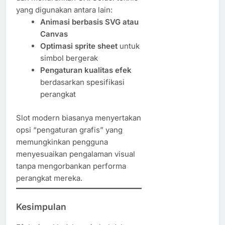
yang digunakan antara lain:
Animasi berbasis SVG atau
Canvas
Optimasi sprite sheet
untuk
simbol bergerak
Pengaturan kualitas efek
berdasarkan spesifikasi
perangkat
Slot modern biasanya menyertakan
opsi “pengaturan grafis” yang
memungkinkan pengguna
menyesuaikan pengalaman visual
tanpa mengorbankan performa
perangkat mereka.
Kesimpulan