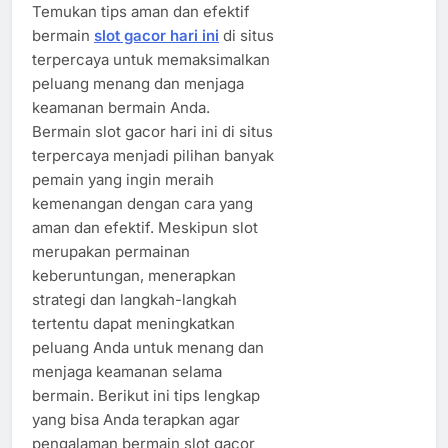
Temukan tips aman dan efektif
bermain
slot gacor hari ini
di situs
terpercaya untuk memaksimalkan
peluang menang dan menjaga
keamanan bermain Anda.
Bermain slot gacor hari ini di situs
terpercaya menjadi pilihan banyak
pemain yang ingin meraih
kemenangan dengan cara yang
aman dan efektif. Meskipun slot
merupakan permainan
keberuntungan, menerapkan
strategi dan langkah-langkah
tertentu dapat meningkatkan
peluang Anda untuk menang dan
menjaga keamanan selama
bermain. Berikut ini tips lengkap
yang bisa Anda terapkan agar
pengalaman bermain slot gacor