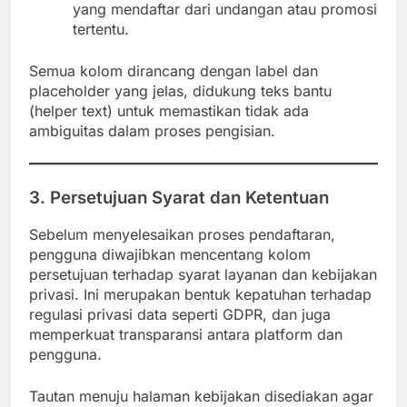
yang mendaftar dari undangan atau promosi
tertentu.
Semua kolom dirancang dengan label dan
placeholder yang jelas, didukung teks bantu
(helper text) untuk memastikan tidak ada
ambiguitas dalam proses pengisian.
3. Persetujuan Syarat dan Ketentuan
Sebelum menyelesaikan proses pendaftaran,
pengguna diwajibkan mencentang kolom
persetujuan terhadap syarat layanan dan kebijakan
privasi. Ini merupakan bentuk kepatuhan terhadap
regulasi privasi data seperti GDPR, dan juga
memperkuat transparansi antara platform dan
pengguna.
Tautan menuju halaman kebijakan disediakan agar