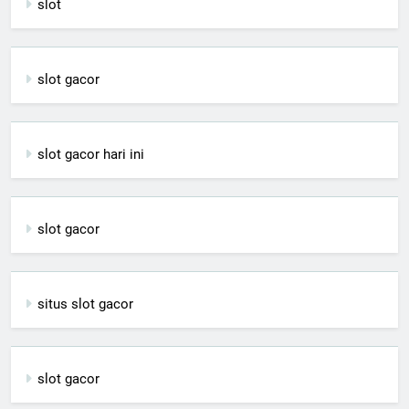
slot
slot gacor
slot gacor hari ini
slot gacor
situs slot gacor
slot gacor