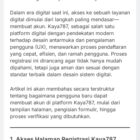
Dalam era digital saat ini, akses ke sebuah layanan
digital dimulai dari langkah paling mendasar—
membuat akun. Kaya787, sebagai salah satu
platform digital dengan pendekatan modern
terhadap desain antarmuka dan pengalaman
pengguna (UX), menawarkan proses pendaftaran
yang cepat, efisien, dan ramah pengguna. Proses
registrasi ini dirancang agar tidak hanya mudah
dipahami, tetapi juga aman dan sesuai dengan
standar terbaik dalam desain sistem digital.
Artikel ini akan membahas secara terstruktur
tentang bagaimana pengguna baru dapat
membuat akun di platform Kaya787, mulai dari
tampilan halaman, pengisian formulir, hingga
proses verifikasi yang dibutuhkan.
1. Akses Halaman Registrasi Kaya787