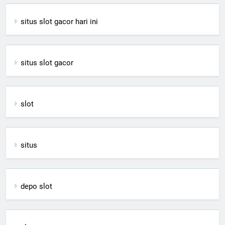
situs slot gacor hari ini
situs slot gacor
slot
situs
depo slot