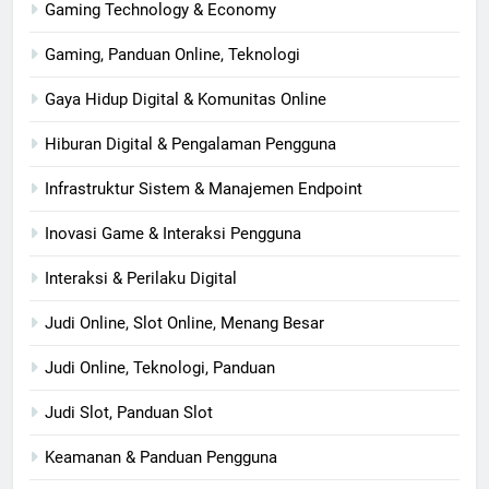
Gaming Technology & Economy
Gaming, Panduan Online, Teknologi
Gaya Hidup Digital & Komunitas Online
Hiburan Digital & Pengalaman Pengguna
Infrastruktur Sistem & Manajemen Endpoint
Inovasi Game & Interaksi Pengguna
Interaksi & Perilaku Digital
Judi Online, Slot Online, Menang Besar
Judi Online, Teknologi, Panduan
Judi Slot, Panduan Slot
Keamanan & Panduan Pengguna