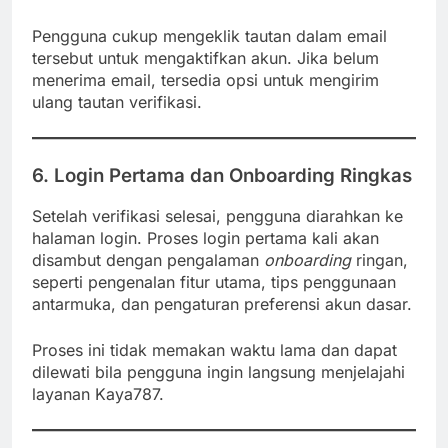
Pengguna cukup mengeklik tautan dalam email
tersebut untuk mengaktifkan akun. Jika belum
menerima email, tersedia opsi untuk mengirim
ulang tautan verifikasi.
6. Login Pertama dan Onboarding Ringkas
Setelah verifikasi selesai, pengguna diarahkan ke
halaman login. Proses login pertama kali akan
disambut dengan pengalaman
onboarding
ringan,
seperti pengenalan fitur utama, tips penggunaan
antarmuka, dan pengaturan preferensi akun dasar.
Proses ini tidak memakan waktu lama dan dapat
dilewati bila pengguna ingin langsung menjelajahi
layanan Kaya787.