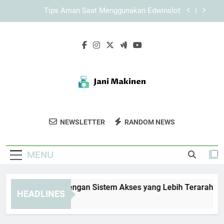
Skip
Cara Mengoptimalkan Proses EDWINSLOT Login
to
agar Lebih Cepat dan Stabil
content
Login Edwinslot Cepat dengan Sistem yang
Mudah Digunakan untuk Akses Akun Lebih
Praktis
TIARA4D Login dengan Sistem Akses yang Lebih
Terarah
Tips Aman Saat Menggunakan Edwinslot
Cara Mengoptimalkan Proses EDWINSLOT Login
agar Lebih Cepat dan Stabil
Jani Makinen
Nikmati Karya Fotografi Kreatif Dan
Login Edwinslot Cepat dengan Sistem yang
NEWSLETTER
RANDOM NEWS
Mudah Digunakan untuk Akses Akun Lebih
Inspiratif Dari Jani Makinen.
Praktis
MENU
ARA4D Login dengan Sistem Akses yang Lebih Terarah
HEADLINES
Weeks Ago