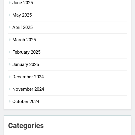
June 2025
May 2025
April 2025
March 2025
February 2025
January 2025
December 2024
November 2024
October 2024
Categories