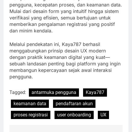
pengguna, kecepatan proses, dan keamanan data.
Mulai dari desain form yang intuitif hingga sistem
verifikasi yang efisien, semua bertujuan untuk
memberikan pengalaman registrasi yang positif
dan minim kendala.
Melalui pendekatan ini, Kaya787 berhasil
menggabungkan prinsip desain UX modern
dengan praktik keamanan digital yang kuat—
sebuah landasan penting bagi platform yang ingin
membangun kepercayaan sejak awal interaksi
pengguna.
Tagged:
antarmuka pengguna
Kaya787
keamanan data
pendaftaran akun
proses registrasi
user onboarding
UX