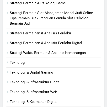
Strategi Bermain & Psikologi Game
Strategi Bermain Slot Manajemen Modal Judi Online
Tips Pemain Bijak Panduan Pemula Slot Psikologi
Bermain Judi
Strategi Permainan & Analisis Perilaku
Strategi Permainan & Analisis Perilaku Digital
Strategi Waktu Bermain & Analisis Kemenangan
Teknologi
Teknologi & Digital Gaming
Teknologi & Infrastruktur Digital
Teknologi & Infrastruktur Web
Teknologi & Keamanan Digital