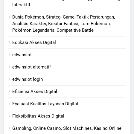
Interaktif
Dunia Pokémon, Strategi Game, Taktik Pertarungan,
Analisis Karakter, Kreatur Fantasi, Lore Pokémon,
Pokémon Legendaris, Competitive Battle
Edukasi Akses Digital
edwinslot
edwinslot alternatif
edwinslot login
Efisiensi Akses Digital
Evaluasi Kualitas Layanan Digital
Fleksibilitas Akses Digital
Gambling, Online Casino, Slot Machines, Kasino Online