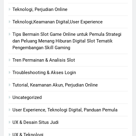
Teknologi, Perjudian Online
Teknologi,Keamanan Digital,User Experience
Tips Bermain Slot Game Online untuk Pemula Strategi
dan Peluang Menang Hiburan Digital Slot Tematik
Pengembangan Skill Gaming
Tren Permainan & Analisis Slot
Troubleshooting & Akses Login
Tutorial, Keamanan Akun, Perjudian Online
Uncategorized
User Experience, Teknologi Digital, Panduan Pemula
UX & Desain Situs Judi
UX & Teknologi