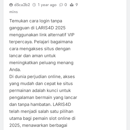
d5ca2b2
1 year ago
0
9
mins
Temukan cara login tanpa
gangguan di LARIS4D 2025
menggunakan link alternatif VIP
terpercaya. Pelajari bagaimana
cara mengakses situs dengan
lancar dan aman untuk
meningkatkan peluang menang
Anda.
Di dunia perjudian online, akses
yang mudah dan cepat ke situs
permainan adalah kunci untuk
pengalaman bermain yang lancar
dan tanpa hambatan. LARIS4D
telah menjadi salah satu pilihan
utama bagi pemain slot online di
2025, menawarkan berbagai