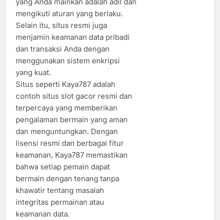
yang Anda mainkan adalah adil dan
mengikuti aturan yang berlaku.
Selain itu, situs resmi juga
menjamin keamanan data pribadi
dan transaksi Anda dengan
menggunakan sistem enkripsi
yang kuat.
Situs seperti Kaya787 adalah
contoh situs slot gacor resmi dan
terpercaya yang memberikan
pengalaman bermain yang aman
dan menguntungkan. Dengan
lisensi resmi dan berbagai fitur
keamanan, Kaya787 memastikan
bahwa setiap pemain dapat
bermain dengan tenang tanpa
khawatir tentang masalah
integritas permainan atau
keamanan data.