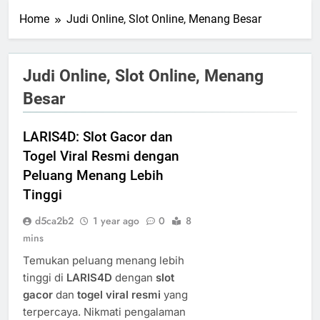
Home
Judi Online, Slot Online, Menang Besar
Judi Online, Slot Online, Menang
Besar
LARIS4D: Slot Gacor dan
Togel Viral Resmi dengan
Peluang Menang Lebih
Tinggi
d5ca2b2
1 year ago
0
8
mins
Temukan peluang menang lebih
tinggi di
LARIS4D
dengan
slot
gacor
dan
togel viral resmi
yang
terpercaya. Nikmati pengalaman