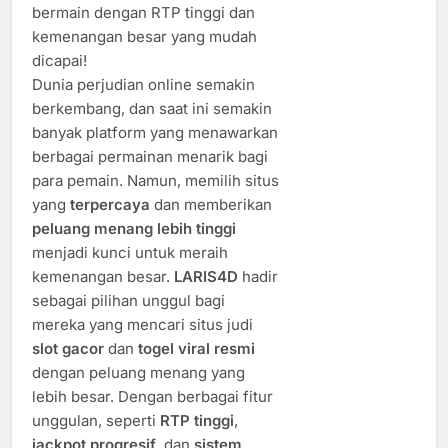
bermain dengan RTP tinggi dan
kemenangan besar yang mudah
dicapai!
Dunia perjudian online semakin
berkembang, dan saat ini semakin
banyak platform yang menawarkan
berbagai permainan menarik bagi
para pemain. Namun, memilih situs
yang
terpercaya
dan memberikan
peluang menang lebih tinggi
menjadi kunci untuk meraih
kemenangan besar.
LARIS4D
hadir
sebagai pilihan unggul bagi
mereka yang mencari situs judi
slot gacor
dan
togel viral resmi
dengan peluang menang yang
lebih besar. Dengan berbagai fitur
unggulan, seperti
RTP tinggi
,
jackpot progresif
, dan
sistem