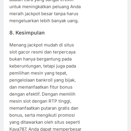
untuk meningkatkan peluang Anda
meraih jackpot besar tanpa harus
mengeluarkan lebih banyak uang.
8.
Kesimpulan
Menang jackpot mudah di situs
slot gacor resmi dan terpercaya
bukan hanya bergantung pada
keberuntungan, tetapi juga pada
pemilihan mesin yang tepat,
pengelolaan bankroll yang bijak,
dan memanfaatkan fitur bonus
dengan efektif. Dengan memilih
mesin slot dengan RTP tinggi,
memanfaatkan putaran gratis dan
bonus, serta mengikuti promosi
yang ditawarkan oleh situs seperti
Kaya787, Anda dapat memperbesar