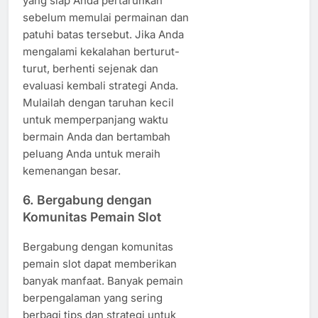
yang siap Anda pertaruhkan
sebelum memulai permainan dan
patuhi batas tersebut. Jika Anda
mengalami kekalahan berturut-
turut, berhenti sejenak dan
evaluasi kembali strategi Anda.
Mulailah dengan taruhan kecil
untuk memperpanjang waktu
bermain Anda dan bertambah
peluang Anda untuk meraih
kemenangan besar.
6.
Bergabung dengan
Komunitas Pemain Slot
Bergabung dengan komunitas
pemain slot dapat memberikan
banyak manfaat. Banyak pemain
berpengalaman yang sering
berbagi tips dan strategi untuk