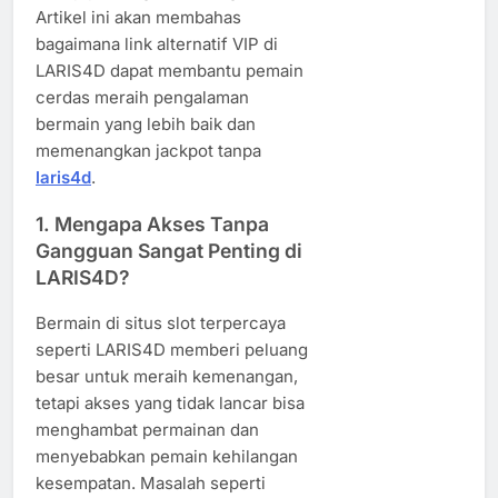
Artikel ini akan membahas
bagaimana link alternatif VIP di
LARIS4D dapat membantu pemain
cerdas meraih pengalaman
bermain yang lebih baik dan
memenangkan jackpot tanpa
laris4d
.
1.
Mengapa Akses Tanpa
Gangguan Sangat Penting di
LARIS4D?
Bermain di situs slot terpercaya
seperti LARIS4D memberi peluang
besar untuk meraih kemenangan,
tetapi akses yang tidak lancar bisa
menghambat permainan dan
menyebabkan pemain kehilangan
kesempatan. Masalah seperti