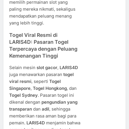
memilih permainan slot yang
paling mereka nikmati, sekaligus
mendapatkan peluang menang
yang lebih tinggi.
Togel Viral Resmi di
LARIS4D: Pasaran Togel
Terpercaya dengan Peluang
Kemenangan Tinggi
Selain mesin
slot gacor
,
LARIS4D
juga menawarkan pasaran
togel
viral resmi
, seperti
Togel
Singapore
,
Togel Hongkong
, dan
Togel Sydney
. Pasaran togel ini
dikenal dengan
pengundian yang
transparan
dan
adil
, sehingga
memberikan rasa aman bagi para
pemain.
LARIS4D
menjamin bahwa