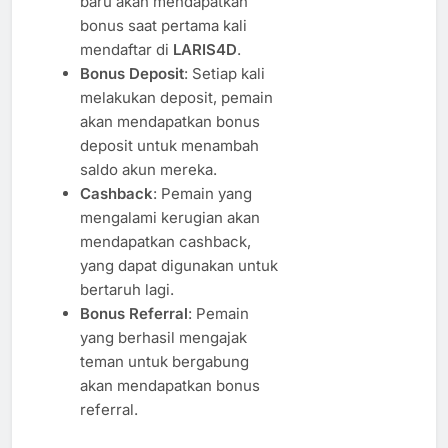
baru akan mendapatkan
bonus saat pertama kali
mendaftar di
LARIS4D
.
Bonus Deposit
: Setiap kali
melakukan deposit, pemain
akan mendapatkan bonus
deposit untuk menambah
saldo akun mereka.
Cashback
: Pemain yang
mengalami kerugian akan
mendapatkan cashback,
yang dapat digunakan untuk
bertaruh lagi.
Bonus Referral
: Pemain
yang berhasil mengajak
teman untuk bergabung
akan mendapatkan bonus
referral.