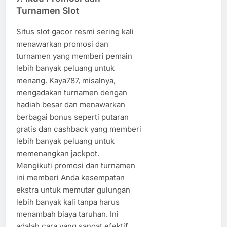
Turnamen Slot
Situs slot gacor resmi sering kali
menawarkan promosi dan
turnamen yang memberi pemain
lebih banyak peluang untuk
menang. Kaya787, misalnya,
mengadakan turnamen dengan
hadiah besar dan menawarkan
berbagai bonus seperti putaran
gratis dan cashback yang memberi
lebih banyak peluang untuk
memenangkan jackpot.
Mengikuti promosi dan turnamen
ini memberi Anda kesempatan
ekstra untuk memutar gulungan
lebih banyak kali tanpa harus
menambah biaya taruhan. Ini
adalah cara yang sangat efektif