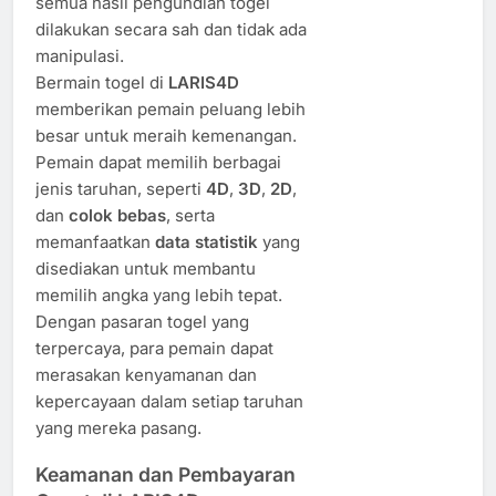
semua hasil pengundian togel
dilakukan secara sah dan tidak ada
manipulasi.
Bermain togel di
LARIS4D
memberikan pemain peluang lebih
besar untuk meraih kemenangan.
Pemain dapat memilih berbagai
jenis taruhan, seperti
4D
,
3D
,
2D
,
dan
colok bebas
, serta
memanfaatkan
data statistik
yang
disediakan untuk membantu
memilih angka yang lebih tepat.
Dengan pasaran togel yang
terpercaya, para pemain dapat
merasakan kenyamanan dan
kepercayaan dalam setiap taruhan
yang mereka pasang.
Keamanan dan Pembayaran