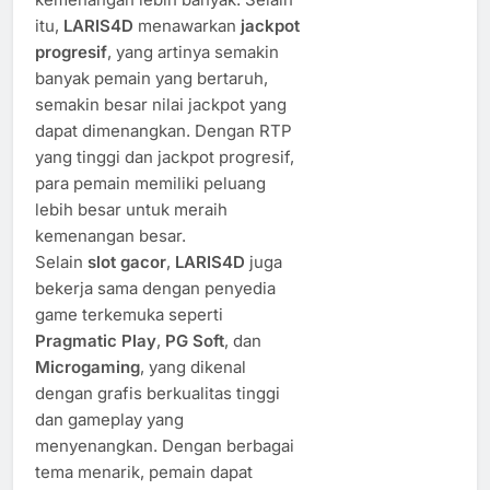
itu,
LARIS4D
menawarkan
jackpot
progresif
, yang artinya semakin
banyak pemain yang bertaruh,
semakin besar nilai jackpot yang
dapat dimenangkan. Dengan RTP
yang tinggi dan jackpot progresif,
para pemain memiliki peluang
lebih besar untuk meraih
kemenangan besar.
Selain
slot gacor
,
LARIS4D
juga
bekerja sama dengan penyedia
game terkemuka seperti
Pragmatic Play
,
PG Soft
, dan
Microgaming
, yang dikenal
dengan grafis berkualitas tinggi
dan gameplay yang
menyenangkan. Dengan berbagai
tema menarik, pemain dapat