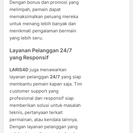
Dengan bonus dan promosi yang
melimpah, pemain dapat
memaksimalkan peluang mereka
untuk menang lebih banyak dan
menikmati pengalaman bermain
yang lebih seru.
Layanan Pelanggan 24/7
yang Responsif
LARIS4D
juga menawarkan
layanan pelanggan
24/7
yang siap
membantu pemain kapan saja. Tim
customer support yang
profesional dan responsif siap
memberikan solusi untuk masalah
teknis, pertanyaan terkait
permainan, atau kendala lainnya.
Dengan layanan pelanggan yang