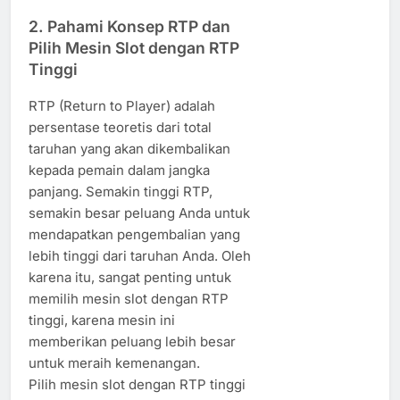
2.
Pahami Konsep RTP dan
Pilih Mesin Slot dengan RTP
Tinggi
RTP (Return to Player) adalah
persentase teoretis dari total
taruhan yang akan dikembalikan
kepada pemain dalam jangka
panjang. Semakin tinggi RTP,
semakin besar peluang Anda untuk
mendapatkan pengembalian yang
lebih tinggi dari taruhan Anda. Oleh
karena itu, sangat penting untuk
memilih mesin slot dengan RTP
tinggi, karena mesin ini
memberikan peluang lebih besar
untuk meraih kemenangan.
Pilih mesin slot dengan RTP tinggi