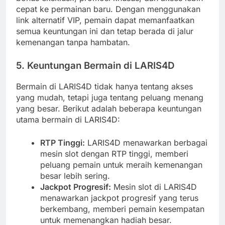
cepat ke permainan baru. Dengan menggunakan
link alternatif VIP, pemain dapat memanfaatkan
semua keuntungan ini dan tetap berada di jalur
kemenangan tanpa hambatan.
5.
Keuntungan Bermain di LARIS4D
Bermain di LARIS4D tidak hanya tentang akses
yang mudah, tetapi juga tentang peluang menang
yang besar. Berikut adalah beberapa keuntungan
utama bermain di LARIS4D:
RTP Tinggi:
LARIS4D menawarkan berbagai
mesin slot dengan RTP tinggi, memberi
peluang pemain untuk meraih kemenangan
besar lebih sering.
Jackpot Progresif:
Mesin slot di LARIS4D
menawarkan jackpot progresif yang terus
berkembang, memberi pemain kesempatan
untuk memenangkan hadiah besar.