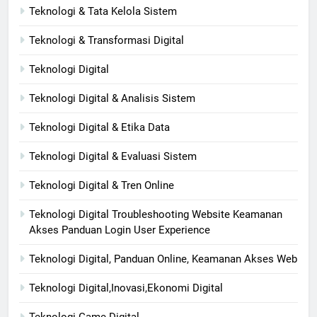
Teknologi & Tata Kelola Sistem
Teknologi & Transformasi Digital
Teknologi Digital
Teknologi Digital & Analisis Sistem
Teknologi Digital & Etika Data
Teknologi Digital & Evaluasi Sistem
Teknologi Digital & Tren Online
Teknologi Digital Troubleshooting Website Keamanan
Akses Panduan Login User Experience
Teknologi Digital, Panduan Online, Keamanan Akses Web
Teknologi Digital,Inovasi,Ekonomi Digital