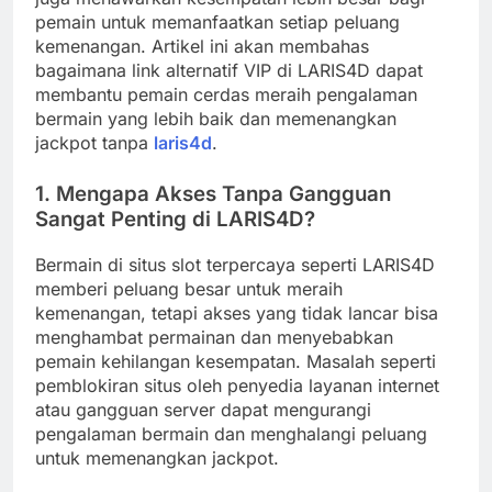
pemain untuk memanfaatkan setiap peluang
kemenangan. Artikel ini akan membahas
bagaimana link alternatif VIP di LARIS4D dapat
membantu pemain cerdas meraih pengalaman
bermain yang lebih baik dan memenangkan
jackpot tanpa
laris4d
.
1.
Mengapa Akses Tanpa Gangguan
Sangat Penting di LARIS4D?
Bermain di situs slot terpercaya seperti LARIS4D
memberi peluang besar untuk meraih
kemenangan, tetapi akses yang tidak lancar bisa
menghambat permainan dan menyebabkan
pemain kehilangan kesempatan. Masalah seperti
pemblokiran situs oleh penyedia layanan internet
atau gangguan server dapat mengurangi
pengalaman bermain dan menghalangi peluang
untuk memenangkan jackpot.