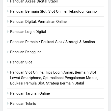
Panduan Akses Digital Stabil
Panduan Bermain Slot, Slot Online, Teknologi Kasino
Panduan Digital, Permainan Online
Panduan Login Digital
Panduan Pemain / Edukasi Slot / Strategi & Analisa
Panduan Pengguna
Panduan Slot
Panduan Slot Online, Tips Login Aman, Bermain Slot
Lewat Smartphone, Optimalisasi Pengalaman Mobile,
Edukasi Pemula Slot, Strategi Bermain Stabil
Panduan Taruhan Online
Panduan Teknis