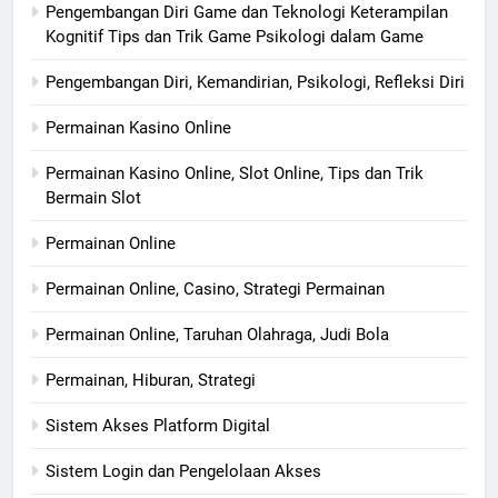
Pengembangan Diri Game dan Teknologi Keterampilan
Kognitif Tips dan Trik Game Psikologi dalam Game
Pengembangan Diri, Kemandirian, Psikologi, Refleksi Diri
Permainan Kasino Online
Permainan Kasino Online, Slot Online, Tips dan Trik
Bermain Slot
Permainan Online
Permainan Online, Casino, Strategi Permainan
Permainan Online, Taruhan Olahraga, Judi Bola
Permainan, Hiburan, Strategi
Sistem Akses Platform Digital
Sistem Login dan Pengelolaan Akses