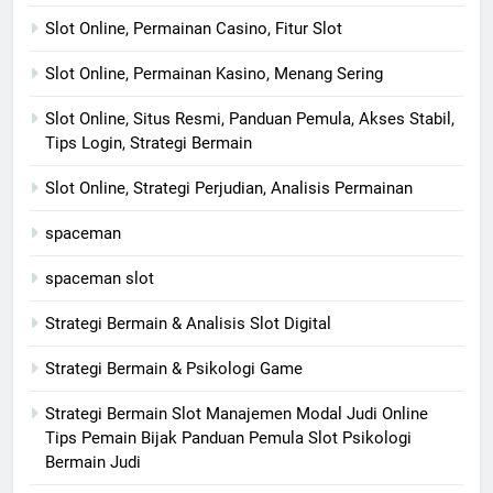
Slot Online, Permainan Casino, Fitur Slot
Slot Online, Permainan Kasino, Menang Sering
Slot Online, Situs Resmi, Panduan Pemula, Akses Stabil,
Tips Login, Strategi Bermain
Slot Online, Strategi Perjudian, Analisis Permainan
spaceman
spaceman slot
Strategi Bermain & Analisis Slot Digital
Strategi Bermain & Psikologi Game
Strategi Bermain Slot Manajemen Modal Judi Online
Tips Pemain Bijak Panduan Pemula Slot Psikologi
Bermain Judi