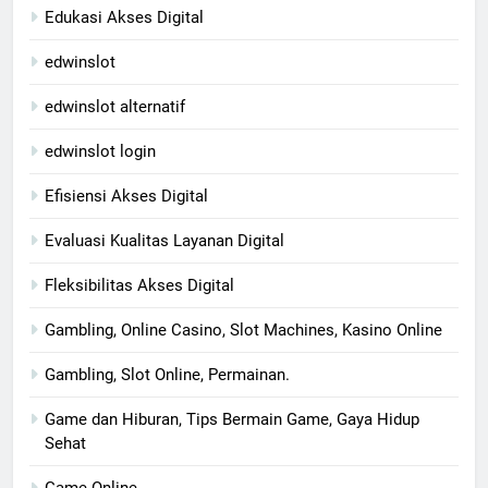
Edukasi Akses Digital
edwinslot
edwinslot alternatif
edwinslot login
Efisiensi Akses Digital
Evaluasi Kualitas Layanan Digital
Fleksibilitas Akses Digital
Gambling, Online Casino, Slot Machines, Kasino Online
Gambling, Slot Online, Permainan.
Game dan Hiburan, Tips Bermain Game, Gaya Hidup
Sehat