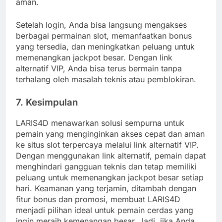
aman.
Setelah login, Anda bisa langsung mengakses
berbagai permainan slot, memanfaatkan bonus
yang tersedia, dan meningkatkan peluang untuk
memenangkan jackpot besar. Dengan link
alternatif VIP, Anda bisa terus bermain tanpa
terhalang oleh masalah teknis atau pemblokiran.
7.
Kesimpulan
LARIS4D menawarkan solusi sempurna untuk
pemain yang menginginkan akses cepat dan aman
ke situs slot terpercaya melalui link alternatif VIP.
Dengan menggunakan link alternatif, pemain dapat
menghindari gangguan teknis dan tetap memiliki
peluang untuk memenangkan jackpot besar setiap
hari. Keamanan yang terjamin, ditambah dengan
fitur bonus dan promosi, membuat LARIS4D
menjadi pilihan ideal untuk pemain cerdas yang
ingin meraih kemenangan besar. Jadi, jika Anda