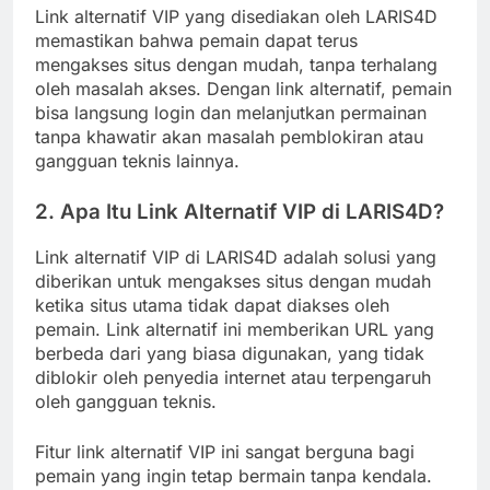
Link alternatif VIP yang disediakan oleh LARIS4D
memastikan bahwa pemain dapat terus
mengakses situs dengan mudah, tanpa terhalang
oleh masalah akses. Dengan link alternatif, pemain
bisa langsung login dan melanjutkan permainan
tanpa khawatir akan masalah pemblokiran atau
gangguan teknis lainnya.
2.
Apa Itu Link Alternatif VIP di LARIS4D?
Link alternatif VIP di LARIS4D adalah solusi yang
diberikan untuk mengakses situs dengan mudah
ketika situs utama tidak dapat diakses oleh
pemain. Link alternatif ini memberikan URL yang
berbeda dari yang biasa digunakan, yang tidak
diblokir oleh penyedia internet atau terpengaruh
oleh gangguan teknis.
Fitur link alternatif VIP ini sangat berguna bagi
pemain yang ingin tetap bermain tanpa kendala.