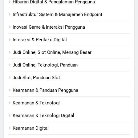
Hiburan Digital & Pengalaman Pengguna
Infrastruktur Sistem & Manajemen Endpoint
Inovasi Game & Interaksi Pengguna
Interaksi & Perilaku Digital
Judi Online, Slot Online, Menang Besar
Judi Online, Teknologi, Panduan
Judi Slot, Panduan Slot
Keamanan & Panduan Pengguna
Keamanan & Teknologi
Keamanan & Teknologi Digital
Keamanan Digital