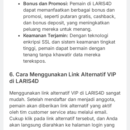
Bonus dan Promosi:
Pemain di LARIS4D
dapat memanfaatkan berbagai bonus dan
promosi, seperti putaran gratis, cashback,
dan bonus deposit, yang meningkatkan
peluang mereka untuk menang.
Keamanan Terjamin:
Dengan teknologi
enkripsi SSL dan sistem keamanan tingkat
tinggi, pemain dapat bermain dengan
tenang tanpa khawatir data mereka
terekspos.
6.
Cara Menggunakan Link Alternatif VIP
di LARIS4D
Menggunakan link alternatif VIP di LARIS4D sangat
mudah. Setelah mendaftar dan menjadi anggota,
pemain akan diberikan link alternatif yang aktif
oleh tim customer service atau melalui email.
Cukup klik pada link alternatif tersebut, dan Anda
akan langsung diarahkan ke halaman login yang