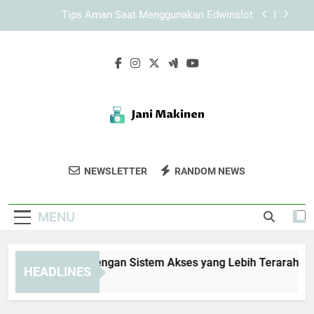
Skip
Cara Mengoptimalkan Proses EDWINSLOT Login
to
agar Lebih Cepat dan Stabil
content
Login Edwinslot Cepat dengan Sistem yang
Mudah Digunakan untuk Akses Akun Lebih
Praktis
TIARA4D Login dengan Sistem Akses yang Lebih
Terarah
Tips Aman Saat Menggunakan Edwinslot
Cara Mengoptimalkan Proses EDWINSLOT Login
agar Lebih Cepat dan Stabil
Jani Makinen
Nikmati Karya Fotografi Kreatif Dan
Login Edwinslot Cepat dengan Sistem yang
NEWSLETTER
RANDOM NEWS
Mudah Digunakan untuk Akses Akun Lebih
Inspiratif Dari Jani Makinen.
Praktis
MENU
ARA4D Login dengan Sistem Akses yang Lebih Terarah
HEADLINES
Weeks Ago